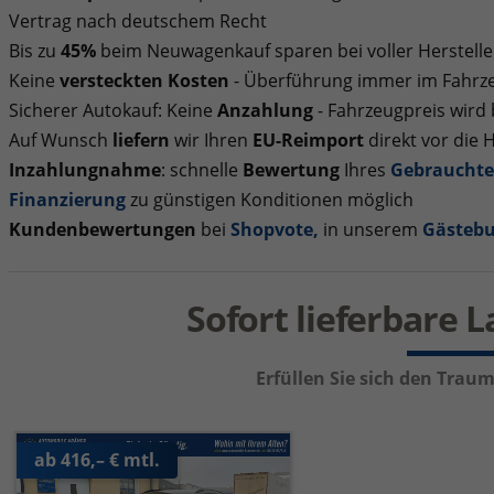
Vertrag nach deutschem Recht
Bis zu
45%
beim Neuwagenkauf sparen bei voller Herstelle
Keine
versteckten Kosten
- Überführung immer im Fahrze
Sicherer Autokauf: Keine
Anzahlung
- Fahrzeugpreis wird
Auf Wunsch
liefern
wir Ihren
EU-Reimport
direkt vor die 
Inzahlungnahme
: schnelle
Bewertung
Ihres
Gebraucht
Finanzierung
zu günstigen Konditionen möglich
Kundenbewertungen
bei
Shopvote
,
in unserem
Gästeb
Sofort lieferbare 
Erfüllen Sie sich den Tra
ab 416,– € mtl.