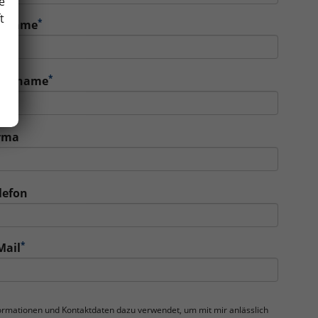
e
t
*
orname
*
achname
rma
lefon
*
Mail
nformationen und Kontaktdaten dazu verwendet, um mit mir anlässlich