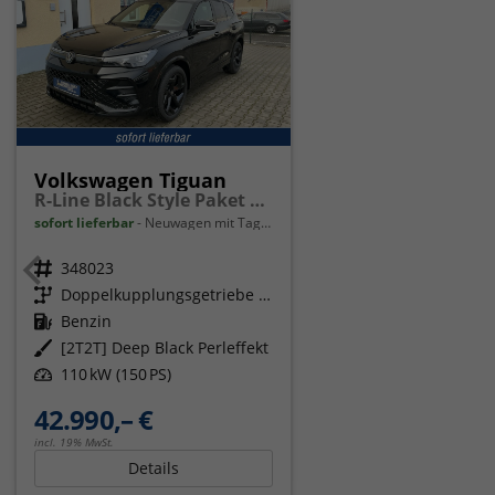
Volkswagen Tiguan
R-Line Black Style Paket Navi Matrix-LED ACC
sofort lieferbar
Neuwagen mit Tageszulassung
Fahrzeugnr.
348023
Getriebe
Doppelkupplungsgetriebe (DSG)
Kraftstoff
Benzin
Außenfarbe
[2T2T] Deep Black Perleffekt
Leistung
110 kW (150 PS)
42.990,– €
incl. 19% MwSt.
Details