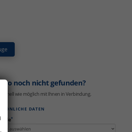
uge
uto noch nicht gefunden?
schnell wie möglich mit Ihnen in Verbindung.
ERSÖNLICHE DATEN
d
*
rede