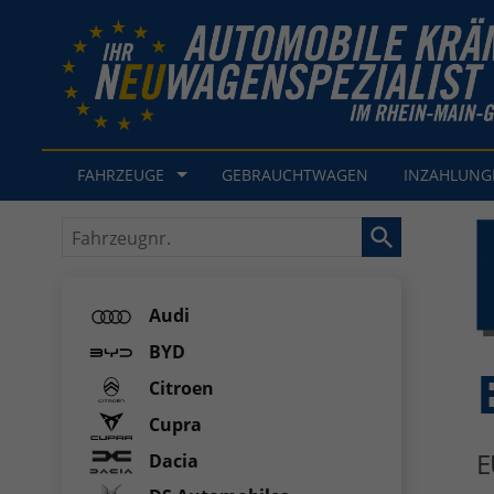
FAHRZEUGE
GEBRAUCHTWAGEN
INZAHLUN
Fahrzeugnr.
Audi
BYD
Citroen
Cupra
E
Dacia