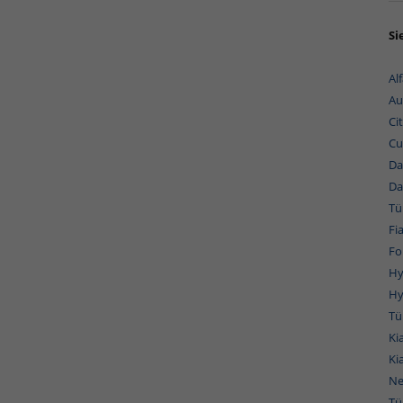
Si
Al
Au
Ci
Cu
Da
Da
Tü
Fi
Fo
Hy
Hy
Tü
Ki
Ki
Ne
Tü