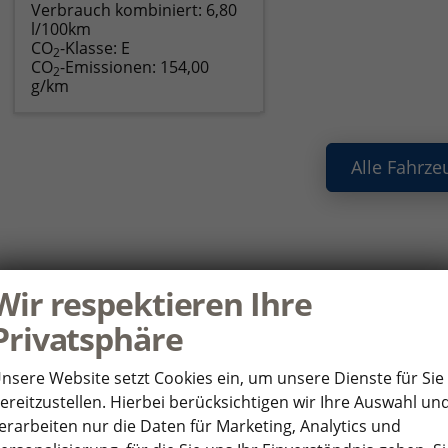
Verbrauch kombiniert:
6,80
l/100km
CO
-Klasse:
E
2
CO
-Emissionen:
154,00
2
g/km
Alle Fahrze
ie haben noch Fragen oder Ihr Wunscha
Wir respektieren Ihre
nden Sie uns Ihre Anfrage über das Formular. Wir setzen uns so 
Privatsphäre
HR WUNSCHFAHRZEUG
P
nsere Website setzt Cookies ein, um unsere Dienste für Sie
ereitzustellen. Hierbei berücksichtigen wir Ihre Auswahl un
*
rsteller
An
erarbeiten nur die Daten für Marketing, Analytics und