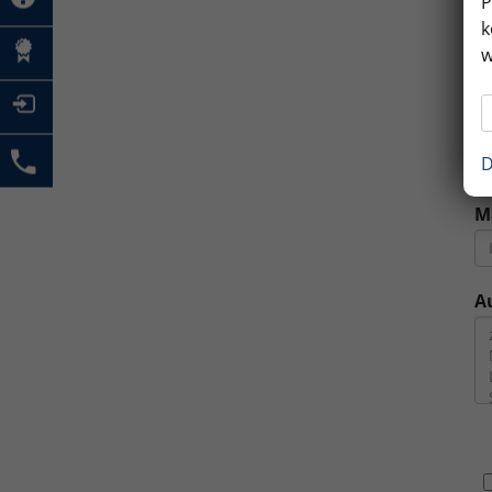
P
k
M
w
E
D
M
A