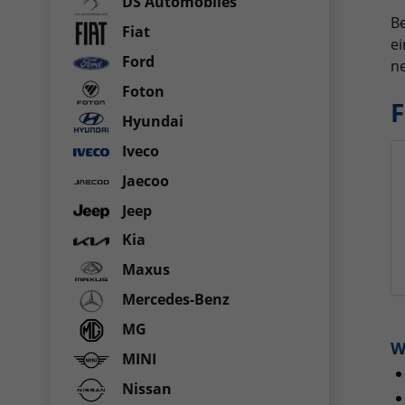
DS Automobiles
Be
Fiat
ei
Ford
ne
Foton
F
Hyundai
Iveco
Jaecoo
Jeep
Kia
Maxus
Mercedes-Benz
MG
W
MINI
Nissan