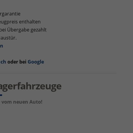
rgarantie
ugpreis enthalten
 bei Übergabe gezahlt
Haustür.
en
uch
oder bei
Google
Lagerfahrzeuge
um vom neuen Auto!