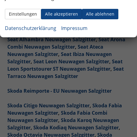
Renault Reimporte - EU Neuwagen Salzgitter
Einstellungen
Alle akzeptieren
Alle ablehnen
Seat Reimporte - EU Neuwagen Salzgitter
Datenschutzerklärung
Impressum
Seat Alhambra Neuwagen Salzgitter
,
Seat Arona
Combi Neuwagen Salzgitter
,
Seat Ateca
Neuwagen Salzgitter
,
Seat Ibiza Neuwagen
Salzgitter
,
Seat Leon Neuwagen Salzgitter
,
Seat
Leon Sportstourer ST Neuwagen Salzgitter
,
Seat
Tarraco Neuwagen Salzgitter
Skoda Reimporte - EU Neuwagen Salzgitter
Skoda Citigo Neuwagen Salzgitter
,
Skoda Fabia
Neuwagen Salzgitter
,
Skoda Fabia Combi
Neuwagen Salzgitter
,
Skoda Karoq Neuwagen
Salzgitter
,
Skoda Kodiaq Neuwagen Salzgitter
,
Skoda Octavia Neuwagen Salzgitter
,
Skoda