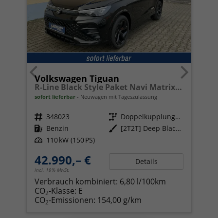
Volkswagen Tiguan
R-Line Black Style Paket Navi Matrix-LED ACC
sofort lieferbar
Neuwagen mit Tageszulassung
Fahrzeugnr.
348023
Getriebe
Doppelkupplungsgetriebe (DSG)
Kraftstoff
Benzin
Außenfarbe
[2T2T] Deep Black Perleffekt
Leistung
110 kW (150 PS)
42.990,– €
Details
incl. 19% MwSt.
Verbrauch kombiniert:
6,80 l/100km
CO
-Klasse:
E
2
CO
-Emissionen:
154,00 g/km
2