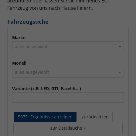
abzuholen oder lassen Sie sich Ihr neues EU-
Fahrzeug von uns nach Hause liefern.
Fahrzeugsuche
Marke
alles ausgewählt
Modell
alles ausgewählt
Variante (z.B. LED, GTI, Facelift...)
5075
Ergebnisse anzeigen
zurücksetzen
zur Detailsuche »