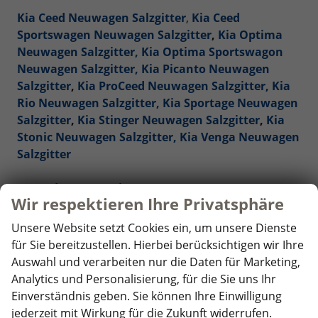
Kia Ceed Neuwagen Salzgitter
,
Kia Ceed
Sportswagen Neuwagen Salzgitter
,
Kia Optima
Neuwagen Salzgitter,
Kia Optima Sportswagon
Neuwagen Salzgitter,
Kia Picanto Neuwagen
Salzgitter
,
Kia ProCeed Neuwagen Salzgitter,
Kia
Rio Neuwagen Salzgitter,
Kia Sportage Neuwagen
Salzgitter
,
Kia Stinger Neuwagen Salzgitter
,
Kia
Stonic Neuwagen Salzgitter,
Kia Venga Neuwagen
Salzgitter
Mercedes-Benz Reimporte - EU-Neuwagen
Wir respektieren Ihre Privatsphäre
Salzgitter
Unsere Website setzt Cookies ein, um unsere Dienste
Nissan Reimporte - EU Neuwagen Salzgitter
für Sie bereitzustellen. Hierbei berücksichtigen wir Ihre
Auswahl und verarbeiten nur die Daten für Marketing,
Opel Reimporte - EU Neuwagen Salzgitter
Analytics und Personalisierung, für die Sie uns Ihr
Einverständnis geben. Sie können Ihre Einwilligung
Peugeot Reimporte - EU Neuwagen Salzgitter
jederzeit mit Wirkung für die Zukunft widerrufen.