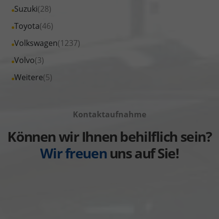
von
Fahrzeuge
Alle
Suzuki
(28)
anzeigen
Seat
von
Fahrzeuge
Alle
Toyota
(46)
anzeigen
Skoda
von
Fahrzeuge
Alle
Volkswagen
(1237)
anzeigen
Suzuki
von
Fahrzeuge
Alle
Volvo
(3)
anzeigen
Toyota
von
Fahrzeuge
Alle
Weitere
(5)
anzeigen
Volkswagen
von
Fahrzeuge
anzeigen
Volvo
von
anzeigen
Kontaktaufnahme
Weitere
anzeigen
Können wir Ihnen behilflich sein?
Wir freuen
uns auf Sie!