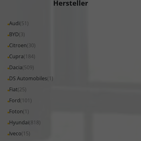
Hersteller
Alle
Audi
(51)
Fahrzeuge
Alle
BYD
(3)
von
Fahrzeuge
Alle
Citroen
(30)
Audi
von
Fahrzeuge
Alle
Cupra
(184)
anzeigen
BYD
von
Fahrzeuge
Alle
Dacia
(509)
anzeigen
Citroen
von
Fahrzeuge
Alle
DS Automobiles
(1)
anzeigen
Cupra
von
Fahrzeuge
Alle
Fiat
(25)
anzeigen
Dacia
von
Fahrzeuge
Alle
Ford
(101)
anzeigen
DS
von
Fahrzeuge
Alle
Foton
(1)
Automobiles
Fiat
von
Fahrzeuge
anzeigen
Alle
Hyundai
(818)
anzeigen
Ford
von
Fahrzeuge
Alle
Iveco
(15)
anzeigen
Foton
von