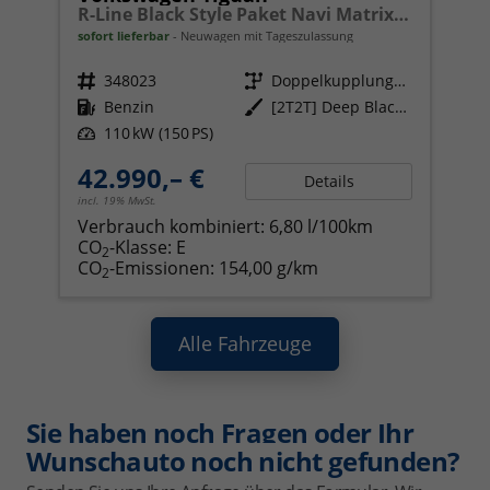
R-Line Black Style Paket Navi Matrix-LED ACC
sofort lieferbar
Neuwagen mit Tageszulassung
Fahrzeugnr.
348023
Getriebe
Doppelkupplungsgetriebe (DSG)
Kraftstoff
Benzin
Außenfarbe
[2T2T] Deep Black Perleffekt
Leistung
110 kW (150 PS)
42.990,– €
Details
incl. 19% MwSt.
Verbrauch kombiniert:
6,80 l/100km
CO
-Klasse:
E
2
CO
-Emissionen:
154,00 g/km
2
Alle Fahrzeuge
Sie haben noch Fragen oder Ihr
Wunschauto noch nicht gefunden?