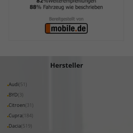
Hersteller
Alle
Audi
(51)
Fahrzeuge
Alle
BYD
(3)
von
Fahrzeuge
Alle
Citroen
(31)
Audi
von
Fahrzeuge
Alle
Cupra
(184)
anzeigen
BYD
von
Fahrzeuge
Alle
Dacia
(519)
anzeigen
Citroen
von