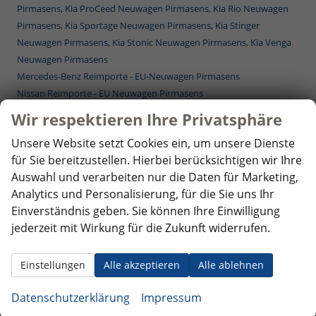
Pirmasens
,
Kia ProCeed Neuwagen Pirmasens,
Kia Rio Neuwagen
Pirmasens,
Kia Sportage Neuwagen Pirmasens
,
Kia Stinger
Neuwagen Pirmasens
,
Kia Stonic Neuwagen Pirmasens,
Kia Venga
Neuwagen Pirmasens
Mercedes-Benz Reimporte - EU-Neuwagen Pirmasens
Nissan Reimporte - EU Neuwagen Pirmasens
Opel Reimporte - EU Neuwagen Pirmasens
Wir respektieren Ihre Privatsphäre
Peugeot Reimporte - EU Neuwagen Pirmasens
Unsere Website setzt Cookies ein, um unsere Dienste
Renault Reimporte - EU Neuwagen Pirmasens
für Sie bereitzustellen. Hierbei berücksichtigen wir Ihre
Seat Reimporte - EU Neuwagen Pirmasens
Auswahl und verarbeiten nur die Daten für Marketing,
Seat Alhambra Neuwagen Pirmasens
,
Seat Arona Combi Neuwagen
Analytics und Personalisierung, für die Sie uns Ihr
Pirmasens
, Seat Ateca Neuwagen Pirmasens,
Seat Ibiza Neuwagen
Einverständnis geben. Sie können Ihre Einwilligung
Pirmasens
,
Seat Leon Neuwagen Pirmasens
,
Seat Leon
jederzeit mit Wirkung für die Zukunft widerrufen.
Sportstourer ST Neuwagen Pirmasens
,
Seat Tarraco Neuwagen
Pirmasens
Skoda Reimporte - EU Neuwagen Pirmasens
Einstellungen
Alle akzeptieren
Alle ablehnen
Skoda Fabia Neuwagen Pirmasens
,
Skoda Fabia Combi Neuwagen
Datenschutzerklärung
Impressum
Pirmasens
,
Skoda Karoq Neuwagen Pirmasens
,
Skoda Kodiaq
Neuwagen Pirmasens
,
Skoda Octavia Neuwagen Pirmasens
,
Skoda