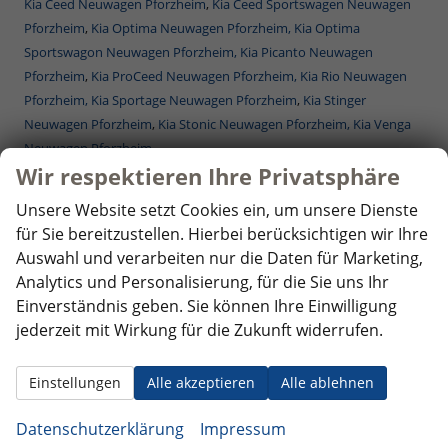
Kia Ceed Neuwagen Pforzheim
,
Kia Ceed Sportswagen Neuwagen
Pforzheim
,
Kia Optima Neuwagen Pforzheim,
Kia Optima
Sportswagon Neuwagen Pforzheim,
Kia Picanto Neuwagen
Pforzheim
,
Kia ProCeed Neuwagen Pforzheim,
Kia Rio Neuwagen
Pforzheim,
Kia Sportage Neuwagen Pforzheim
,
Kia Stinger
Neuwagen Pforzheim
,
Kia Stonic Neuwagen Pforzheim,
Kia Venga
Neuwagen Pforzheim
Wir respektieren Ihre Privatsphäre
Mercedes-Benz Reimporte - EU-Neuwagen Pforzheim
Nissan Reimporte - EU Neuwagen Pforzheim
Unsere Website setzt Cookies ein, um unsere Dienste
Opel Reimporte - EU Neuwagen Pforzheim
für Sie bereitzustellen. Hierbei berücksichtigen wir Ihre
Peugeot Reimporte - EU Neuwagen Pforzheim
Auswahl und verarbeiten nur die Daten für Marketing,
Renault Reimporte - EU Neuwagen Pforzheim
Analytics und Personalisierung, für die Sie uns Ihr
Seat Reimporte - EU Neuwagen Pforzheim
Einverständnis geben. Sie können Ihre Einwilligung
Seat Alhambra Neuwagen Pforzheim
,
Seat Arona Combi Neuwagen
jederzeit mit Wirkung für die Zukunft widerrufen.
Pforzheim
,
Seat Ateca Neuwagen Pforzheim
,
Seat Ibiza Neuwagen
Pforzheim
,
Seat Leon Neuwagen Pforzheim
,
Seat Leon
Einstellungen
Alle akzeptieren
Alle ablehnen
Sportstourer ST Neuwagen Pforzheim
,
Seat Tarraco Neuwagen
Pforzheim
Datenschutzerklärung
Impressum
Skoda Reimporte - EU Neuwagen Pforzheim