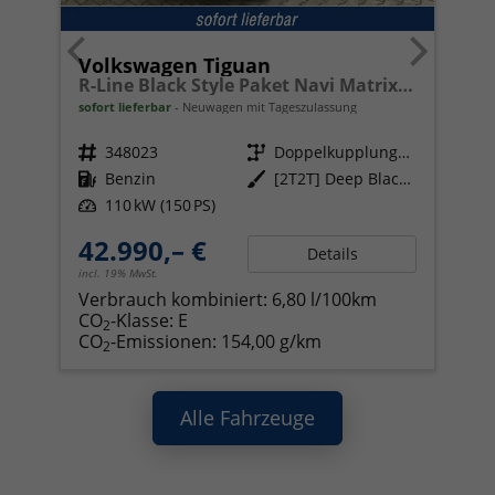
Volkswagen Tiguan
R-Line Black Style Paket Navi Matrix-LED ACC
sofort lieferbar
Neuwagen mit Tageszulassung
Fahrzeugnr.
348023
Getriebe
Doppelkupplungsgetriebe (DSG)
Kraftstoff
Benzin
Außenfarbe
[2T2T] Deep Black Perleffekt
Leistung
110 kW (150 PS)
42.990,– €
Details
incl. 19% MwSt.
Verbrauch kombiniert:
6,80 l/100km
CO
-Klasse:
E
2
CO
-Emissionen:
154,00 g/km
2
Alle Fahrzeuge