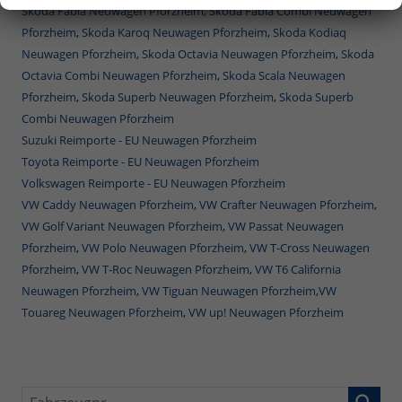
Skoda Fabia Neuwagen Pforzheim
,
Skoda Fabia Combi Neuwagen
Pforzheim
,
Skoda Karoq Neuwagen Pforzheim
,
Skoda Kodiaq
Neuwagen Pforzheim
,
Skoda Octavia Neuwagen Pforzheim
,
Skoda
Octavia Combi Neuwagen Pforzheim
,
Skoda Scala Neuwagen
Pforzheim
,
Skoda Superb Neuwagen Pforzheim
,
Skoda Superb
Combi Neuwagen Pforzheim
Suzuki Reimporte - EU Neuwagen Pforzheim
Toyota Reimporte - EU Neuwagen Pforzheim
Volkswagen Reimporte - EU Neuwagen Pforzheim
VW Caddy Neuwagen Pforzheim
,
VW Crafter Neuwagen Pforzheim
,
VW Golf Variant Neuwagen Pforzheim
,
VW Passat Neuwagen
Pforzheim
,
VW Polo Neuwagen Pforzheim
,
VW T-Cross Neuwagen
Pforzheim
,
VW T-Roc Neuwagen Pforzheim
,
VW T6 California
Neuwagen Pforzheim
,
VW Tiguan Neuwagen Pforzheim
,
VW
Touareg Neuwagen Pforzheim
,
VW up! Neuwagen Pforzheim
Fahrzeugnr.