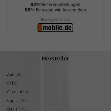
Hersteller
Alle
Audi
(50)
Fahrzeuge
Alle
BYD
(3)
von
Fahrzeuge
Alle
Citroen
(30)
Audi
von
Fahrzeuge
Alle
Cupra
(180)
anzeigen
BYD
von
Fahrzeuge
Alle
Dacia
(510)
anzeigen