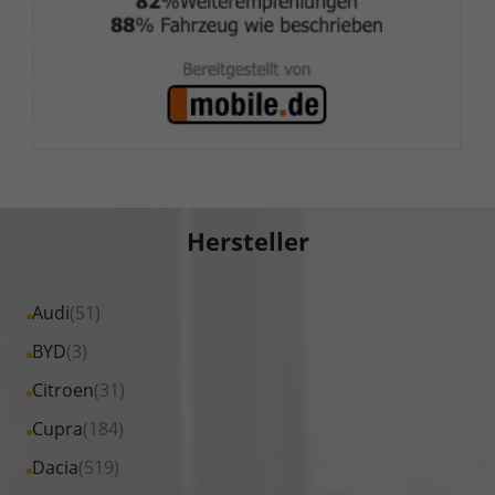
Hersteller
Alle
Audi
(51)
Fahrzeuge
Alle
BYD
(3)
von
Fahrzeuge
Alle
Citroen
(31)
Audi
von
Fahrzeuge
Alle
Cupra
(184)
anzeigen
BYD
von
Fahrzeuge
Alle
Dacia
(519)
anzeigen
Citroen
von