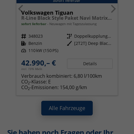
Volkswagen Tiguan
R-Line Black Style Paket Navi Matrix-LED ACC
sofort lieferbar
Neuwagen mit Tageszulassung
Fahrzeugnr.
348023
Getriebe
Doppelkupplungsgetriebe (DSG)
Kraftstoff
Benzin
Außenfarbe
[2T2T] Deep Black Perleffekt
Leistung
110 kW (150 PS)
42.990,– €
Details
incl. 19% MwSt.
Verbrauch kombiniert:
6,80 l/100km
CO
-Klasse:
E
2
CO
-Emissionen:
154,00 g/km
2
Alle Fahrzeuge
Sie haben noch Fragen oder Ihr