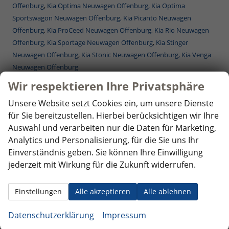
Offenburg
,
Kia Optima Neuwagen Offenburg,
Kia Optima
Sportswagon Neuwagen Offenburg,
Kia Picanto Neuwagen
Offenburg
,
Kia ProCeed Neuwagen Offenburg,
Kia Rio Neuwagen
Offenburg,
Kia Sportage Neuwagen Offenburg
,
Kia Stinger
Neuwagen Offenburg
,
Kia Stonic Neuwagen Offenburg,
Kia Venga
Neuwagen Offenburg
Mercedes-Benz Reimporte - EU-Neuwagen Offenburg
Wir respektieren Ihre Privatsphäre
Nissan Reimporte - EU Neuwagen Offenburg
Unsere Website setzt Cookies ein, um unsere Dienste
Opel Reimporte - EU Neuwagen Offenburg
für Sie bereitzustellen. Hierbei berücksichtigen wir Ihre
Peugeot Reimporte - EU Neuwagen Offenburg
Auswahl und verarbeiten nur die Daten für Marketing,
Renault Reimporte - EU Neuwagen Offenburg
Analytics und Personalisierung, für die Sie uns Ihr
Seat Reimporte - EU Neuwagen Offenburg
Einverständnis geben. Sie können Ihre Einwilligung
Seat Alhambra Neuwagen Offenburg
,
Seat Arona Combi Neuwagen
jederzeit mit Wirkung für die Zukunft widerrufen.
Offenburg
,
Seat Ateca Neuwagen Offenburg
,
Seat Ibiza Neuwagen
Offenburg
,
Seat Leon Neuwagen Offenburg
,
Seat Leon
Sportstourer ST Neuwagen Offenburg
,
Seat Tarraco Neuwagen
Einstellungen
Alle akzeptieren
Alle ablehnen
Offenburg
Skoda Reimporte - EU Neuwagen Offenburg
Datenschutzerklärung
Impressum
Skoda Fabia Neuwagen Offenburg
,
Skoda Fabia Combi Neuwagen