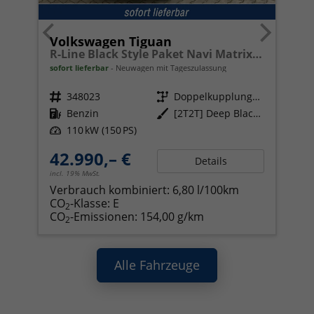
Volkswagen Tiguan
R-Line Black Style Paket Navi Matrix-LED ACC
sofort lieferbar
Neuwagen mit Tageszulassung
Fahrzeugnr.
348023
Getriebe
Doppelkupplungsgetriebe (DSG)
Kraftstoff
Benzin
Außenfarbe
[2T2T] Deep Black Perleffekt
Leistung
110 kW (150 PS)
42.990,– €
Details
incl. 19% MwSt.
Verbrauch kombiniert:
6,80 l/100km
CO
-Klasse:
E
2
CO
-Emissionen:
154,00 g/km
2
Alle Fahrzeuge