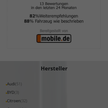
Hersteller
Alle
Audi
(51)
Fahrzeuge
Alle
BYD
(3)
von
Fahrzeuge
Alle
Citroen
(32)
Audi
von
Fahrzeuge