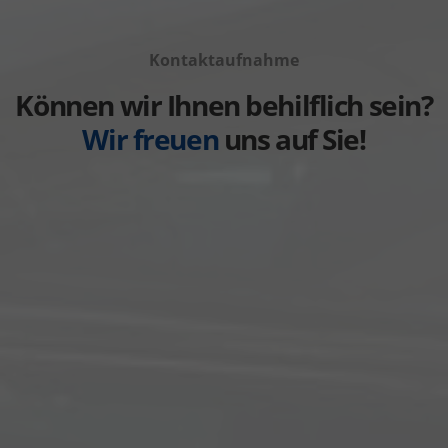
von
Fahrzeuge
anzeigen
Volvo
von
anzeigen
Kontaktaufnahme
Weitere
anzeigen
Können wir Ihnen behilflich sein?
Wir freuen
uns auf Sie!