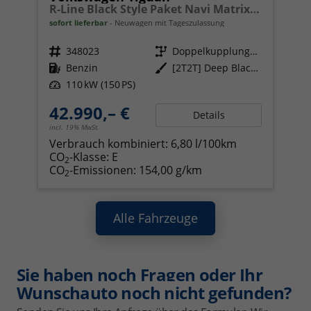
R-Line Black Style Paket Navi Matrix-LED ACC
sofort lieferbar
Neuwagen mit Tageszulassung
Fahrzeugnr.
348023
Getriebe
Doppelkupplungsgetriebe (DSG)
Kraftstoff
Benzin
Außenfarbe
[2T2T] Deep Black Perleffekt
Leistung
110 kW (150 PS)
42.990,– €
Details
incl. 19% MwSt.
Verbrauch kombiniert:
6,80 l/100km
CO
-Klasse:
E
2
CO
-Emissionen:
154,00 g/km
2
Alle Fahrzeuge
Sie haben noch Fragen oder Ihr
Wunschauto noch nicht gefunden?