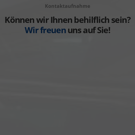
anzeigen
Kontaktaufnahme
Weitere
anzeigen
Können wir Ihnen behilflich sein?
Wir freuen
uns auf Sie!