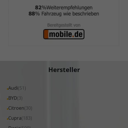
Hersteller
Alle
Audi
(51)
Fahrzeuge
Alle
BYD
(3)
von
Fahrzeuge
Alle
Citroen
(30)
Audi
von
Fahrzeuge
Alle
Cupra
(183)
anzeigen
BYD
von
Fahrzeuge