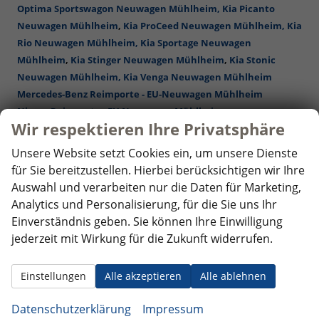
Optima Sportswagon Neuwagen Mühlheim,
Kia Picanto
Neuwagen Mühlheim
,
Kia ProCeed Neuwagen Mühlheim,
Kia
Rio Neuwagen Mühlheim,
Kia Sportage Neuwagen
Mühlheim
,
Kia Stinger Neuwagen Mühlheim
,
Kia Stonic
Neuwagen Mühlheim,
Kia Venga Neuwagen Mühlheim
Mercedes-Benz Reimporte - EU-Neuwagen Mühlheim
Nissan Reimporte - EU Neuwagen Mühlheim
Wir respektieren Ihre Privatsphäre
Opel Reimporte - EU Neuwagen Mühlheim
Peugeot Reimporte - EU Neuwagen Mühlheim
Unsere Website setzt Cookies ein, um unsere Dienste
Renault Reimporte - EU Neuwagen Mühlheim
für Sie bereitzustellen. Hierbei berücksichtigen wir Ihre
Seat Reimporte - EU Neuwagen Mühlheim
Auswahl und verarbeiten nur die Daten für Marketing,
Seat Alhambra Neuwagen Mühlheim
,
Seat Arona Combi
Analytics und Personalisierung, für die Sie uns Ihr
Neuwagen Mühlheim
, Seat Ateca Neuwagen Mühlheim,
Seat
Einverständnis geben. Sie können Ihre Einwilligung
Ibiza Neuwagen Mühlheim
,
Seat Leon Neuwagen Mühlheim
,
jederzeit mit Wirkung für die Zukunft widerrufen.
Seat Leon Sportstourer ST Neuwagen Mühlheim
,
Seat
Tarraco Neuwagen Mühlheim
Einstellungen
Alle akzeptieren
Alle ablehnen
Skoda Reimporte - EU Neuwagen Mühlheim
Skoda Fabia Neuwagen Mühlheim
,
Skoda Fabia Combi
Datenschutzerklärung
Impressum
Neuwagen Mühlheim
,
Skoda Karoq Neuwagen Mühlheim
,