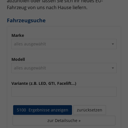
abzuholen oder lassen Sie sich Ihr neues EU-
Fahrzeug von uns nach Hause liefern.
Fahrzeugsuche
Marke
alles ausgewählt
Modell
alles ausgewählt
Variante (z.B. LED, GTI, Facelift...)
5100
Ergebnisse anzeigen
zurücksetzen
zur Detailsuche »