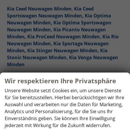
Kia Ceed Neuwagen Minden
,
Kia Ceed
Sportswagen Neuwagen Minden
,
Kia Optima
Neuwagen Minden,
Kia Optima Sportswagon
Neuwagen Minden,
Kia Picanto Neuwagen
Minden
,
Kia ProCeed Neuwagen Minden,
Kia Rio
Neuwagen Minden,
Kia Sportage Neuwagen
Minden
,
Kia Stinger Neuwagen Minden
,
Kia
Stonic Neuwagen Minden,
Kia Venga Neuwagen
Minden
Mercedes-Benz Reimporte - EU-Neuwagen Minden
Wir respektieren Ihre Privatsphäre
Unsere Website setzt Cookies ein, um unsere Dienste
Nissan Reimporte - EU Neuwagen Minden
für Sie bereitzustellen. Hierbei berücksichtigen wir Ihre
Auswahl und verarbeiten nur die Daten für Marketing,
Opel Reimporte - EU Neuwagen Minden
Analytics und Personalisierung, für die Sie uns Ihr
Einverständnis geben. Sie können Ihre Einwilligung
Peugeot Reimporte - EU Neuwagen Minden
jederzeit mit Wirkung für die Zukunft widerrufen.