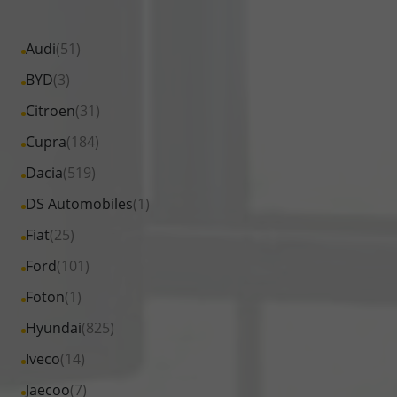
Alle
Audi
(51)
Fahrzeuge
Alle
BYD
(3)
von
Fahrzeuge
Alle
Citroen
(31)
Audi
von
Fahrzeuge
Alle
Cupra
(184)
anzeigen
BYD
von
Fahrzeuge
Alle
Dacia
(519)
anzeigen
Citroen
von
Fahrzeuge
Alle
DS Automobiles
(1)
anzeigen
Cupra
von
Fahrzeuge
Alle
Fiat
(25)
anzeigen
Dacia
von
Fahrzeuge
Alle
Ford
(101)
anzeigen
DS
von
Fahrzeuge
Alle
Foton
(1)
Automobiles
Fiat
von
Fahrzeuge
anzeigen
Alle
Hyundai
(825)
anzeigen
Ford
von
Fahrzeuge
Alle
Iveco
(14)
anzeigen
Foton
von
Fahrzeuge
Alle
Jaecoo
(7)
anzeigen