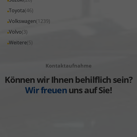
anzeigen
Seat
von
Fahrzeuge
Alle
Toyota
(46)
anzeigen
Skoda
von
Fahrzeuge
Alle
Volkswagen
(1239)
anzeigen
Suzuki
von
Fahrzeuge
Alle
Volvo
(3)
anzeigen
Toyota
von
Fahrzeuge
Alle
Weitere
(5)
anzeigen
Volkswagen
von
Fahrzeuge
anzeigen
Volvo
von
anzeigen
Kontaktaufnahme
Weitere
anzeigen
Können wir Ihnen behilflich sein?
Wir freuen
uns auf Sie!