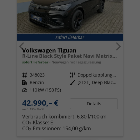
Volkswagen Tiguan
R-Line Black Style Paket Navi Matrix-LED ACC
sofort lieferbar
Neuwagen mit Tageszulassung
Fahrzeugnr.
348023
Getriebe
Doppelkupplungsgetriebe (DSG)
Kraftstoff
Benzin
Außenfarbe
[2T2T] Deep Black Perleffekt
Leistung
110 kW (150 PS)
42.990,– €
Details
incl. 19% MwSt.
Verbrauch kombiniert:
6,80 l/100km
CO
-Klasse:
E
2
CO
-Emissionen:
154,00 g/km
2