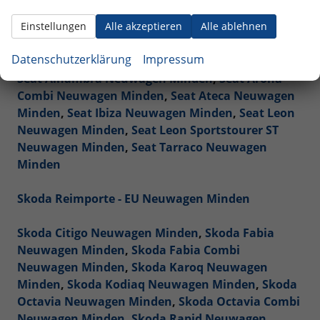
Renault Reimporte - EU Neuwagen Minden
Einstellungen
Alle akzeptieren
Alle ablehnen
Seat Reimporte - EU Neuwagen Minden
Datenschutzerklärung
Impressum
Seat Alhambra Neuwagen Minden
,
Seat Arona
Combi Neuwagen Minden
,
Seat Ateca Neuwagen
Minden
,
Seat Ibiza Neuwagen Minden
,
Seat Leon
Neuwagen Minden
,
Seat Leon Sportstourer ST
Neuwagen Minden
,
Seat Tarraco Neuwagen
Minden
Skoda Reimporte - EU Neuwagen Minden
Skoda Citigo Neuwagen Minden
,
Skoda Fabia
Neuwagen Minden
,
Skoda Fabia Combi
Neuwagen Minden
,
Skoda Karoq Neuwagen
Minden
,
Skoda Kodiaq Neuwagen Minden
,
Skoda
Octavia Neuwagen Minden
,
Skoda Octavia Combi
Neuwagen Minden
,
Skoda Rapid Neuwagen