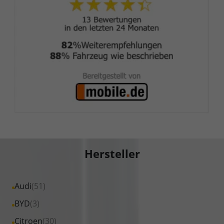
Hersteller
Alle
Audi
(51)
Fahrzeuge
Alle
BYD
(3)
von
Fahrzeuge
Alle
Citroen
(30)