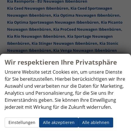
Kia Reimporte - EU Neuwagen Ibbenbüren
Kia Ceed Neuwagen Ibbenbüren
,
Kia Ceed Sportswagen
Neuwagen Ibbenbüren
,
Kia Optima Neuwagen Ibbenbüren,
Kia Optima Sportswagon Neuwagen Ibbenbüren,
Kia Picanto
Neuwagen Ibbenbüren
,
Kia ProCeed Neuwagen Ibbenbüren,
Kia Rio Neuwagen Ibbenbüren,
Kia Sportage Neuwagen
Ibbenbüren
,
Kia Stinger Neuwagen Ibbenbüren
,
Kia Stonic
Neuwagen Ibbenbüren,
Kia Venga Neuwagen Ibbenbüren
Mercedes-Benz Reimporte - EU-Neuwagen Ibbenbüren
Wir respektieren Ihre Privatsphäre
Nissan Reimporte - EU Neuwagen Ibbenbüren
Opel Reimporte - EU Neuwagen Ibbenbüren
Unsere Website setzt Cookies ein, um unsere Dienste
Peugeot Reimporte - EU Neuwagen Ibbenbüren
für Sie bereitzustellen. Hierbei berücksichtigen wir Ihre
Renault Reimporte - EU Neuwagen Ibbenbüren
Auswahl und verarbeiten nur die Daten für Marketing,
Seat Reimporte - EU Neuwagen Ibbenbüren
Analytics und Personalisierung, für die Sie uns Ihr
Seat Alhambra Neuwagen Ibbenbüren
,
Seat Arona Combi
Einverständnis geben. Sie können Ihre Einwilligung
Neuwagen Ibbenbüren
, Seat Ateca Neuwagen Ibbenbüren,
jederzeit mit Wirkung für die Zukunft widerrufen.
Seat Ibiza Neuwagen Ibbenbüren
,
Seat Leon Neuwagen
Ibbenbüren
,
Seat Leon Sportstourer ST Neuwagen
Einstellungen
Alle akzeptieren
Alle ablehnen
Ibbenbüren
,
Seat Tarraco Neuwagen Ibbenbüren