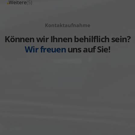
Alle
Weitere
(5)
anzeigen
Volkswagen
von
Fahrzeuge
anzeigen
Volvo
von
anzeigen
Kontaktaufnahme
Weitere
anzeigen
Können wir Ihnen behilflich sein?
Wir freuen
uns auf Sie!