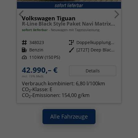
Volkswagen Tiguan
R-Line Black Style Paket Navi Matrix-LED ACC
sofort lieferbar
Neuwagen mit Tageszulassung
Fahrzeugnr.
348023
Getriebe
Doppelkupplungsgetriebe (DSG)
Kraftstoff
Benzin
Außenfarbe
[2T2T] Deep Black Perleffekt
Leistung
110 kW (150 PS)
42.990,– €
Details
incl. 19% MwSt.
Verbrauch kombiniert:
6,80 l/100km
CO
-Klasse:
E
2
CO
-Emissionen:
154,00 g/km
2
Alle Fahrzeuge