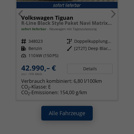
Volkswagen Tiguan
R-Line Black Style Paket Navi Matrix-LED ACC
sofort lieferbar
Neuwagen mit Tageszulassung
Fahrzeugnr.
348023
Getriebe
Doppelkupplungsgetriebe (DSG)
Kraftstoff
Benzin
Außenfarbe
[2T2T] Deep Black Perleffekt
Leistung
110 kW (150 PS)
42.990,– €
Details
incl. 19% MwSt.
Verbrauch kombiniert:
6,80 l/100km
CO
-Klasse:
E
2
CO
-Emissionen:
154,00 g/km
2
Alle Fahrzeuge