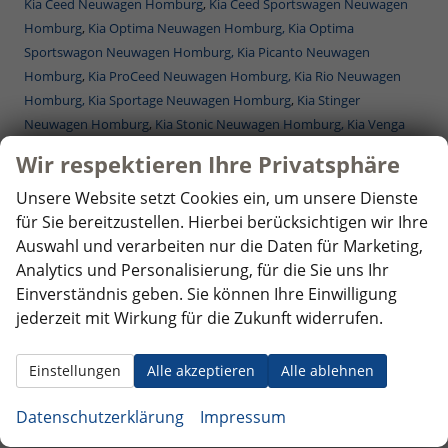
Kia Ceed Neuwagen Homburg
,
Kia Ceed Sportswagen Neuwagen
Homburg
,
Kia Optima Neuwagen Homburg,
Kia Optima
Sportswagon Neuwagen Homburg,
Kia Picanto Neuwagen
Homburg
,
Kia ProCeed Neuwagen Homburg,
Kia Rio Neuwagen
Homburg,
Kia Sportage Neuwagen Homburg
,
Kia Stinger
Neuwagen Homburg
,
Kia Stonic Neuwagen Homburg,
Kia Venga
Neuwagen Homburg
Wir respektieren Ihre Privatsphäre
Mercedes-Benz Reimporte - EU-Neuwagen Homburg
Nissan Reimporte - EU Neuwagen Homburg
Unsere Website setzt Cookies ein, um unsere Dienste
Opel Reimporte - EU Neuwagen Homburg
für Sie bereitzustellen. Hierbei berücksichtigen wir Ihre
Peugeot Reimporte - EU Neuwagen Homburg
Auswahl und verarbeiten nur die Daten für Marketing,
Renault Reimporte - EU Neuwagen Homburg
Analytics und Personalisierung, für die Sie uns Ihr
Seat Reimporte - EU Neuwagen Homburg
Einverständnis geben. Sie können Ihre Einwilligung
Seat Alhambra Neuwagen Homburg
,
Seat Arona Combi Neuwagen
jederzeit mit Wirkung für die Zukunft widerrufen.
Homburg
,
Seat Ateca Neuwagen Homburg
,
Seat Ibiza Neuwagen
Homburg
,
Seat Leon Neuwagen Homburg
,
Seat Leon Sportstourer
Einstellungen
Alle akzeptieren
Alle ablehnen
ST Neuwagen Homburg
,
Seat Tarraco Neuwagen Homburg
Skoda Reimporte - EU Neuwagen Homburg
Datenschutzerklärung
Impressum
Skoda Fabia Neuwagen Homburg
,
Skoda Fabia Combi Neuwagen