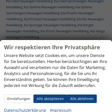
Kia Ceed Neuwagen Heidelberg
,
Kia Ceed Sportswagen Neuwagen
Heidelberg
,
Kia Optima Neuwagen Heidelberg,
Kia Optima
Sportswagon Neuwagen Heidelberg,
Kia Picanto Neuwagen
Heidelberg
,
Kia ProCeed Neuwagen Heidelberg,
Kia Rio Neuwagen
Heidelberg,
Kia Sportage Neuwagen Heidelberg
,
Kia Stinger
Neuwagen Heidelberg
,
Kia Stonic Neuwagen Heidelberg,
Kia Venga
Neuwagen Heidelberg
Mercedes-Benz Reimporte - EU-Neuwagen Heidelberg
Wir respektieren Ihre Privatsphäre
Nissan Reimporte - EU Neuwagen Heidelberg
Opel Reimporte - EU Neuwagen Heidelberg
Unsere Website setzt Cookies ein, um unsere Dienste
Peugeot Reimporte - EU Neuwagen Heidelberg
für Sie bereitzustellen. Hierbei berücksichtigen wir Ihre
Renault Reimporte - EU Neuwagen Heidelberg
Auswahl und verarbeiten nur die Daten für Marketing,
Seat Reimporte - EU Neuwagen Heidelberg
Analytics und Personalisierung, für die Sie uns Ihr
Seat Alhambra Neuwagen Heidelberg
,
Seat Arona Combi
Einverständnis geben. Sie können Ihre Einwilligung
Neuwagen Heidelberg
,
Seat Ateca Neuwagen Heidelberg
,
Seat Ibiza
jederzeit mit Wirkung für die Zukunft widerrufen.
Neuwagen Heidelberg
,
Seat Leon Neuwagen Heidelberg
,
Seat Leon
Sportstourer ST Neuwagen Heidelberg
,
Seat Tarraco Neuwagen
Einstellungen
Alle akzeptieren
Alle ablehnen
Heidelberg
Skoda Reimporte - EU Neuwagen Heidelberg
Datenschutzerklärung
Impressum