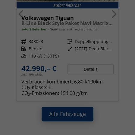
Volkswagen Tiguan
R-Line Black Style Paket Navi Matrix-LED ACC
sofort lieferbar
Neuwagen mit Tageszulassung
Fahrzeugnr.
348023
Getriebe
Doppelkupplungsgetriebe (DSG)
Kraftstoff
Benzin
Außenfarbe
[2T2T] Deep Black Perleffekt
Leistung
110 kW (150 PS)
42.990,– €
Details
incl. 19% MwSt.
Verbrauch kombiniert:
6,80 l/100km
CO
-Klasse:
E
2
CO
-Emissionen:
154,00 g/km
2
Alle Fahrzeuge