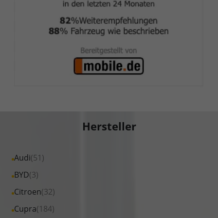
Hersteller
Alle
Audi
(51)
Fahrzeuge
Alle
BYD
(3)
von
Fahrzeuge
Alle
Citroen
(32)
Audi
von
Fahrzeuge
Alle
Cupra
(184)
anzeigen
BYD
von