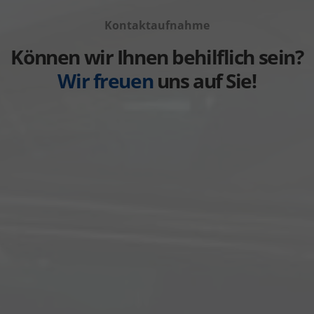
Volvo
von
anzeigen
Kontaktaufnahme
Weitere
anzeigen
Können wir Ihnen behilflich sein?
Wir freuen
uns auf Sie!