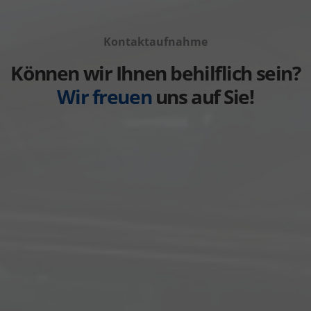
von
Fahrzeuge
anzeigen
Volvo
von
anzeigen
Kontaktaufnahme
Weitere
anzeigen
Können wir Ihnen behilflich sein?
Wir freuen
uns auf Sie!