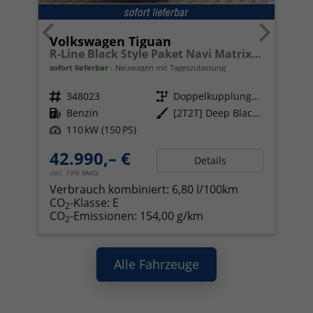
Volkswagen Tiguan
R-Line Black Style Paket Navi Matrix-LED ACC
sofort lieferbar
Neuwagen mit Tageszulassung
Fahrzeugnr.
348023
Getriebe
Doppelkupplungsgetriebe (DSG)
Kraftstoff
Benzin
Außenfarbe
[2T2T] Deep Black Perleffekt
Leistung
110 kW (150 PS)
42.990,– €
Details
incl. 19% MwSt.
Verbrauch kombiniert:
6,80 l/100km
CO
-Klasse:
E
2
CO
-Emissionen:
154,00 g/km
2
Alle Fahrzeuge