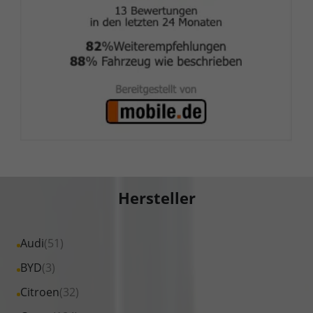
Hersteller
Alle
Audi
(51)
Fahrzeuge
Alle
BYD
(3)
von
Fahrzeuge
Alle
Citroen
(32)
Audi
von
Fahrzeuge