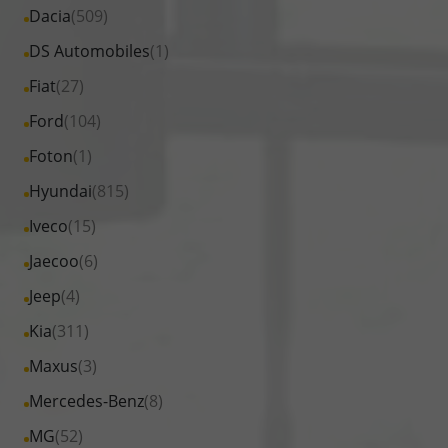
Fahrzeuge
Alle
Dacia
(509)
anzeigen
Citroen
von
Fahrzeuge
Alle
DS Automobiles
(1)
anzeigen
Cupra
von
Fahrzeuge
Alle
Fiat
(27)
anzeigen
Dacia
von
Fahrzeuge
Alle
Ford
(104)
anzeigen
DS
von
Fahrzeuge
Alle
Foton
(1)
Automobiles
Fiat
von
Fahrzeuge
anzeigen
Alle
Hyundai
(815)
anzeigen
Ford
von
Fahrzeuge
Alle
Iveco
(15)
anzeigen
Foton
von
Fahrzeuge
Alle
Jaecoo
(6)
anzeigen
Hyundai
von
Fahrzeuge
Alle
Jeep
(4)
anzeigen
Iveco
von
Fahrzeuge
Alle
Kia
(311)
anzeigen
Jaecoo
von
Fahrzeuge
Alle
Maxus
(3)
anzeigen
Jeep
von
Fahrzeuge
Alle
Mercedes-Benz
(8)
anzeigen
Kia
von
Fahrzeuge
Alle
MG
(52)
anzeigen
Maxus