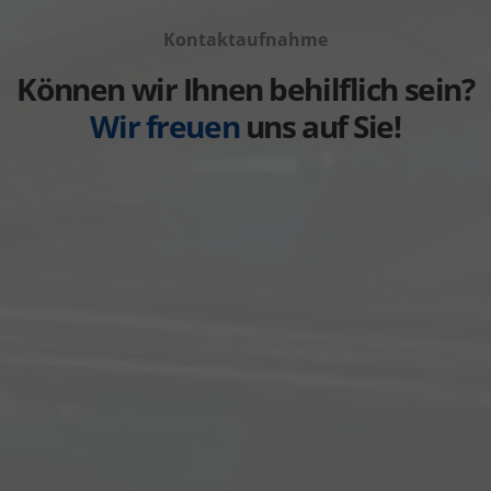
Volvo
von
anzeigen
Kontaktaufnahme
Weitere
anzeigen
Können wir Ihnen behilflich sein?
Wir freuen
uns auf Sie!