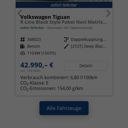
Volkswagen Tiguan
R-Line Black Style Paket Navi Matrix-LED ACC
sofort lieferbar
Neuwagen mit Tageszulassung
Fahrzeugnr.
348023
Getriebe
Doppelkupplungsgetriebe (DSG)
Kraftstoff
Benzin
Außenfarbe
[2T2T] Deep Black Perleffekt
Leistung
110 kW (150 PS)
42.990,– €
Details
incl. 19% MwSt.
Verbrauch kombiniert:
6,80 l/100km
CO
-Klasse:
E
2
CO
-Emissionen:
154,00 g/km
2
Alle Fahrzeuge