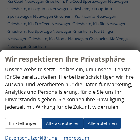
Kia Ceed Neuwagen Griesheim
,
Kia Ceed Sportswagen Neuwagen
Griesheim
,
Kia Optima Neuwagen Griesheim,
Kia Optima
Sportswagon Neuwagen Griesheim,
Kia Picanto Neuwagen
Griesheim
,
Kia ProCeed Neuwagen Griesheim,
Kia Rio Neuwagen
Griesheim,
Kia Sportage Neuwagen Griesheim
,
Kia Stinger
Neuwagen Griesheim
,
Kia Stonic Neuwagen Griesheim,
Kia Venga
Neuwagen Griesheim
Mercedes-Benz Reimporte - EU-Neuwagen Griesheim
Wir respektieren Ihre Privatsphäre
Nissan Reimporte - EU Neuwagen Griesheim
Opel Reimporte - EU Neuwagen Griesheim
Unsere Website setzt Cookies ein, um unsere Dienste
Peugeot Reimporte - EU Neuwagen Griesheim
für Sie bereitzustellen. Hierbei berücksichtigen wir Ihre
Renault Reimporte - EU Neuwagen Griesheim
Auswahl und verarbeiten nur die Daten für Marketing,
Seat Reimporte - EU Neuwagen Griesheim
Analytics und Personalisierung, für die Sie uns Ihr
Seat Alhambra Neuwagen Griesheim
,
Seat Arona Combi Neuwagen
Einverständnis geben. Sie können Ihre Einwilligung
Griesheim
, Seat Ateca Neuwagen Griesheim,
Seat Ibiza Neuwagen
jederzeit mit Wirkung für die Zukunft widerrufen.
Griesheim
,
Seat Leon Neuwagen Griesheim
,
Seat Leon Sportstourer
ST Neuwagen Griesheim
,
Seat Tarraco Neuwagen Griesheim
Einstellungen
Alle akzeptieren
Alle ablehnen
Skoda Reimporte - EU Neuwagen Griesheim
Skoda Fabia Neuwagen Griesheim
,
Skoda Fabia Combi Neuwagen
Datenschutzerklärung
Impressum