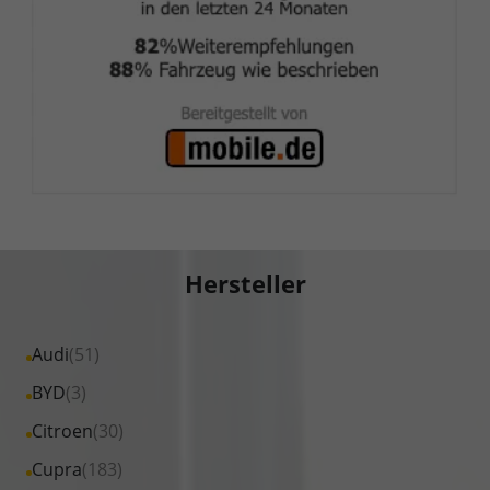
Hersteller
Alle
Audi
(51)
Fahrzeuge
Alle
BYD
(3)
von
Fahrzeuge
Alle
Citroen
(30)
Audi
von
Fahrzeuge
Alle
Cupra
(183)
anzeigen
BYD
von