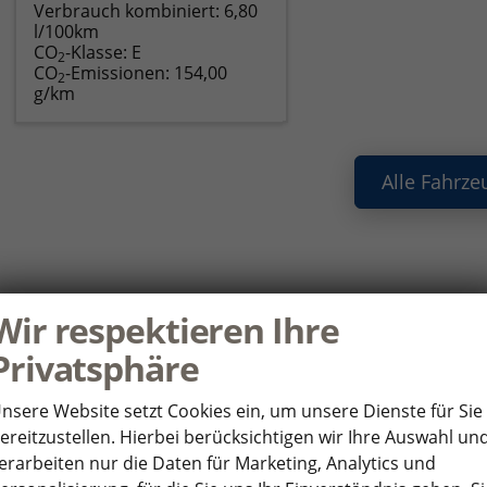
Verbrauch kombiniert:
6,80
l/100km
CO
-Klasse:
E
2
CO
-Emissionen:
154,00
2
g/km
Alle Fahrze
ie haben noch Fragen oder Ihr Wunscha
Wir respektieren Ihre
nden Sie uns Ihre Anfrage über das Formular. Wir setzen uns so 
Privatsphäre
HR WUNSCHFAHRZEUG
P
nsere Website setzt Cookies ein, um unsere Dienste für Sie
ereitzustellen. Hierbei berücksichtigen wir Ihre Auswahl un
*
rsteller
An
erarbeiten nur die Daten für Marketing, Analytics und