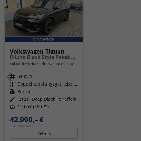
Volkswagen Tiguan
R-Line Black Style Paket Navi Matrix-LED ACC
sofort lieferbar
Neuwagen mit Tageszulassung
Fahrzeugnr.
348023
Getriebe
Doppelkupplungsgetriebe (DSG)
Kraftstoff
Benzin
Außenfarbe
[2T2T] Deep Black Perleffekt
Leistung
110 kW (150 PS)
42.990,– €
incl. 19% MwSt.
Details