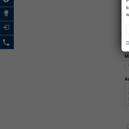
P
k
M
w
E
D
M
A