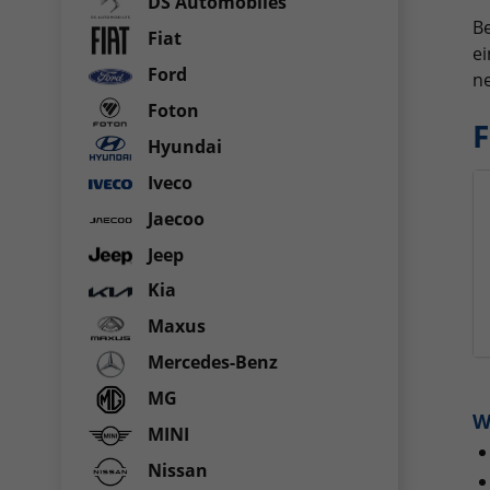
DS Automobiles
Be
Fiat
ei
Ford
ne
Foton
F
Hyundai
Iveco
Jaecoo
Jeep
Kia
Maxus
Mercedes-Benz
MG
W
MINI
Nissan