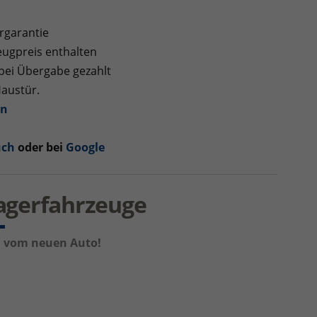
rgarantie
ugpreis enthalten
 bei Übergabe gezahlt
Haustür.
en
uch
oder bei
Google
Lagerfahrzeuge
um vom neuen Auto!