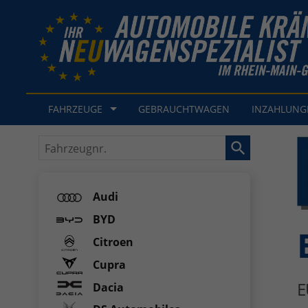
FAHRZEUGE
GEBRAUCHTWAGEN
INZAHLUN
Fahrzeugnr.
Audi
BYD
Citroen
Cupra
E
Dacia