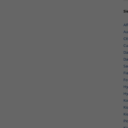
Si
Al
Au
Ci
Cu
Da
Da
Sa
Fi
Fo
Hy
Hy
Ko
Ki
Ki
Pi
Ki