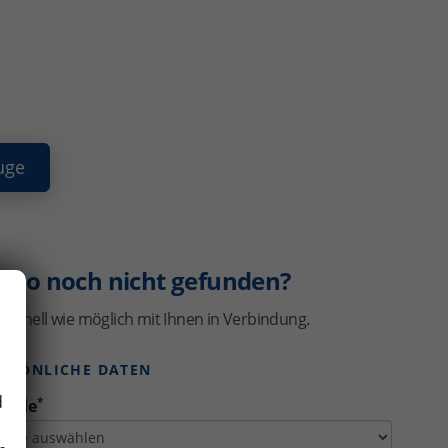
uge
uto noch nicht gefunden?
schnell wie möglich mit Ihnen in Verbindung.
ERSÖNLICHE DATEN
d
*
rede