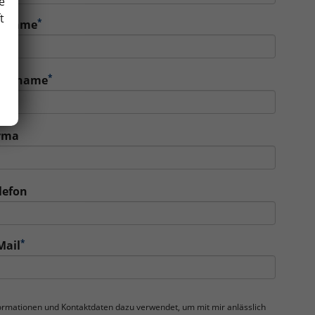
e
t
*
orname
*
achname
rma
lefon
*
Mail
nformationen und Kontaktdaten dazu verwendet, um mit mir anlässlich