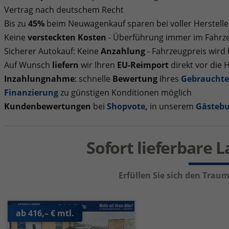
Vertrag nach deutschem Recht
Bis zu
45%
beim Neuwagenkauf sparen bei voller Herstelle
Keine
versteckten Kosten
- Überführung immer im Fahrze
Sicherer Autokauf: Keine
Anzahlung
- Fahrzeugpreis wird
Auf Wunsch
liefern
wir Ihren
EU-Reimport
direkt vor die 
Inzahlungnahme
: schnelle
Bewertung
Ihres
Gebraucht
Finanzierung
zu günstigen Konditionen möglich
Kundenbewertungen
bei
Shopvote
,
in unserem
Gästeb
Sofort lieferbare 
Erfüllen Sie sich den Tra
ab 416,– € mtl.