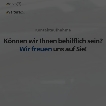
Fahrzeuge
Alle
Volvo
(3)
anzeigen
Toyota
von
Fahrzeuge
Alle
Weitere
(5)
anzeigen
Volkswagen
von
Fahrzeuge
anzeigen
Volvo
von
anzeigen
Kontaktaufnahme
Weitere
anzeigen
Können wir Ihnen behilflich sein?
Wir freuen
uns auf Sie!