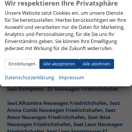
Wir respektieren Ihre Privatsphäre
Friedrichshafen
Unsere Website setzt Cookies ein, um unsere Dienste
Nissan Reimporte - EU Neuwagen Friedrichshafen
für Sie bereitzustellen. Hierbei berücksichtigen wir Ihre
Auswahl und verarbeiten nur die Daten für Marketing,
Opel Reimporte - EU Neuwagen Friedrichshafen
Analytics und Personalisierung, für die Sie uns Ihr
Einverständnis geben. Sie können Ihre Einwilligung
Peugeot Reimporte - EU Neuwagen
jederzeit mit Wirkung für die Zukunft widerrufen.
Friedrichshafen
Einstellungen
Alle akzeptieren
Alle ablehnen
Renault Reimporte - EU Neuwagen
Friedrichshafen
Datenschutzerklärung
Impressum
Seat Reimporte - EU Neuwagen Friedrichshafen
Seat Alhambra Neuwagen Friedrichshafen
,
Seat
Arona Combi Neuwagen Friedrichshafen
,
Seat
Ateca Neuwagen Friedrichshafen
,
Seat Ibiza
Neuwagen Friedrichshafen
,
Seat Leon Neuwagen
Friedrichshafen
,
Seat Leon Sportstourer ST