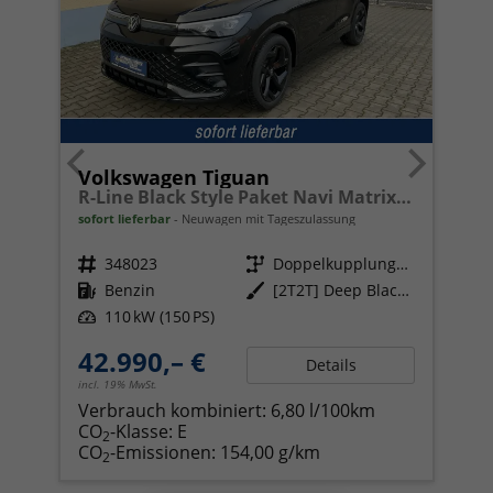
Volkswagen Tiguan
R-Line Black Style Paket Navi Matrix-LED ACC
sofort lieferbar
Neuwagen mit Tageszulassung
Fahrzeugnr.
348023
Getriebe
Doppelkupplungsgetriebe (DSG)
Kraftstoff
Benzin
Außenfarbe
[2T2T] Deep Black Perleffekt
Leistung
110 kW (150 PS)
42.990,– €
Details
incl. 19% MwSt.
Verbrauch kombiniert:
6,80 l/100km
CO
-Klasse:
E
2
CO
-Emissionen:
154,00 g/km
2