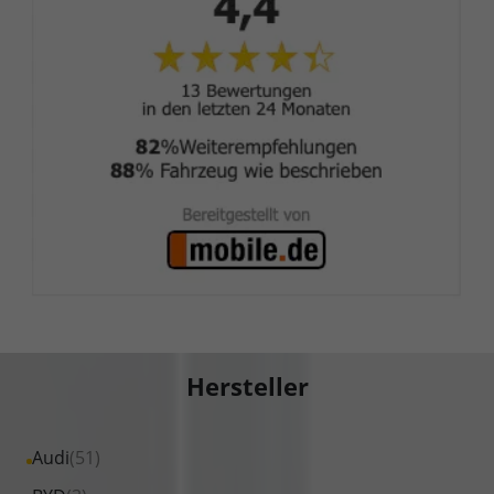
Hersteller
Alle
Audi
(51)
Fahrzeuge