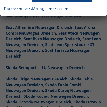
Renault Reimporte - EU Neuwagen Dreieich
Datenschutzerklärung
Impressum
Seat Reimporte - EU Neuwagen Dreieich
Seat Alhambra Neuwagen Dreieich
,
Seat Arona
Combi Neuwagen Dreieich
,
Seat Ateca Neuwagen
Dreieich
,
Seat Ibiza Neuwagen Dreieich
,
Seat Leon
Neuwagen Dreieich
,
Seat Leon Sportstourer ST
Neuwagen Dreieich
,
Seat Tarraco Neuwagen
Dreieich
Skoda Reimporte - EU Neuwagen Dreieich
Skoda Citigo Neuwagen Dreieich
,
Skoda Fabia
Neuwagen Dreieich
,
Skoda Fabia Combi
Neuwagen Dreieich
,
Skoda Karoq Neuwagen
Dreieich
,
Skoda Kodiaq Neuwagen Dreieich
,
Skoda Octavia Neuwagen Dreieich
,
Skoda Octavia