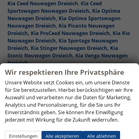
Kia Ceed Neuwagen Dreieich
,
Kia Ceed
Sportswagen Neuwagen Dreieich
,
Kia Optima
Neuwagen Dreieich,
Kia Optima Sportswagon
Neuwagen Dreieich,
Kia Picanto Neuwagen
Dreieich
,
Kia ProCeed Neuwagen Dreieich,
Kia Rio
Neuwagen Dreieich,
Kia Sportage Neuwagen
Dreieich
,
Kia Stinger Neuwagen Dreieich
,
Kia
Stonic Neuwagen Dreieich,
Kia Venga Neuwagen
Dreieich
Wir respektieren Ihre Privatsphäre
Mercedes-Benz Reimporte - EU-Neuwagen
Unsere Website setzt Cookies ein, um unsere Dienste
Dreieich
für Sie bereitzustellen. Hierbei berücksichtigen wir Ihre
Auswahl und verarbeiten nur die Daten für Marketing,
Nissan Reimporte - EU Neuwagen Dreieich
Analytics und Personalisierung, für die Sie uns Ihr
Einverständnis geben. Sie können Ihre Einwilligung
Opel Reimporte - EU Neuwagen Dreieich
jederzeit mit Wirkung für die Zukunft widerrufen.
Peugeot Reimporte - EU Neuwagen Dreieich
Einstellungen
Alle akzeptieren
Alle ablehnen