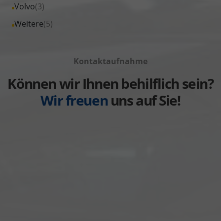
Fahrzeuge
Alle
Volvo
(3)
anzeigen
Toyota
von
Fahrzeuge
Alle
Weitere
(5)
anzeigen
Volkswagen
von
Fahrzeuge
anzeigen
Volvo
von
anzeigen
Kontaktaufnahme
Weitere
anzeigen
Können wir Ihnen behilflich sein?
Wir freuen
uns auf Sie!