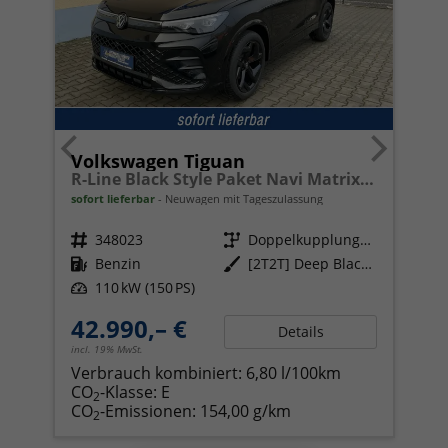
Volkswagen Tiguan
R-Line Black Style Paket Navi Matrix-LED ACC
sofort lieferbar
Neuwagen mit Tageszulassung
Fahrzeugnr.
348023
Getriebe
Doppelkupplungsgetriebe (DSG)
Kraftstoff
Benzin
Außenfarbe
[2T2T] Deep Black Perleffekt
Leistung
110 kW (150 PS)
42.990,– €
Details
incl. 19% MwSt.
Verbrauch kombiniert:
6,80 l/100km
CO
-Klasse:
E
2
CO
-Emissionen:
154,00 g/km
2