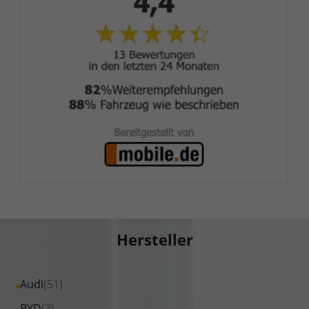
Hersteller
Alle
Audi
(51)
Fahrzeuge
Alle
BYD
(3)