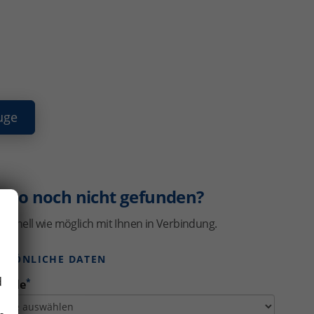
uge
uto noch nicht gefunden?
schnell wie möglich mit Ihnen in Verbindung.
ERSÖNLICHE DATEN
d
*
rede