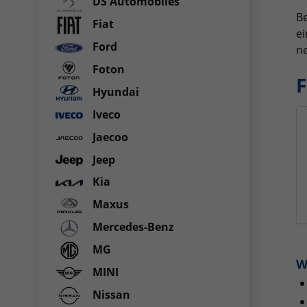
DS Automobiles
Be
Fiat
ei
Ford
ne
Foton
F
Hyundai
Iveco
Jaecoo
Jeep
Kia
Maxus
Mercedes-Benz
MG
W
MINI
Nissan