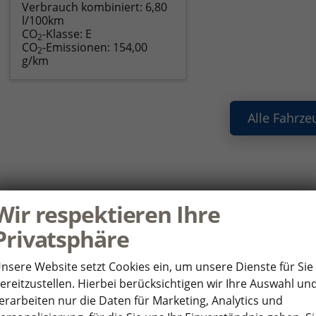
Verbrauch kombiniert:
6,80
l/100km
CO
-Klasse:
E
2
CO
-Emissionen:
154,00
2
g/km
Alle Fahrze
ie haben noch Fragen oder Ihr Wunscha
Wir respektieren Ihre
nden Sie uns Ihre Anfrage über das Formular. Wir setzen uns so 
Privatsphäre
HR WUNSCHFAHRZEUG
P
nsere Website setzt Cookies ein, um unsere Dienste für Sie
ereitzustellen. Hierbei berücksichtigen wir Ihre Auswahl un
*
rsteller
An
erarbeiten nur die Daten für Marketing, Analytics und