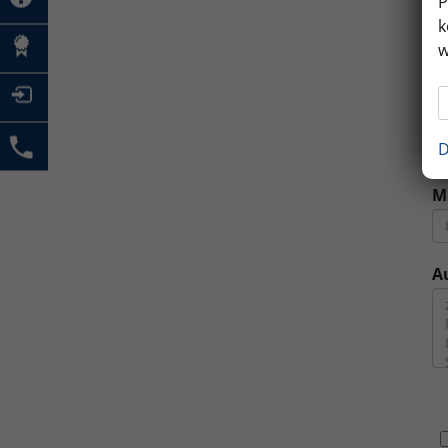
P
k
M
w
E
D
M
A