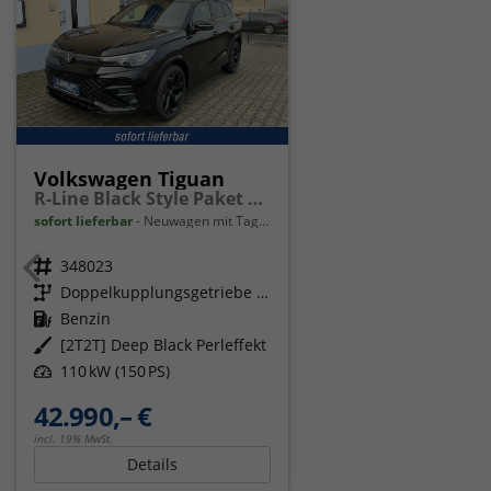
Volkswagen Tiguan
R-Line Black Style Paket Navi Matrix-LED ACC
sofort lieferbar
Neuwagen mit Tageszulassung
Fahrzeugnr.
348023
Getriebe
Doppelkupplungsgetriebe (DSG)
Kraftstoff
Benzin
Außenfarbe
[2T2T] Deep Black Perleffekt
Leistung
110 kW (150 PS)
42.990,– €
incl. 19% MwSt.
Details