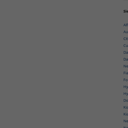
Si
Al
Au
Ci
Cu
Da
Da
Ne
Fi
Fo
Hy
Hy
Do
Ki
Ki
Ne
Ne