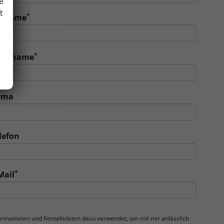
e
t
*
orname
*
achname
rma
lefon
*
Mail
nformationen und Kontaktdaten dazu verwendet, um mit mir anlässlich