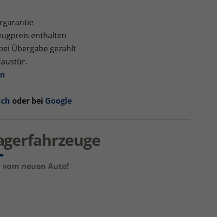
rgarantie
ugpreis enthalten
 bei Übergabe gezahlt
Haustür.
en
uch
oder bei
Google
Lagerfahrzeuge
um vom neuen Auto!