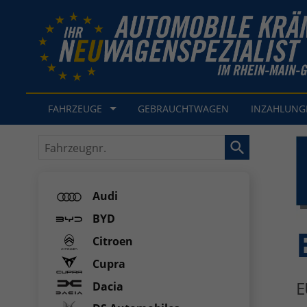
FAHRZEUGE
GEBRAUCHTWAGEN
INZAHLUN
Fahrzeugnr.
Audi
BYD
Citroen
Cupra
E
Dacia