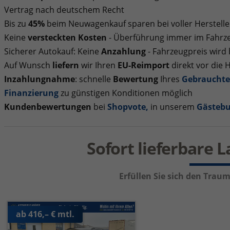
Vertrag nach deutschem Recht
Bis zu
45%
beim Neuwagenkauf sparen bei voller Herstelle
Keine
versteckten Kosten
- Überführung immer im Fahrze
Sicherer Autokauf: Keine
Anzahlung
- Fahrzeugpreis wird
Auf Wunsch
liefern
wir Ihren
EU-Reimport
direkt vor die 
Inzahlungnahme
: schnelle
Bewertung
Ihres
Gebraucht
Finanzierung
zu günstigen Konditionen möglich
Kundenbewertungen
bei
Shopvote
,
in unserem
Gästeb
Sofort lieferbare 
Erfüllen Sie sich den Tra
ab 416,– € mtl.