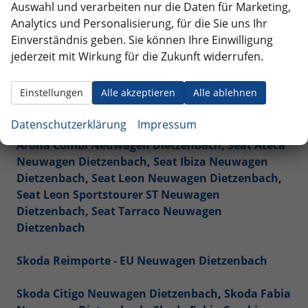
Auswahl und verarbeiten nur die Daten für Marketing,
Analytics und Personalisierung, für die Sie uns Ihr
Peugeot Reimporte - EU Neuwagen Dietzenbach
Einverständnis geben. Sie können Ihre Einwilligung
jederzeit mit Wirkung für die Zukunft widerrufen.
Renault Reimporte - EU Neuwagen Dietzenbach
Einstellungen
Alle akzeptieren
Alle ablehnen
Seat Reimporte - EU Neuwagen Dietzenbach
Datenschutzerklärung
Impressum
Seat Alhambra Neuwagen Dietzenbach
,
Seat
Arona Combi Neuwagen Dietzenbach
,
Seat Ateca
Neuwagen Dietzenbach
,
Seat Ibiza Neuwagen
Dietzenbach
,
Seat Leon Neuwagen Dietzenbach
,
Seat Leon Sportstourer ST Neuwagen
Dietzenbach
,
Seat Tarraco Neuwagen
Dietzenbach
Skoda Reimporte - EU Neuwagen Dietzenbach
Skoda Citigo Neuwagen Dietzenbach
,
Skoda Fabia