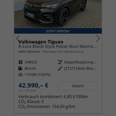
Volkswagen Tiguan
R-Line Black Style Paket Navi Matrix-LED ACC
sofort lieferbar
Neuwagen mit Tageszulassung
Fahrzeugnr.
348023
Getriebe
Doppelkupplungsgetriebe (DSG)
Kraftstoff
Benzin
Außenfarbe
[2T2T] Deep Black Perleffekt
Leistung
110 kW (150 PS)
42.990,– €
Details
incl. 19% MwSt.
Verbrauch kombiniert:
6,80 l/100km
CO
-Klasse:
E
2
CO
-Emissionen:
154,00 g/km
2