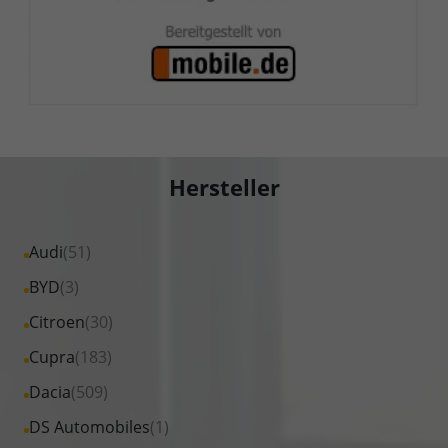
Hersteller
Alle
Audi
(51)
Fahrzeuge
Alle
BYD
(3)
von
Fahrzeuge
Alle
Citroen
(30)
Audi
von
Fahrzeuge
Alle
Cupra
(183)
anzeigen
BYD
von
Fahrzeuge
Alle
Dacia
(509)
anzeigen
Citroen
von
Fahrzeuge
Alle
DS Automobiles
(1)
anzeigen
Cupra
von