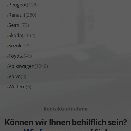
von
Fahrzeuge
Alle
Peugeot
(129)
anzeigen
Nissan
von
Fahrzeuge
Alle
Renault
(280)
anzeigen
Opel
von
Fahrzeuge
Alle
Seat
(173)
anzeigen
Peugeot
von
Fahrzeuge
Alle
Skoda
(1132)
anzeigen
Renault
von
Fahrzeuge
Alle
Suzuki
(28)
anzeigen
Seat
von
Fahrzeuge
Alle
Toyota
(46)
anzeigen
Skoda
von
Fahrzeuge
Alle
Volkswagen
(1240)
anzeigen
Suzuki
von
Fahrzeuge
Alle
Volvo
(3)
anzeigen
Toyota
von
Fahrzeuge
Alle
Weitere
(5)
anzeigen
Volkswagen
von
Fahrzeuge
anzeigen
Volvo
von
anzeigen
Kontaktaufnahme
Weitere
anzeigen
Können wir Ihnen behilflich sein?