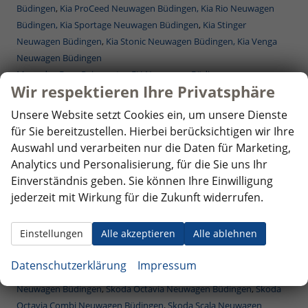
Büdingen
,
Kia ProCeed Neuwagen Büdingen,
Kia Rio Neuwagen
Büdingen,
Kia Sportage Neuwagen Büdingen
,
Kia Stinger
Neuwagen Büdingen
,
Kia Stonic Neuwagen Büdingen,
Kia Venga
Neuwagen Büdingen
Mercedes-Benz Reimporte - EU-Neuwagen Büdingen
Wir respektieren Ihre Privatsphäre
Nissan Reimporte - EU Neuwagen Büdingen
Opel Reimporte - EU Neuwagen Büdingen
Unsere Website setzt Cookies ein, um unsere Dienste
Peugeot Reimporte - EU Neuwagen Büdingen
für Sie bereitzustellen. Hierbei berücksichtigen wir Ihre
Renault Reimporte - EU Neuwagen Büdingen
Auswahl und verarbeiten nur die Daten für Marketing,
Seat Reimporte - EU Neuwagen Büdingen
Analytics und Personalisierung, für die Sie uns Ihr
Seat Alhambra Neuwagen Büdingen
,
Seat Arona Combi Neuwagen
Einverständnis geben. Sie können Ihre Einwilligung
Büdingen
,
Seat Ateca Neuwagen Büdingen
,
Seat Ibiza Neuwagen
jederzeit mit Wirkung für die Zukunft widerrufen.
Büdingen
,
Seat Leon Neuwagen Büdingen
,
Seat Leon Sportstourer
ST Neuwagen Büdingen
,
Seat Tarraco Neuwagen Büdingen
Einstellungen
Alle akzeptieren
Alle ablehnen
Skoda Reimporte - EU Neuwagen Büdingen
Skoda Fabia Neuwagen Büdingen
,
Skoda Fabia Combi Neuwagen
Datenschutzerklärung
Impressum
Büdingen
,
Skoda Karoq Neuwagen Büdingen
,
Skoda Kodiaq
Neuwagen Büdingen
,
Skoda Octavia Neuwagen Büdingen
,
Skoda
Octavia Combi Neuwagen Büdingen
,
Skoda Scala Neuwagen