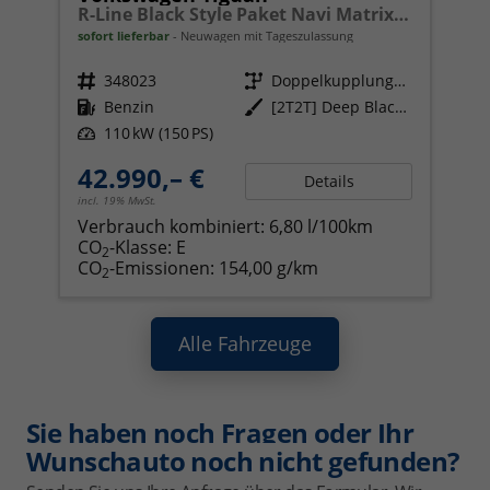
R-Line Black Style Paket Navi Matrix-LED ACC
sofort lieferbar
Neuwagen mit Tageszulassung
Fahrzeugnr.
348023
Getriebe
Doppelkupplungsgetriebe (DSG)
Kraftstoff
Benzin
Außenfarbe
[2T2T] Deep Black Perleffekt
Leistung
110 kW (150 PS)
42.990,– €
Details
incl. 19% MwSt.
Verbrauch kombiniert:
6,80 l/100km
CO
-Klasse:
E
2
CO
-Emissionen:
154,00 g/km
2
Alle Fahrzeuge
Sie haben noch Fragen oder Ihr
Wunschauto noch nicht gefunden?