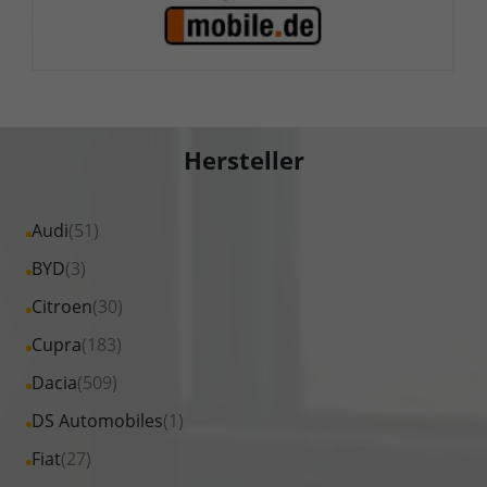
Hersteller
Alle
Audi
(51)
Fahrzeuge
Alle
BYD
(3)
von
Fahrzeuge
Alle
Citroen
(30)
Audi
von
Fahrzeuge
Alle
Cupra
(183)
anzeigen
BYD
von
Fahrzeuge
Alle
Dacia
(509)
anzeigen
Citroen
von
Fahrzeuge
Alle
DS Automobiles
(1)
anzeigen
Cupra
von
Fahrzeuge
Alle
Fiat
(27)
anzeigen
Dacia
von