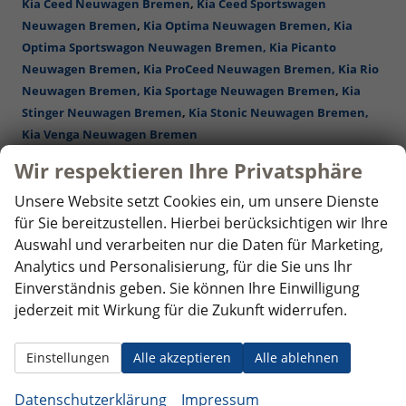
Kia Ceed Neuwagen Bremen
,
Kia Ceed Sportswagen
Neuwagen Bremen
,
Kia Optima Neuwagen Bremen,
Kia
Optima Sportswagon Neuwagen Bremen,
Kia Picanto
Neuwagen Bremen
,
Kia ProCeed Neuwagen Bremen,
Kia Rio
Neuwagen Bremen,
Kia Sportage Neuwagen Bremen
,
Kia
Stinger Neuwagen Bremen
,
Kia Stonic Neuwagen Bremen,
Kia Venga Neuwagen Bremen
Mercedes-Benz Reimporte - EU-Neuwagen Bremen
Wir respektieren Ihre Privatsphäre
Nissan Reimporte - EU Neuwagen Bremen
Opel Reimporte - EU Neuwagen Bremen
Unsere Website setzt Cookies ein, um unsere Dienste
Peugeot Reimporte - EU Neuwagen Bremen
für Sie bereitzustellen. Hierbei berücksichtigen wir Ihre
Renault Reimporte - EU Neuwagen Bremen
Auswahl und verarbeiten nur die Daten für Marketing,
Seat Reimporte - EU Neuwagen Bremen
Analytics und Personalisierung, für die Sie uns Ihr
Seat Alhambra Neuwagen Bremen
,
Seat Arona Combi
Einverständnis geben. Sie können Ihre Einwilligung
Neuwagen Bremen
, Seat Ateca Neuwagen Bremen,
Seat
jederzeit mit Wirkung für die Zukunft widerrufen.
Ibiza Neuwagen Bremen
,
Seat Leon Neuwagen Bremen
,
Seat
Leon Sportstourer ST Neuwagen Bremen
,
Seat Tarraco
Einstellungen
Alle akzeptieren
Alle ablehnen
Neuwagen Bremen
Skoda Reimporte - EU Neuwagen Bremen
Datenschutzerklärung
Impressum