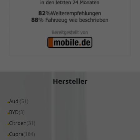
Hersteller
Alle
Audi
(51)
Fahrzeuge
Alle
BYD
(3)
von
Fahrzeuge
Alle
Citroen
(31)
Audi
von
Fahrzeuge
Alle
Cupra
(184)
anzeigen
BYD
von