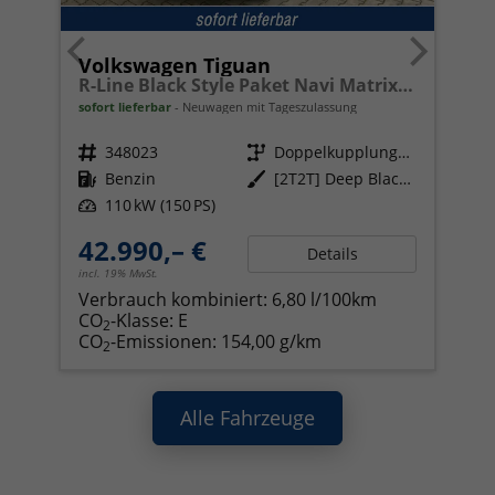
Volkswagen Tiguan
R-Line Black Style Paket Navi Matrix-LED ACC
sofort lieferbar
Neuwagen mit Tageszulassung
Fahrzeugnr.
348023
Getriebe
Doppelkupplungsgetriebe (DSG)
Kraftstoff
Benzin
Außenfarbe
[2T2T] Deep Black Perleffekt
Leistung
110 kW (150 PS)
42.990,– €
Details
incl. 19% MwSt.
Verbrauch kombiniert:
6,80 l/100km
CO
-Klasse:
E
2
CO
-Emissionen:
154,00 g/km
2
Alle Fahrzeuge