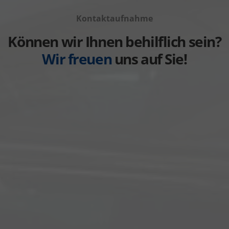
Volvo
von
anzeigen
Kontaktaufnahme
Weitere
anzeigen
Können wir Ihnen behilflich sein?
Wir freuen
uns auf Sie!