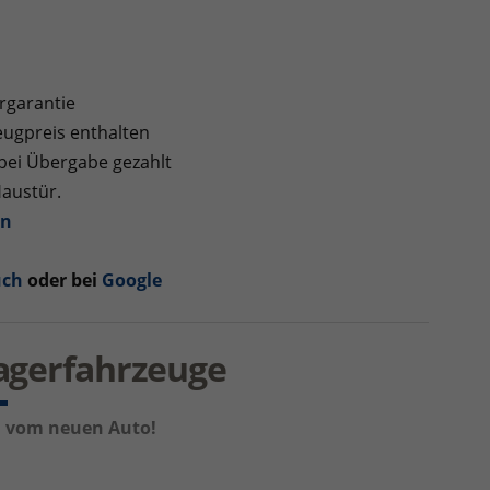
rgarantie
ugpreis enthalten
 bei Übergabe gezahlt
Haustür.
en
uch
oder bei
Google
Lagerfahrzeuge
um vom neuen Auto!