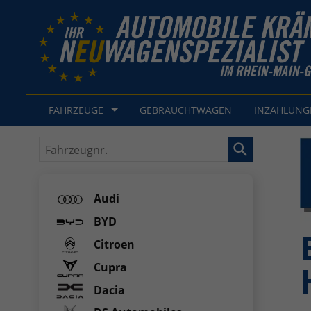
FAHRZEUGE
GEBRAUCHTWAGEN
INZAHLUN
Fahrzeugnr.
Audi
BYD
Citroen
Cupra
Dacia