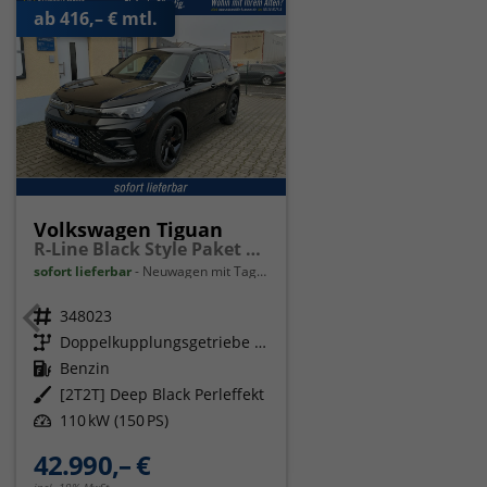
ab 416,– € mtl.
Volkswagen Tiguan
R-Line Black Style Paket Navi Matrix-LED ACC
sofort lieferbar
Neuwagen mit Tageszulassung
Fahrzeugnr.
348023
Getriebe
Doppelkupplungsgetriebe (DSG)
Kraftstoff
Benzin
Außenfarbe
[2T2T] Deep Black Perleffekt
Leistung
110 kW (150 PS)
42.990,– €
incl. 19% MwSt.