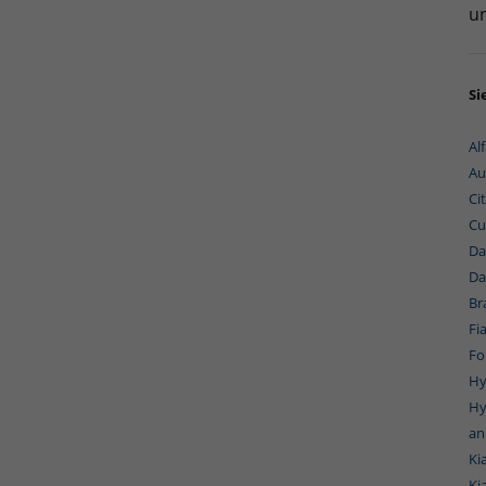
un
Si
Al
Au
Ci
Cu
Da
Da
Br
Fi
Fo
Hy
Hy
an
Ki
Ki