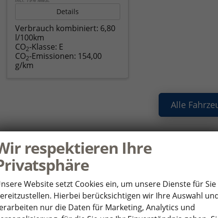
Details
Verbrauch kombiniert:
6,80
l/100km
CO
-Klasse:
E
2
CO
-Emissionen:
154,00
2
g/km
Alle Fahrze
Wir respektieren Ihre
ie haben noch Fragen oder Ihr Wunscha
Privatsphäre
nden Sie uns Ihre Anfrage über das Formular. Wir setzen uns so 
nsere Website setzt Cookies ein, um unsere Dienste für Sie
ereitzustellen. Hierbei berücksichtigen wir Ihre Auswahl un
HR WUNSCHFAHRZEUG
P
erarbeiten nur die Daten für Marketing, Analytics und