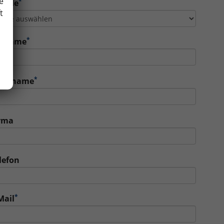
e
*
rede
t
*
orname
*
achname
rma
lefon
*
Mail