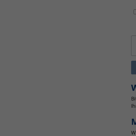
W
Bi
Ih
M
Wi