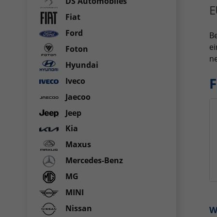
DS Automobiles
E
Fiat
Ford
Be
ei
Foton
ne
Hyundai
F
Iveco
Jaecoo
Jeep
Kia
Maxus
Mercedes-Benz
MG
MINI
Nissan
W