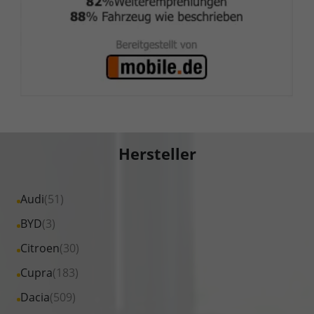
Hersteller
Alle
Audi
(51)
Fahrzeuge
Alle
BYD
(3)
von
Fahrzeuge
Alle
Citroen
(30)
Audi
von
Fahrzeuge
Alle
Cupra
(183)
anzeigen
BYD
von
Fahrzeuge
Alle
Dacia
(509)
anzeigen
Citroen
von