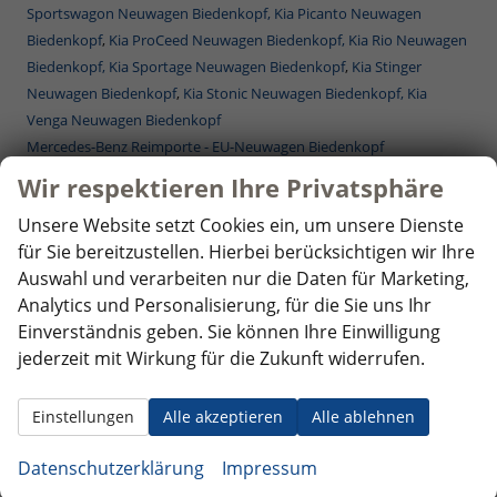
Sportswagon Neuwagen Biedenkopf,
Kia Picanto Neuwagen
Biedenkopf
,
Kia ProCeed Neuwagen Biedenkopf,
Kia Rio Neuwagen
Biedenkopf,
Kia Sportage Neuwagen Biedenkopf
,
Kia Stinger
Neuwagen Biedenkopf
,
Kia Stonic Neuwagen Biedenkopf,
Kia
Venga Neuwagen Biedenkopf
Mercedes-Benz Reimporte - EU-Neuwagen Biedenkopf
Nissan Reimporte - EU Neuwagen Biedenkopf
Wir respektieren Ihre Privatsphäre
Opel Reimporte - EU Neuwagen Biedenkopf
Unsere Website setzt Cookies ein, um unsere Dienste
Peugeot Reimporte - EU Neuwagen Biedenkopf
für Sie bereitzustellen. Hierbei berücksichtigen wir Ihre
Renault Reimporte - EU Neuwagen Biedenkopf
Auswahl und verarbeiten nur die Daten für Marketing,
Seat Reimporte - EU Neuwagen Biedenkopf
Analytics und Personalisierung, für die Sie uns Ihr
Seat Alhambra Neuwagen Biedenkopf
,
Seat Arona Combi
Einverständnis geben. Sie können Ihre Einwilligung
Neuwagen Biedenkopf
,
Seat Ateca Neuwagen Biedenkopf
,
Seat
jederzeit mit Wirkung für die Zukunft widerrufen.
Ibiza Neuwagen Biedenkopf
,
Seat Leon Neuwagen Biedenkopf
,
Seat Leon Sportstourer ST Neuwagen Biedenkopf
,
Seat Tarraco
Neuwagen Biedenkopf
Einstellungen
Alle akzeptieren
Alle ablehnen
Skoda Reimporte - EU Neuwagen Biedenkopf
Datenschutzerklärung
Impressum
Skoda Fabia Neuwagen Biedenkopf
,
Skoda Fabia Combi Neuwagen
Biedenkopf
,
Skoda Karoq Neuwagen Biedenkopf
,
Skoda Kodiaq