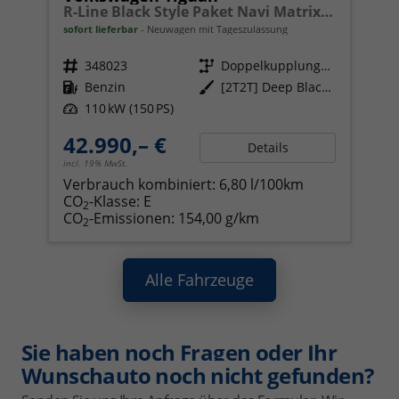
R-Line Black Style Paket Navi Matrix-LED ACC
sofort lieferbar
Neuwagen mit Tageszulassung
Fahrzeugnr.
348023
Getriebe
Doppelkupplungsgetriebe (DSG)
Kraftstoff
Benzin
Außenfarbe
[2T2T] Deep Black Perleffekt
Leistung
110 kW (150 PS)
42.990,– €
Details
incl. 19% MwSt.
Verbrauch kombiniert:
6,80 l/100km
CO
-Klasse:
E
2
CO
-Emissionen:
154,00 g/km
2
Alle Fahrzeuge
Sie haben noch Fragen oder Ihr
Wunschauto noch nicht gefunden?