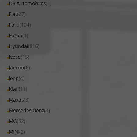
Fahrzeuge
Alle
DS Automobiles
(1)
anzeigen
Cupra
von
Fahrzeuge
Alle
Fiat
(27)
anzeigen
Dacia
von
Fahrzeuge
Alle
Ford
(104)
anzeigen
DS
von
Fahrzeuge
Alle
Foton
(1)
Automobiles
Fiat
von
Fahrzeuge
anzeigen
Alle
Hyundai
(816)
anzeigen
Ford
von
Fahrzeuge
Alle
Iveco
(15)
anzeigen
Foton
von
Fahrzeuge
Alle
Jaecoo
(6)
anzeigen
Hyundai
von
Fahrzeuge
Alle
Jeep
(4)
anzeigen
Iveco
von
Fahrzeuge
Alle
Kia
(311)
anzeigen
Jaecoo
von
Fahrzeuge
Alle
Maxus
(3)
anzeigen
Jeep
von
Fahrzeuge
Alle
Mercedes-Benz
(8)
anzeigen
Kia
von
Fahrzeuge
Alle
MG
(52)
anzeigen
Maxus
von
Fahrzeuge
Alle
MINI
(2)
anzeigen
Mercedes-