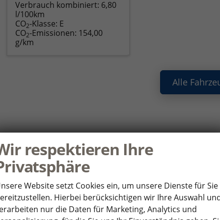
Verbrauch kombiniert:
6,80
l/100km
CO
-Klasse:
E
2
CO
-Emissionen:
154,00
2
g/km
Alle Fahrze
ie haben noch Fragen oder Ihr Wunscha
Wir respektieren Ihre
nden Sie uns Ihre Anfrage über das Formular. Wir setzen uns so 
Privatsphäre
HR WUNSCHFAHRZEUG
P
nsere Website setzt Cookies ein, um unsere Dienste für Sie
ereitzustellen. Hierbei berücksichtigen wir Ihre Auswahl un
*
rsteller
An
erarbeiten nur die Daten für Marketing, Analytics und