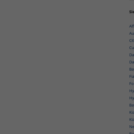
Si
Al
Au
Ci
Cu
Da
Da
Ba
Fi
Fo
Hy
Hy
Ba
Ki
Ki
Ne
Ba