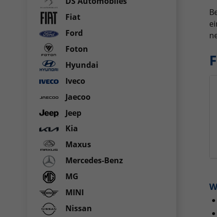
DS Automobiles
Be
Fiat
ei
Ford
ne
Foton
F
Hyundai
Iveco
Jaecoo
Jeep
Kia
Maxus
Mercedes-Benz
MG
W
MINI
Nissan