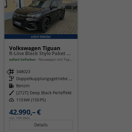
Volkswagen Tiguan
R-Line Black Style Paket Navi Matrix-LED ACC
sofort lieferbar
Neuwagen mit Tageszulassung
Fahrzeugnr.
348023
Getriebe
Doppelkupplungsgetriebe (DSG)
Kraftstoff
Benzin
Außenfarbe
[2T2T] Deep Black Perleffekt
Leistung
110 kW (150 PS)
42.990,– €
incl. 19% MwSt.
Details