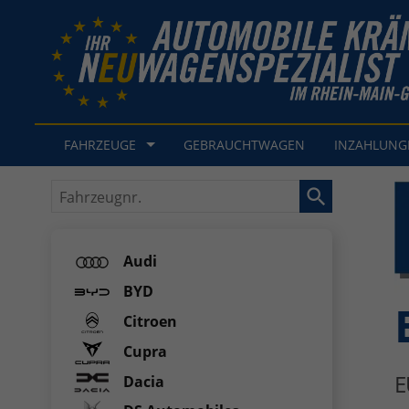
FAHRZEUGE
GEBRAUCHTWAGEN
INZAHLUN
Fahrzeugnr.
Audi
BYD
Citroen
Cupra
E
Dacia