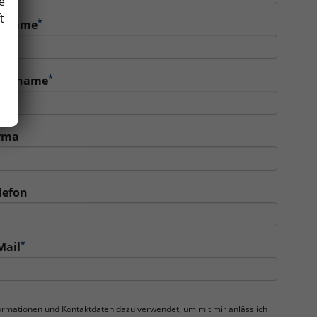
e
t
*
orname
*
achname
rma
lefon
*
Mail
nformationen und Kontaktdaten dazu verwendet, um mit mir anlässlich