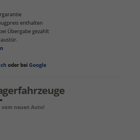
rgarantie
ugpreis enthalten
 bei Übergabe gezahlt
Haustür.
en
uch
oder bei
Google
Lagerfahrzeuge
um vom neuen Auto!