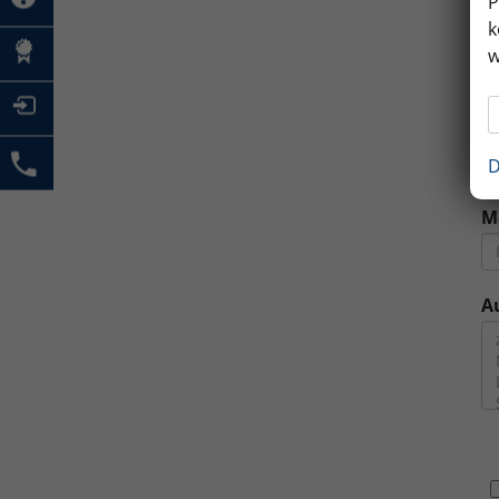
P
k
M
w
E
D
M
A