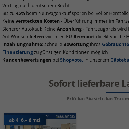
Vertrag nach deutschem Recht
Bis zu
45%
beim Neuwagenkauf sparen bei voller Herstelle
Keine
versteckten Kosten
- Überführung immer im Fahrze
Sicherer Autokauf: Keine
Anzahlung
- Fahrzeugpreis wird
Auf Wunsch
liefern
wir Ihren
EU-Reimport
direkt vor die 
Inzahlungnahme
: schnelle
Bewertung
Ihres
Gebraucht
Finanzierung
zu günstigen Konditionen möglich
Kundenbewertungen
bei
Shopvote
,
in unserem
Gästeb
Sofort lieferbare 
Erfüllen Sie sich den Tra
ab 416,– € mtl.