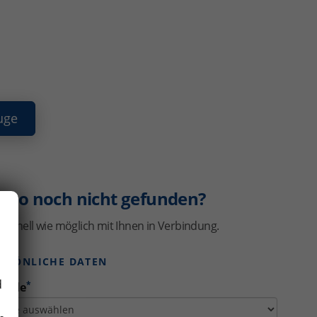
uge
uto noch nicht gefunden?
schnell wie möglich mit Ihnen in Verbindung.
ERSÖNLICHE DATEN
d
*
rede