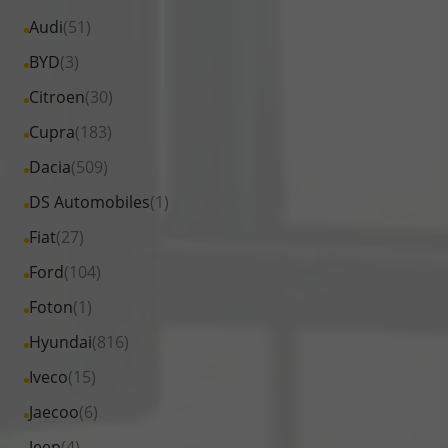
Alle
Audi
(51)
Fahrzeuge
Alle
BYD
(3)
von
Fahrzeuge
Alle
Citroen
(30)
Audi
von
Fahrzeuge
Alle
Cupra
(183)
anzeigen
BYD
von
Fahrzeuge
Alle
Dacia
(509)
anzeigen
Citroen
von
Fahrzeuge
Alle
DS Automobiles
(1)
anzeigen
Cupra
von
Fahrzeuge
Alle
Fiat
(27)
anzeigen
Dacia
von
Fahrzeuge
Alle
Ford
(104)
anzeigen
DS
von
Fahrzeuge
Alle
Foton
(1)
Automobiles
Fiat
von
Fahrzeuge
anzeigen
Alle
Hyundai
(816)
anzeigen
Ford
von
Fahrzeuge
Alle
Iveco
(15)
anzeigen
Foton
von
Fahrzeuge
Alle
Jaecoo
(6)
anzeigen
Hyundai
von
Fahrzeuge
Alle
Jeep
(4)