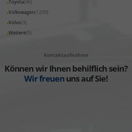
Alle
Toyota
(46)
anzeigen
Skoda
von
Fahrzeuge
Alle
Volkswagen
(1239)
anzeigen
Suzuki
von
Fahrzeuge
Alle
Volvo
(3)
anzeigen
Toyota
von
Fahrzeuge
Alle
Weitere
(5)
anzeigen
Volkswagen
von
Fahrzeuge
anzeigen
Volvo
von
anzeigen
Kontaktaufnahme
Weitere
anzeigen
Können wir Ihnen behilflich sein?
Wir freuen
uns auf Sie!