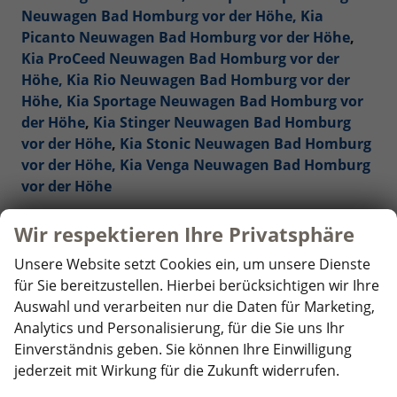
Neuwagen Bad Homburg vor der Höhe,
Kia
Picanto Neuwagen Bad Homburg vor der Höhe
,
Kia ProCeed Neuwagen Bad Homburg vor der
Höhe,
Kia Rio Neuwagen Bad Homburg vor der
Höhe,
Kia Sportage Neuwagen Bad Homburg vor
der Höhe
,
Kia Stinger Neuwagen Bad Homburg
vor der Höhe
,
Kia Stonic Neuwagen Bad Homburg
vor der Höhe,
Kia Venga Neuwagen Bad Homburg
vor der Höhe
Mercedes-Benz Reimporte - EU-Neuwagen Bad
Wir respektieren Ihre Privatsphäre
Homburg vor der Höhe
Unsere Website setzt Cookies ein, um unsere Dienste
für Sie bereitzustellen. Hierbei berücksichtigen wir Ihre
Nissan Reimporte - EU Neuwagen Bad Homburg
Auswahl und verarbeiten nur die Daten für Marketing,
vor der Höhe
Analytics und Personalisierung, für die Sie uns Ihr
Einverständnis geben. Sie können Ihre Einwilligung
Opel Reimporte - EU Neuwagen Bad Homburg vor
jederzeit mit Wirkung für die Zukunft widerrufen.
der Höhe