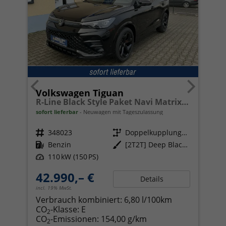
Volkswagen Tiguan
R-Line Black Style Paket Navi Matrix-LED ACC
sofort lieferbar
Neuwagen mit Tageszulassung
Fahrzeugnr.
348023
Getriebe
Doppelkupplungsgetriebe (DSG)
Kraftstoff
Benzin
Außenfarbe
[2T2T] Deep Black Perleffekt
Leistung
110 kW (150 PS)
42.990,– €
Details
incl. 19% MwSt.
Verbrauch kombiniert:
6,80 l/100km
CO
-Klasse:
E
2
CO
-Emissionen:
154,00 g/km
2