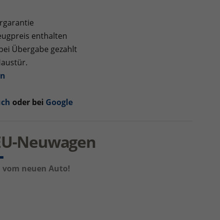
rgarantie
ugpreis enthalten
 bei Übergabe gezahlt
Haustür.
en
uch
oder bei
Google
e EU-Neuwagen
um vom neuen Auto!