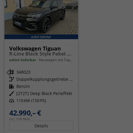
Volkswagen Tiguan
R-Line Black Style Paket Navi Matrix-LED ACC
sofort lieferbar
Neuwagen mit Tageszulassung
Fahrzeugnr.
348023
Getriebe
Doppelkupplungsgetriebe (DSG)
Kraftstoff
Benzin
Außenfarbe
[2T2T] Deep Black Perleffekt
Leistung
110 kW (150 PS)
42.990,– €
incl. 19% MwSt.
Details