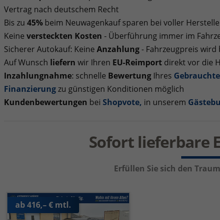
Vertrag nach deutschem Recht
Bis zu
45%
beim Neuwagenkauf sparen bei voller Herstelle
Keine
versteckten Kosten
- Überführung immer im Fahrze
Sicherer Autokauf: Keine
Anzahlung
- Fahrzeugpreis wird
Auf Wunsch
liefern
wir Ihren
EU-Reimport
direkt vor die 
Inzahlungnahme
: schnelle
Bewertung
Ihres
Gebraucht
Finanzierung
zu günstigen Konditionen möglich
Kundenbewertungen
bei
Shopvote
,
in unserem
Gästeb
Sofort lieferbar
Erfüllen Sie sich den Tra
ab 416,– € mtl.