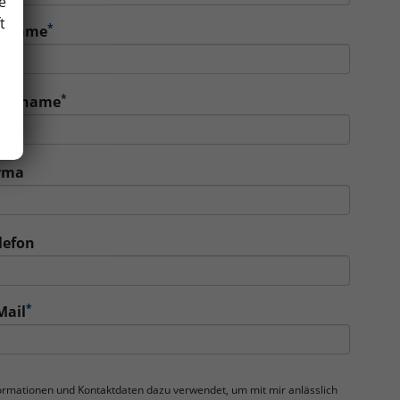
e
t
*
orname
*
achname
rma
lefon
*
Mail
nformationen und Kontaktdaten dazu verwendet, um mit mir anlässlich