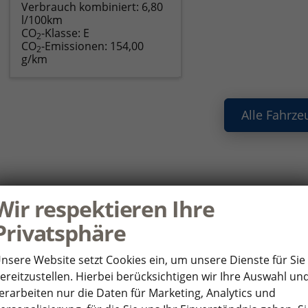
Verbrauch kombiniert:
6,80
l/100km
CO
-Klasse:
E
2
CO
-Emissionen:
154,00
2
g/km
Alle Fahrze
ie haben noch Fragen oder Ihr Wunscha
Wir respektieren Ihre
nden Sie uns Ihre Anfrage über das Formular. Wir setzen uns so 
Privatsphäre
HR WUNSCHFAHRZEUG
P
nsere Website setzt Cookies ein, um unsere Dienste für Sie
ereitzustellen. Hierbei berücksichtigen wir Ihre Auswahl un
*
rsteller
An
erarbeiten nur die Daten für Marketing, Analytics und