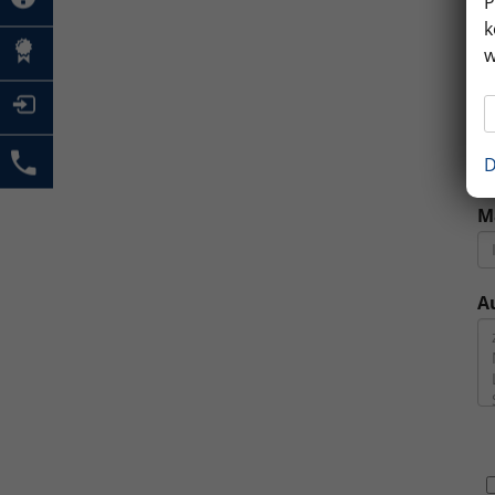
P
k
M
w
E
D
M
A