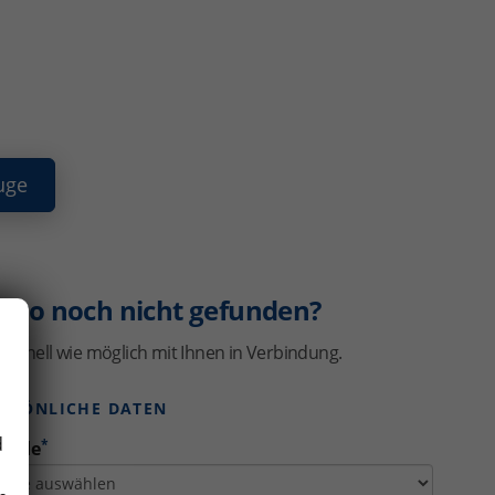
uge
uto noch nicht gefunden?
schnell wie möglich mit Ihnen in Verbindung.
ERSÖNLICHE DATEN
d
*
rede