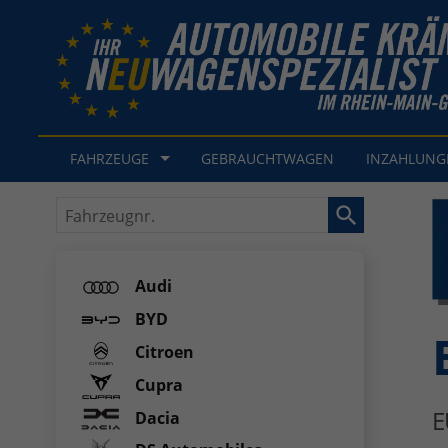
FAHRZEUGE
GEBRAUCHTWAGEN
INZAHLUN
Fahrzeugnr.
Audi
BYD
Citroen
Cupra
E
Dacia