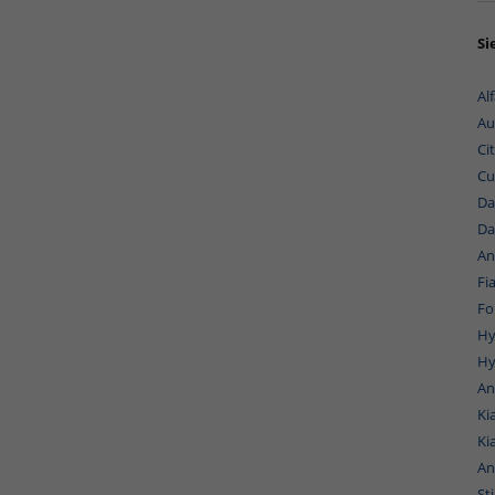
Si
Al
Au
Ci
Cu
Da
Da
An
Fi
Fo
Hy
Hy
An
Ki
Ki
An
St