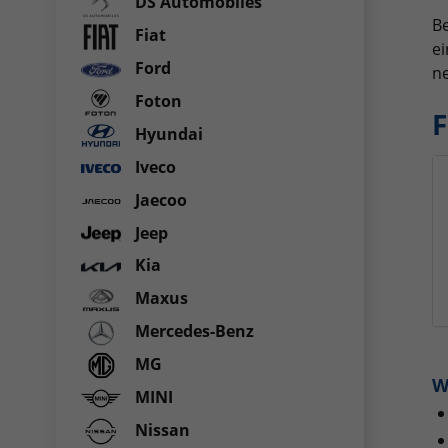
DS Automobiles
Be
Fiat
ei
Ford
ne
Foton
F
Hyundai
Iveco
Jaecoo
Jeep
Kia
Maxus
Mercedes-Benz
MG
W
MINI
Nissan