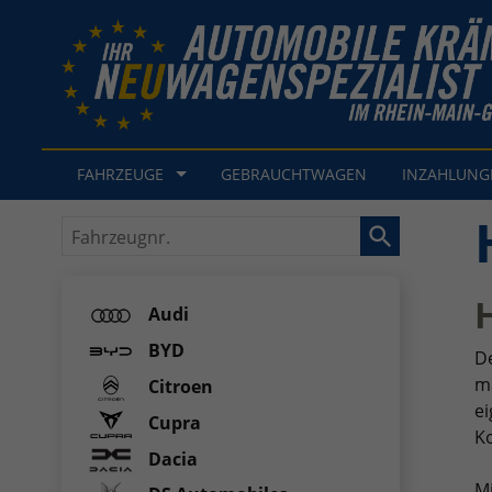
FAHRZEUGE
GEBRAUCHTWAGEN
INZAHLUN
Fahrzeugnr.
Audi
BYD
De
ma
Citroen
ei
Cupra
Ko
Dacia
M