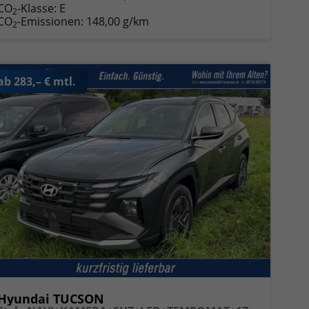
CO
-Klasse:
E
2
CO
-Emissionen:
148,00 g/km
2
ab 283,– € mtl.
Hyundai TUCSON