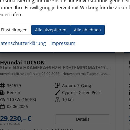
ersonalisierung, für die Sie uns Ihr Einverständnis geben. Si
önnen Ihre Einwilligung jederzeit mit Wirkung für die Zukunf
iderrufen.
Einstellungen
Alle akzeptieren
Alle ablehnen
atenschutzerklärung
Impressum
Hyundai TUCSON
Style NAVI+KAMERA+SHZ+LED+TEMPOMAT+17" ALU+PDC
unverbindliche Lieferzeit:
05.09.2026
Neuwagen mit Tageszulassung
Fahrzeugnr.
361579
Getriebe
Autom. 7-Gang
Kraftstoff
Benzin
Außenfarbe
Cypress Green Pearl
Leistung
110 kW (150 PS)
Kilometerstand
10 km
03.06.2026
29.230,– €
Details
incl. 19% MwSt.