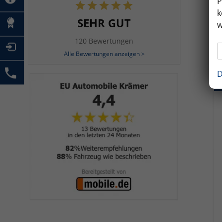
P
k
SEHR GUT
w
120 Bewertungen
Alle Bewertungen anzeigen >
D