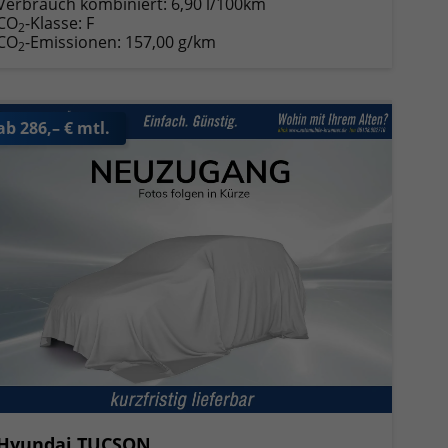
Verbrauch kombiniert:
6,90 l/100km
CO
-Klasse:
F
2
CO
-Emissionen:
157,00 g/km
2
ab 286,– € mtl.
Hyundai TUCSON