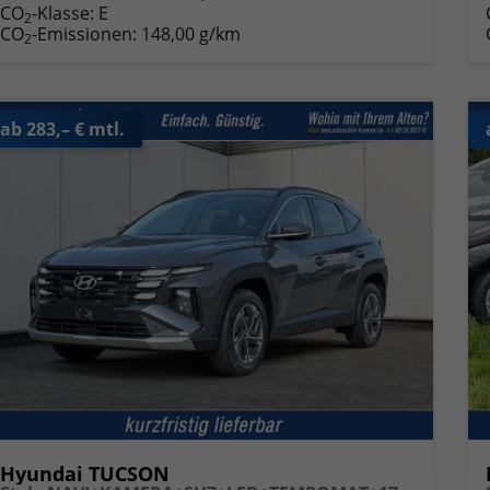
CO
-Klasse:
E
2
CO
-Emissionen:
148,00 g/km
2
ab 283,– € mtl.
Hyundai TUCSON