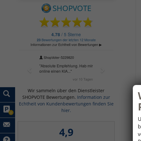
Wir sammeln über den Dienstleister
SHOPVOTE Bewertungen.
Information zur
Echtheit von Kundenbewertungen finden Sie
hier.
0
U
b
4,9
v