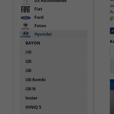
DS Automobiles
od
Fiat
Au
Ford
gü
Foton
A
Hyundai
Kr
BAYON
i10
i20
i30
i30 Kombi
i30 N
Inster
IONIQ 5