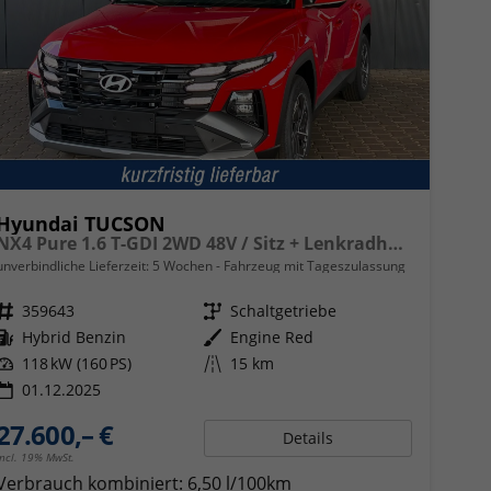
Hyundai TUCSON
NX4 Pure 1.6 T-GDI 2WD 48V / Sitz + Lenkradheiz. LED Tempomat Alu 17"
unverbindliche Lieferzeit:
5 Wochen
Fahrzeug mit Tageszulassung
Fahrzeugnr.
359643
Getriebe
Schaltgetriebe
Kraftstoff
Hybrid Benzin
Außenfarbe
Engine Red
Leistung
118 kW (160 PS)
Kilometerstand
15 km
01.12.2025
27.600,– €
Details
incl. 19% MwSt.
Verbrauch kombiniert:
6,50 l/100km