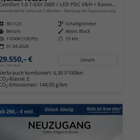
Comfort 1.6 T-GDI 2WD / LED PDC V&H + Kamera Sitz Lenkradheizung Alu 18"
unverbindliche Lieferzeit:
5 Wochen
Fahrzeug mit Tageszulassung
Fahrzeugnr.
361123
Getriebe
Schaltgetriebe
Kraftstoff
Benzin
Außenfarbe
Abyss Black
Leistung
110 kW (150 PS)
Kilometerstand
15 km
01.04.2026
29.550,– €
Details
incl. 19% MwSt.
Verbrauch kombiniert:
6,30 l/100km
CO
-Klasse:
E
2
CO
-Emissionen:
144,00 g/km
2
ab 286,– € mtl.