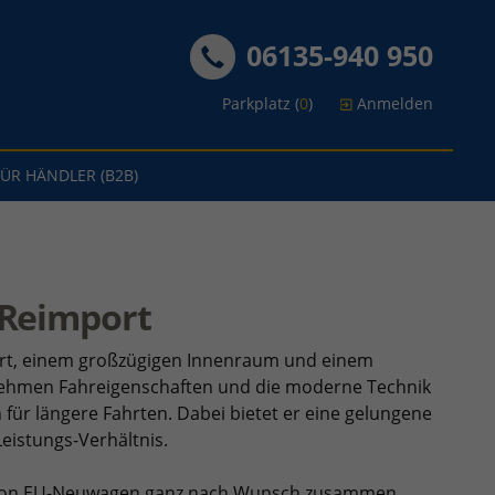
06135-940 950
Parkplatz (
0
)
Anmelden
FÜR HÄNDLER (B2B)
Reimport
ort, einem großzügigen Innenraum und einem
enehmen Fahreigenschaften und die moderne Technik
 für längere Fahrten. Dabei bietet er eine gelungene
eistungs-Verhältnis.
ucson EU-Neuwagen ganz nach Wunsch zusammen