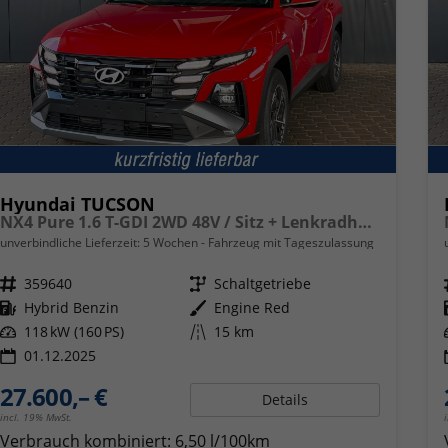
Hyundai TUCSON
NX4 Pure 1.6 T-GDI 2WD 48V / Sitz + Lenkradheiz. LED Tempomat Alu 17"
unverbindliche Lieferzeit:
5 Wochen
Fahrzeug mit Tageszulassung
Fahrzeugnr.
359640
Getriebe
Schaltgetriebe
Kraftstoff
Hybrid Benzin
Außenfarbe
Engine Red
Leistung
118 kW (160 PS)
Kilometerstand
15 km
01.12.2025
27.600,– €
Details
incl. 19% MwSt.
Verbrauch kombiniert:
6,50 l/100km