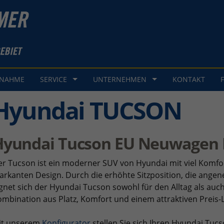
GNAHME
SERVICE
UNTERNEHMEN
KONTAKT
Hyundai TUCSON
Hyundai Tucson EU Neuwagen 
r Tucson ist ein moderner SUV von Hyundai mit viel Komf
rkanten Design. Durch die erhöhte Sitzposition, die ang
gnet sich der Hyundai Tucson sowohl für den Alltag als auch
mbination aus Platz, Komfort und einem attraktiven Preis-L
it unserem
Konfigurator
stellen Sie sich Ihren Hyundai T