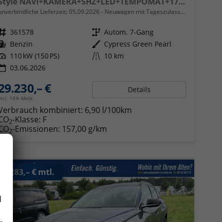
Style NAVI+KAMERA+SHZ+LED+TEMPOMAT+17" ALU+PDC
unverbindliche Lieferzeit:
05.09.2026
Neuwagen mit Tageszulassung
Fahrzeugnr.
361578
Getriebe
Autom. 7-Gang
Kraftstoff
Benzin
Außenfarbe
Cypress Green Pearl
Leistung
110 kW (150 PS)
Kilometerstand
10 km
03.06.2026
29.230,– €
Details
incl. 19% MwSt.
Verbrauch kombiniert:
6,90 l/100km
CO
-Klasse:
F
2
CO
-Emissionen:
157,00 g/km
2
ab 283,– € mtl.
d