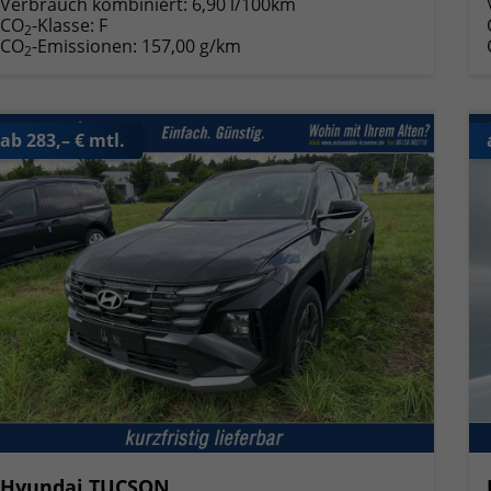
Verbrauch kombiniert:
6,90 l/100km
CO
-Klasse:
F
2
CO
-Emissionen:
157,00 g/km
2
ab 283,– € mtl.
Hyundai TUCSON