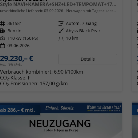
Style NAVI+KAMERA+SHZ+LED+TEMPOMAT+17" ALU+PDC
unverbindliche Lieferzeit:
05.09.2026
Neuwagen mit Tageszulassung
Fahrzeugnr.
361581
Getriebe
Autom. 7-Gang
Kraftstoff
Benzin
Außenfarbe
Abyss Black Pearl
Leistung
110 kW (150 PS)
Kilometerstand
10 km
03.06.2026
29.230,– €
Details
incl. 19% MwSt.
Verbrauch kombiniert:
6,90 l/100km
CO
-Klasse:
F
2
CO
-Emissionen:
157,00 g/km
2
ab 286,– € mtl.