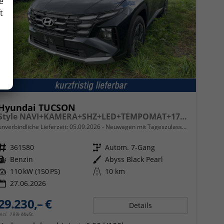
e
t
Hyundai TUCSON
Style NAVI+KAMERA+SHZ+LED+TEMPOMAT+17" ALU+PDC
unverbindliche Lieferzeit:
05.09.2026
Neuwagen mit Tageszulassung
Fahrzeugnr.
361580
Getriebe
Autom. 7-Gang
Kraftstoff
Benzin
Außenfarbe
Abyss Black Pearl
Leistung
110 kW (150 PS)
Kilometerstand
10 km
27.06.2026
29.230,– €
Details
incl. 19% MwSt.