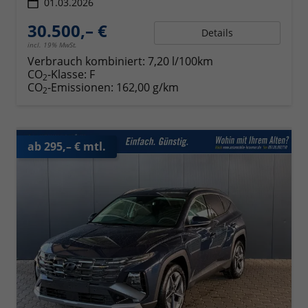
01.03.2026
30.500,– €
Details
incl. 19% MwSt.
Verbrauch kombiniert:
7,20 l/100km
CO
-Klasse:
F
2
CO
-Emissionen:
162,00 g/km
2
ab 295,– € mtl.