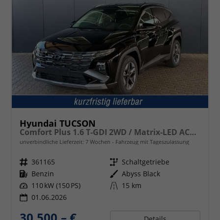
Hyundai TUCSON
Comfort Plus 1.6 T-GDI 2WD / Matrix-LED ACC Shz vo+hi + Lenkradheizung Elek. Heck Alu 18"
unverbindliche Lieferzeit:
7 Wochen
Fahrzeug mit Tageszulassung
Fahrzeugnr.
361165
Getriebe
Schaltgetriebe
Kraftstoff
Benzin
Außenfarbe
Abyss Black
Leistung
110 kW (150 PS)
Kilometerstand
15 km
01.06.2026
30.500,– €
Details