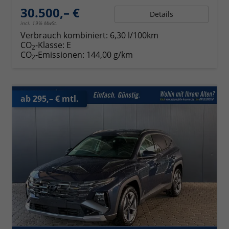
30.500,– €
Details
incl. 19% MwSt.
Verbrauch kombiniert:
6,30 l/100km
CO
-Klasse:
E
2
CO
-Emissionen:
144,00 g/km
2
ab 295,– € mtl.