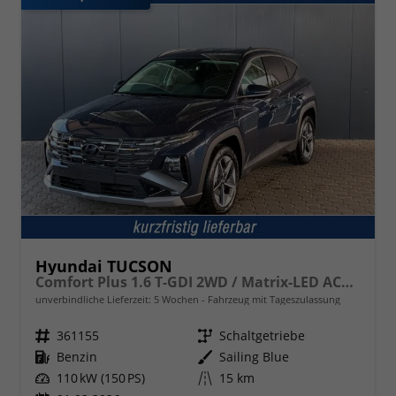
Hyundai TUCSON
Comfort Plus 1.6 T-GDI 2WD / Matrix-LED ACC Shz vo+hi + Lenkradheizung Elek. Heck Alu 18"
unverbindliche Lieferzeit:
5 Wochen
Fahrzeug mit Tageszulassung
Fahrzeugnr.
361155
Getriebe
Schaltgetriebe
Kraftstoff
Benzin
Außenfarbe
Sailing Blue
Leistung
110 kW (150 PS)
Kilometerstand
15 km