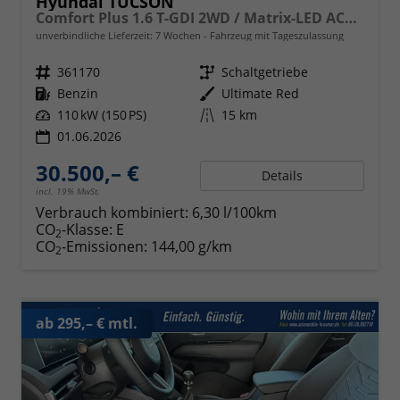
Hyundai TUCSON
Comfort Plus 1.6 T-GDI 2WD / Matrix-LED ACC Shz vo+hi + Lenkradheizung Elek. Heck Alu 18"
unverbindliche Lieferzeit:
7 Wochen
Fahrzeug mit Tageszulassung
Fahrzeugnr.
361170
Getriebe
Schaltgetriebe
Kraftstoff
Benzin
Außenfarbe
Ultimate Red
Leistung
110 kW (150 PS)
Kilometerstand
15 km
01.06.2026
30.500,– €
Details
incl. 19% MwSt.
Verbrauch kombiniert:
6,30 l/100km
CO
-Klasse:
E
2
CO
-Emissionen:
144,00 g/km
2
ab 295,– € mtl.