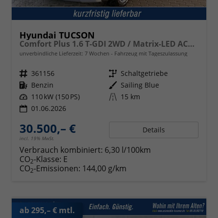
Hyundai TUCSON
Comfort Plus 1.6 T-GDI 2WD / Matrix-LED ACC Shz vo+hi + Lenkradheizung Elek. Heck Alu 18"
unverbindliche Lieferzeit:
7 Wochen
Fahrzeug mit Tageszulassung
Fahrzeugnr.
361156
Getriebe
Schaltgetriebe
Kraftstoff
Benzin
Außenfarbe
Sailing Blue
Leistung
110 kW (150 PS)
Kilometerstand
15 km
01.06.2026
30.500,– €
Details
incl. 19% MwSt.
Verbrauch kombiniert:
6,30 l/100km
CO
-Klasse:
E
2
CO
-Emissionen:
144,00 g/km
2
ab 295,– € mtl.