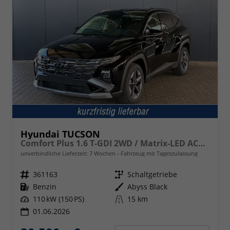
Hyundai TUCSON
Comfort Plus 1.6 T-GDI 2WD / Matrix-LED ACC Shz vo+hi + Lenkradheizung Elek. Heck Alu 18"
unverbindliche Lieferzeit:
7 Wochen
Fahrzeug mit Tageszulassung
Fahrzeugnr.
361163
Getriebe
Schaltgetriebe
Kraftstoff
Benzin
Außenfarbe
Abyss Black
Leistung
110 kW (150 PS)
Kilometerstand
15 km
01.06.2026