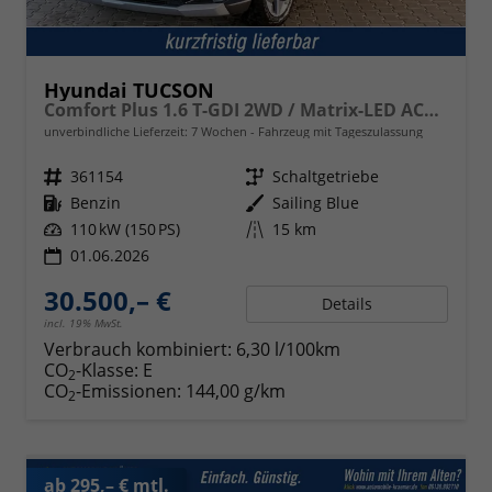
Hyundai TUCSON
Comfort Plus 1.6 T-GDI 2WD / Matrix-LED ACC Shz vo+hi + Lenkradheizung Elek. Heck Alu 18"
unverbindliche Lieferzeit:
7 Wochen
Fahrzeug mit Tageszulassung
Fahrzeugnr.
361154
Getriebe
Schaltgetriebe
Kraftstoff
Benzin
Außenfarbe
Sailing Blue
Leistung
110 kW (150 PS)
Kilometerstand
15 km
01.06.2026
30.500,– €
Details
incl. 19% MwSt.
Verbrauch kombiniert:
6,30 l/100km
CO
-Klasse:
E
2
CO
-Emissionen:
144,00 g/km
2
ab 295,– € mtl.