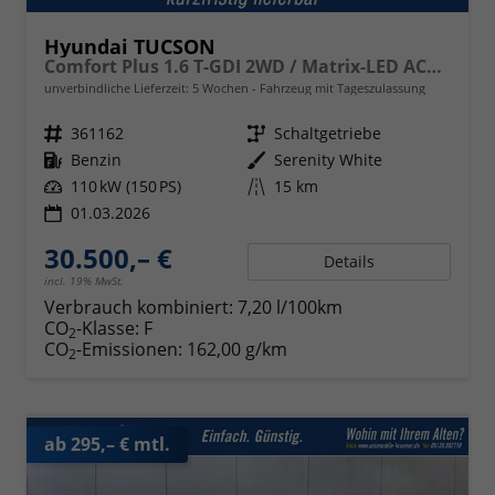
Hyundai TUCSON
Comfort Plus 1.6 T-GDI 2WD / Matrix-LED ACC Shz vo+hi + Lenkradheizung Elek. Heck Alu 18"
unverbindliche Lieferzeit:
5 Wochen
Fahrzeug mit Tageszulassung
Fahrzeugnr.
361162
Getriebe
Schaltgetriebe
Kraftstoff
Benzin
Außenfarbe
Serenity White
Leistung
110 kW (150 PS)
Kilometerstand
15 km
01.03.2026
30.500,– €
Details
incl. 19% MwSt.
Verbrauch kombiniert:
7,20 l/100km
CO
-Klasse:
F
2
CO
-Emissionen:
162,00 g/km
2
ab 295,– € mtl.