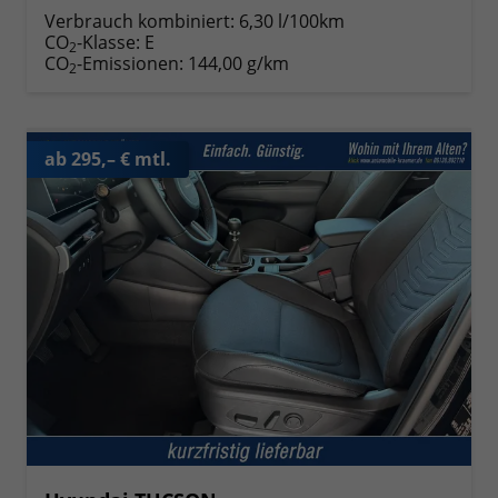
Verbrauch kombiniert:
6,30 l/100km
CO
-Klasse:
E
2
CO
-Emissionen:
144,00 g/km
2
ab 295,– € mtl.