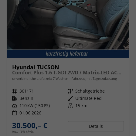
Hyundai TUCSON
Comfort Plus 1.6 T-GDI 2WD / Matrix-LED ACC Shz vo+hi + Lenkradheizung Elek. Heck Alu 18"
unverbindliche Lieferzeit:
7 Wochen
Fahrzeug mit Tageszulassung
Fahrzeugnr.
361171
Getriebe
Schaltgetriebe
Kraftstoff
Benzin
Außenfarbe
Ultimate Red
Leistung
110 kW (150 PS)
Kilometerstand
15 km
01.06.2026
30.500,– €
Details
incl. 19% MwSt.