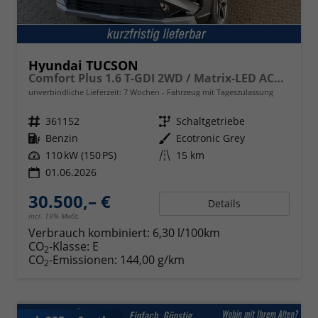
Hyundai TUCSON
Comfort Plus 1.6 T-GDI 2WD / Matrix-LED ACC Shz vo+hi + Lenkradheizung Elek. Heck Alu 18"
unverbindliche Lieferzeit:
7 Wochen
Fahrzeug mit Tageszulassung
Fahrzeugnr.
361152
Getriebe
Schaltgetriebe
Kraftstoff
Benzin
Außenfarbe
Ecotronic Grey
Leistung
110 kW (150 PS)
Kilometerstand
15 km
01.06.2026
30.500,– €
Details
incl. 19% MwSt.
Verbrauch kombiniert:
6,30 l/100km
CO
-Klasse:
E
2
CO
-Emissionen:
144,00 g/km
2