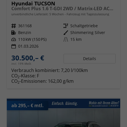
Hyundai TUCSON
Comfort Plus 1.6 T-GDI 2WD / Matrix-LED ACC Shz vo+hi + Lenkradheizung Elek. Heck Alu 18"
unverbindliche Lieferzeit:
5 Wochen
Fahrzeug mit Tageszulassung
Fahrzeugnr.
361168
Getriebe
Schaltgetriebe
Kraftstoff
Benzin
Außenfarbe
Shimmering Silver
Leistung
110 kW (150 PS)
Kilometerstand
15 km
01.03.2026
30.500,– €
Details
incl. 19% MwSt.
Verbrauch kombiniert:
7,20 l/100km
CO
-Klasse:
F
2
CO
-Emissionen:
162,00 g/km
2
ab 295,– € mtl.