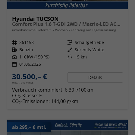
Hyundai TUCSON
Comfort Plus 1.6 T-GDI 2WD / Matrix-LED ACC Shz vo+hi + Lenkradheizung Elek. Heck Alu 18"
unverbindliche Lieferzeit:
7 Wochen
Fahrzeug mit Tageszulassung
Fahrzeugnr.
361158
Getriebe
Schaltgetriebe
Kraftstoff
Benzin
Außenfarbe
Serenity White
Leistung
110 kW (150 PS)
Kilometerstand
15 km
01.06.2026
30.500,– €
Details
incl. 19% MwSt.
Verbrauch kombiniert:
6,30 l/100km
CO
-Klasse:
E
2
CO
-Emissionen:
144,00 g/km
2
ab 295,– € mtl.