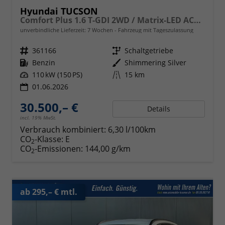
Hyundai TUCSON
Comfort Plus 1.6 T-GDI 2WD / Matrix-LED ACC Shz vo+hi + Lenkradheizung Elek. Heck Alu 18"
unverbindliche Lieferzeit:
7 Wochen
Fahrzeug mit Tageszulassung
Fahrzeugnr.
361166
Getriebe
Schaltgetriebe
Kraftstoff
Benzin
Außenfarbe
Shimmering Silver
Leistung
110 kW (150 PS)
Kilometerstand
15 km
01.06.2026
30.500,– €
Details
incl. 19% MwSt.
Verbrauch kombiniert:
6,30 l/100km
CO
-Klasse:
E
2
CO
-Emissionen:
144,00 g/km
2
ab 295,– € mtl.