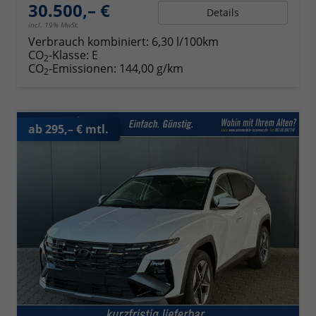
30.500,– €
Details
incl. 19% MwSt.
Verbrauch kombiniert:
6,30 l/100km
CO
-Klasse:
E
2
CO
-Emissionen:
144,00 g/km
2
ab 295,– € mtl.