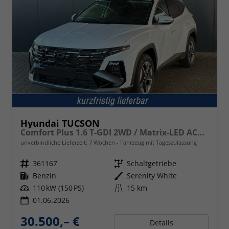
Hyundai TUCSON
Comfort Plus 1.6 T-GDI 2WD / Matrix-LED ACC Shz vo+hi + Lenkradheizung Elek. Heck Alu 18"
unverbindliche Lieferzeit:
7 Wochen
Fahrzeug mit Tageszulassung
Fahrzeugnr.
361167
Getriebe
Schaltgetriebe
Kraftstoff
Benzin
Außenfarbe
Serenity White
Leistung
110 kW (150 PS)
Kilometerstand
15 km
01.06.2026
30.500,– €
Details