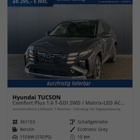
ab 295,– € mtl.
Hyundai TUCSON
Comfort Plus 1.6 T-GDI 2WD / Matrix-LED ACC Shz vo+hi + Lenkradheizung Elek. Heck Alu 18"
unverbindliche Lieferzeit:
7 Wochen
Fahrzeug mit Tageszulassung
Fahrzeugnr.
361153
Getriebe
Schaltgetriebe
Kraftstoff
Benzin
Außenfarbe
Ecotronic Grey
Leistung
110 kW (150 PS)
Kilometerstand
15 km