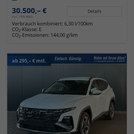
30.500,– €
Details
incl. 19% MwSt.
Verbrauch kombiniert:
6,30 l/100km
CO
-Klasse:
E
2
CO
-Emissionen:
144,00 g/km
2
ab 295,– € mtl.