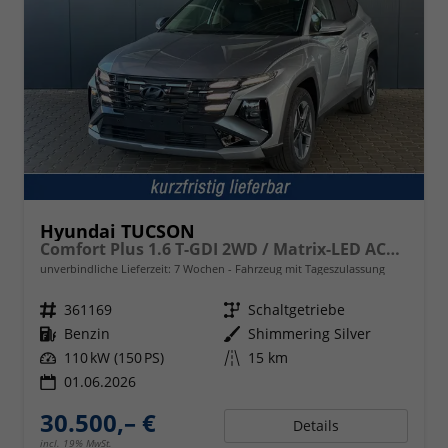
Hyundai TUCSON
Comfort Plus 1.6 T-GDI 2WD / Matrix-LED ACC Shz vo+hi + Lenkradheizung Elek. Heck Alu 18"
unverbindliche Lieferzeit:
7 Wochen
Fahrzeug mit Tageszulassung
Fahrzeugnr.
361169
Getriebe
Schaltgetriebe
Kraftstoff
Benzin
Außenfarbe
Shimmering Silver
Leistung
110 kW (150 PS)
Kilometerstand
15 km
01.06.2026
30.500,– €
Details
incl. 19% MwSt.