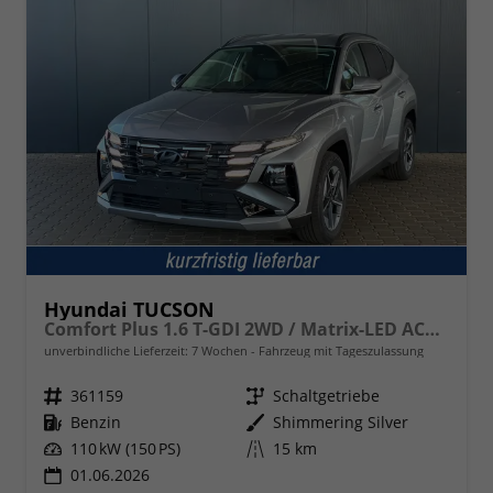
Hyundai TUCSON
Comfort Plus 1.6 T-GDI 2WD / Matrix-LED ACC Shz vo+hi + Lenkradheizung Elek. Heck Alu 18"
unverbindliche Lieferzeit:
7 Wochen
Fahrzeug mit Tageszulassung
Fahrzeugnr.
361159
Getriebe
Schaltgetriebe
Kraftstoff
Benzin
Außenfarbe
Shimmering Silver
Leistung
110 kW (150 PS)
Kilometerstand
15 km
01.06.2026