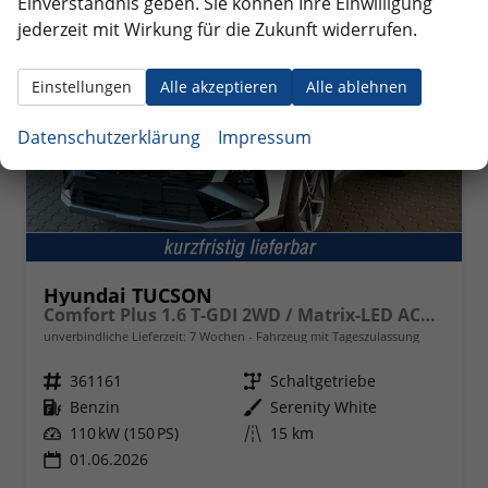
Einverständnis geben. Sie können Ihre Einwilligung
jederzeit mit Wirkung für die Zukunft widerrufen.
Einstellungen
Alle akzeptieren
Alle ablehnen
Datenschutzerklärung
Impressum
Hyundai TUCSON
Comfort Plus 1.6 T-GDI 2WD / Matrix-LED ACC Shz vo+hi + Lenkradheizung Elek. Heck Alu 18"
unverbindliche Lieferzeit:
7 Wochen
Fahrzeug mit Tageszulassung
Fahrzeugnr.
361161
Getriebe
Schaltgetriebe
Kraftstoff
Benzin
Außenfarbe
Serenity White
Leistung
110 kW (150 PS)
Kilometerstand
15 km
01.06.2026