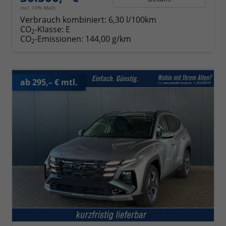
incl. 19% MwSt.
Verbrauch kombiniert:
6,30 l/100km
CO
-Klasse:
E
2
CO
-Emissionen:
144,00 g/km
2
ab 295,– € mtl.