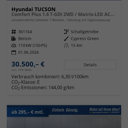
Hyundai TUCSON
Comfort Plus 1.6 T-GDI 2WD / Matrix-LED ACC Shz vo+hi + Lenkradheizung Elek. Heck Alu 18"
unverbindliche Lieferzeit:
7 Wochen
Fahrzeug mit Tageszulassung
Fahrzeugnr.
361164
Getriebe
Schaltgetriebe
Kraftstoff
Benzin
Außenfarbe
Cypress Green
Leistung
110 kW (150 PS)
Kilometerstand
15 km
01.06.2026
30.500,– €
Details
incl. 19% MwSt.
Verbrauch kombiniert:
6,30 l/100km
CO
-Klasse:
E
2
CO
-Emissionen:
144,00 g/km
2
ab 295,– € mtl.