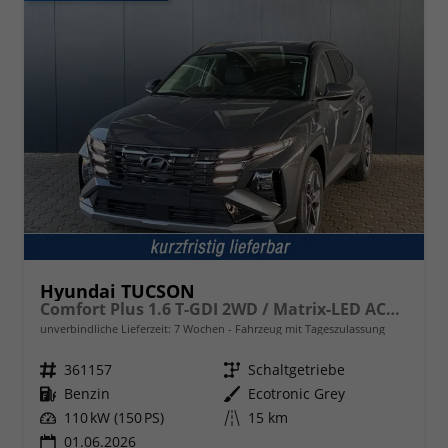
Hyundai TUCSON
Comfort Plus 1.6 T-GDI 2WD / Matrix-LED ACC Shz vo+hi + Lenkradheizung Elek. Heck Alu 18"
unverbindliche Lieferzeit:
7 Wochen
Fahrzeug mit Tageszulassung
Fahrzeugnr.
361157
Getriebe
Schaltgetriebe
Kraftstoff
Benzin
Außenfarbe
Ecotronic Grey
Leistung
110 kW (150 PS)
Kilometerstand
15 km
01.06.2026