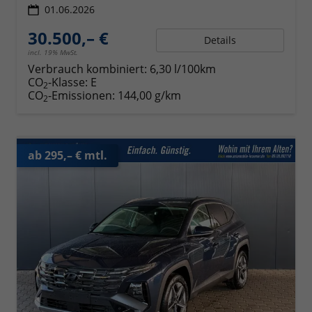
01.06.2026
30.500,– €
Details
incl. 19% MwSt.
Verbrauch kombiniert:
6,30 l/100km
CO
-Klasse:
E
2
CO
-Emissionen:
144,00 g/km
2
ab 295,– € mtl.