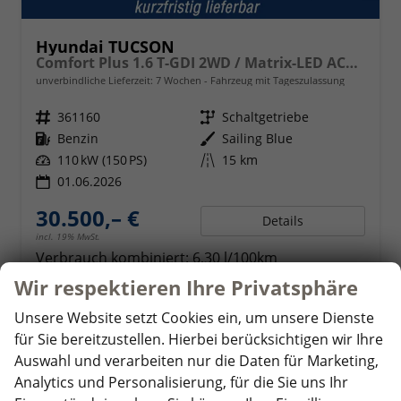
Hyundai TUCSON
Comfort Plus 1.6 T-GDI 2WD / Matrix-LED ACC Shz vo+hi + Lenkradheizung Elek. Heck Alu 18"
unverbindliche Lieferzeit:
7 Wochen
Fahrzeug mit Tageszulassung
Fahrzeugnr.
361160
Getriebe
Schaltgetriebe
Kraftstoff
Benzin
Außenfarbe
Sailing Blue
Leistung
110 kW (150 PS)
Kilometerstand
15 km
01.06.2026
30.500,– €
Details
incl. 19% MwSt.
Verbrauch kombiniert:
6,30 l/100km
CO
-Klasse:
E
2
Wir respektieren Ihre Privatsphäre
CO
-Emissionen:
144,00 g/km
2
Unsere Website setzt Cookies ein, um unsere Dienste
für Sie bereitzustellen. Hierbei berücksichtigen wir Ihre
Auswahl und verarbeiten nur die Daten für Marketing,
ab 295,– € mtl.
Analytics und Personalisierung, für die Sie uns Ihr