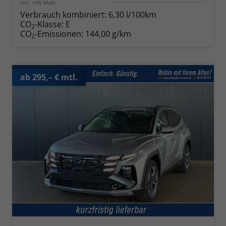
incl. 19% MwSt.
Verbrauch kombiniert:
6,30 l/100km
CO
-Klasse:
E
2
CO
-Emissionen:
144,00 g/km
2
ab 295,– € mtl.