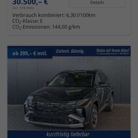
30.500,– €
Details
incl. 19% MwSt.
Verbrauch kombiniert:
6,30 l/100km
CO
-Klasse:
E
2
CO
-Emissionen:
144,00 g/km
2
ab 295,– € mtl.