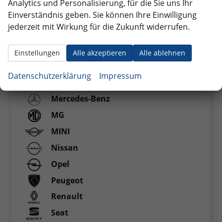
TUCSON
Analytics und Personalisierung, für die Sie uns Ihr
Einverständnis geben. Sie können Ihre Einwilligung
Iveco
jederzeit mit Wirkung für die Zukunft widerrufen.
Jaecoo
Jeep
Einstellungen
Alle akzeptieren
Alle ablehnen
Kia
Datenschutzerklärung
Impressum
Maxus
Mercedes-Benz
MG
MINI
Nissan
Opel
Peugeot
Renault
Seat