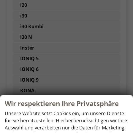
i20
i30
i30 Kombi
i30 N
Inster
IONIQ 5
IONIQ 6
IONIQ 9
KONA
KONA Elektro
Wir respektieren Ihre Privatsphäre
SANTA FE
Unsere Website setzt Cookies ein, um unsere Dienste
für Sie bereitzustellen. Hierbei berücksichtigen wir Ihre
Staria
Auswahl und verarbeiten nur die Daten für Marketing,