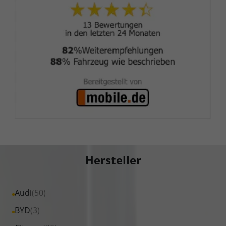
Hersteller
Alle
Audi
(50)
Fahrzeuge
Alle
BYD
(3)
von
Fahrzeuge