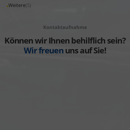
von
Fahrzeuge
Alle
Weitere
(5)
anzeigen
Volkswagen
von
Fahrzeuge
anzeigen
Volvo
von
anzeigen
Kontaktaufnahme
Weitere
anzeigen
Können wir Ihnen behilflich sein?
Wir freuen
uns auf Sie!