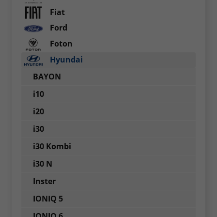
Fiat
Ford
Foton
Hyundai
BAYON
i10
i20
i30
i30 Kombi
i30 N
Inster
IONIQ 5
IONIQ 6