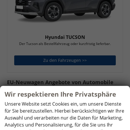
Hyundai TUCSON
Der Tucson als Bestellfahrzeug oder kurzfristig lieferbar.
Zu den Fahrzeugen >>
Hyundai TUCSON
EU-Neuwagen Angebote von Automobile
Krämer
Wir respektieren Ihre Privatsphäre
Wir bieten Ihnen kurzfristig verfügbare Reimporte
Unsere Website setzt Cookies ein, um unsere Dienste
des Herstellers Hyundai zu attraktiven Preisen an.
für Sie bereitzustellen. Hierbei berücksichtigen wir Ihre
Auswahl und verarbeiten nur die Daten für Marketing,
Unser Verkaufsteam steht Ihnen bei Fragen zu Ihrem
Analytics und Personalisierung, für die Sie uns Ihr
Hyundai Reimport Neuwagenkauf gerne zur