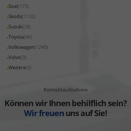
von
Fahrzeuge
Alle
Seat
(173)
anzeigen
Peugeot
von
Fahrzeuge
Alle
Skoda
(1132)
anzeigen
Renault
von
Fahrzeuge
Alle
Suzuki
(28)
anzeigen
Seat
von
Fahrzeuge
Alle
Toyota
(46)
anzeigen
Skoda
von
Fahrzeuge
Alle
Volkswagen
(1240)
anzeigen
Suzuki
von
Fahrzeuge
Alle
Volvo
(3)
anzeigen
Toyota
von
Fahrzeuge
Alle
Weitere
(5)
anzeigen
Volkswagen
von
Fahrzeuge
anzeigen
Volvo
von
anzeigen
Kontaktaufnahme
Weitere
anzeigen
Können wir Ihnen behilflich sein?
Wir freuen
uns auf Sie!