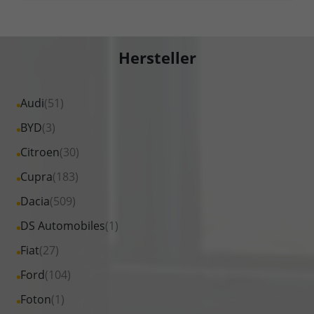
Hersteller
Alle
Audi
(51)
Fahrzeuge
Alle
BYD
(3)
von
Fahrzeuge
Alle
Citroen
(30)
Audi
von
Fahrzeuge
Alle
Cupra
(183)
anzeigen
BYD
von
Fahrzeuge
Alle
Dacia
(509)
anzeigen
Citroen
von
Fahrzeuge
Alle
DS Automobiles
(1)
anzeigen
Cupra
von
Fahrzeuge
Alle
Fiat
(27)
anzeigen
Dacia
von
Fahrzeuge
Alle
Ford
(104)
anzeigen
DS
von
Fahrzeuge
Alle
Foton
(1)
Automobiles
Fiat
von