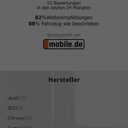
Hersteller
Alle
Audi
(51)
Fahrzeuge
Alle
BYD
(3)
von
Fahrzeuge
Alle
Citroen
(31)
Audi
von
Fahrzeuge