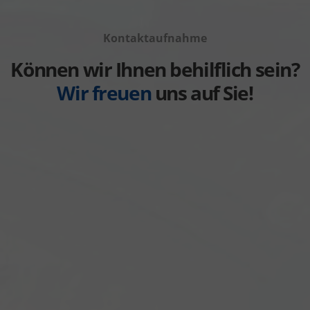
Fahrzeuge
anzeigen
Volvo
von
anzeigen
Kontaktaufnahme
Weitere
anzeigen
Können wir Ihnen behilflich sein?
Wir freuen
uns auf Sie!