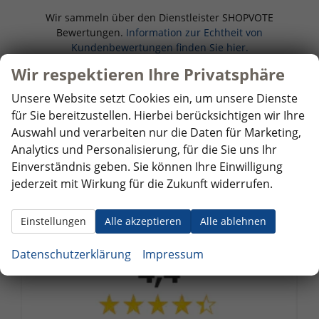
Wir sammeln über den Dienstleister SHOPVOTE
Bewertungen.
Information zur Echtheit von
Kundenbewertungen finden Sie hier.
Wir respektieren Ihre Privatsphäre
4,9
Unsere Website setzt Cookies ein, um unsere Dienste
für Sie bereitzustellen. Hierbei berücksichtigen wir Ihre
Auswahl und verarbeiten nur die Daten für Marketing,
SEHR GUT
Analytics und Personalisierung, für die Sie uns Ihr
Einverständnis geben. Sie können Ihre Einwilligung
120 Bewertungen
jederzeit mit Wirkung für die Zukunft widerrufen.
Alle Bewertungen anzeigen >
Einstellungen
Alle akzeptieren
Alle ablehnen
Datenschutzerklärung
Impressum