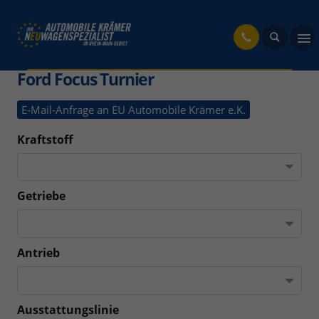
fahrzeug
Ford Focus Turnier
E-Mail-Anfrage an EU Automobile Krämer e.K.
Kraftstoff
Getriebe
Antrieb
Ausstattungslinie