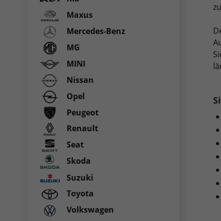
z
Maxus
De
Mercedes-Benz
Au
MG
Si
MINI
lä
Nissan
Opel
S
Peugeot
Renault
Seat
Skoda
Suzuki
Toyota
Volkswagen