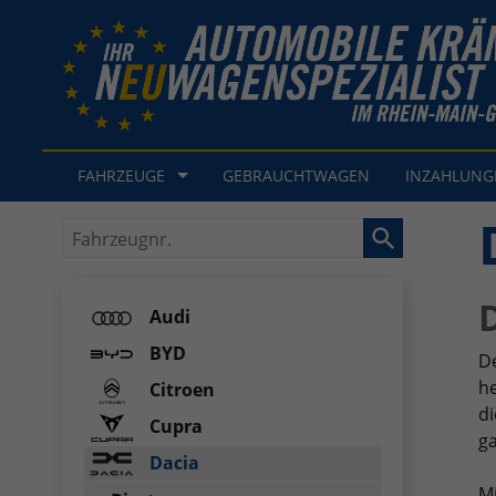
FAHRZEUGE
GEBRAUCHTWAGEN
INZAHLUN
Fahrzeugnr.
Audi
BYD
De
he
Citroen
di
Cupra
ga
Dacia
M