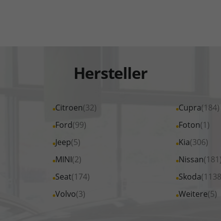
Hersteller
Alle
Citroen
(32)
Alle
Cupra
(184)
Fahrzeuge
Fahrzeuge
Alle
Ford
(99)
Alle
Foton
(1)
von
von
Fahrzeuge
Fahrzeuge
Alle
Jeep
(5)
Alle
Kia
(306)
Citroen
Cupra
von
von
Fahrzeuge
Fahrzeuge
Alle
MINI
(2)
Alle
Nissan
(181
anzeigen
anzeigen
Ford
Foton
von
von
Fahrzeuge
Fahrzeuge
Alle
Seat
(174)
Alle
Skoda
(1138
anzeigen
anzeigen
Jeep
Kia
von
von
Fahrzeuge
Fahrzeuge
Alle
Volvo
(3)
Alle
Weitere
(5)
anzeigen
anzeigen
MINI
Nissan
von
von
Fahrzeuge
Fahrzeuge
anzeigen
anzeigen
Seat
Skoda
von
von