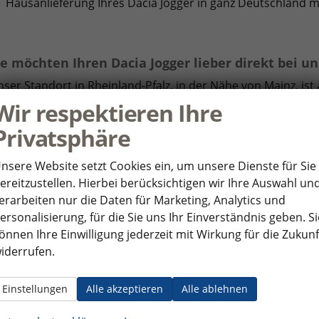
Hausanlieferung Ihres Dacia Jogger in ganz Deutschland m
ie möchten Ihren Dacia Jogger lieber direkt bei u
ser Standort in Rheinland-Pfalz, in der Nähe von Mainz, i
reichbar. Auch aus Frankfurt, Wiesbaden, Darmstadt, Mann
Wir respektieren Ihre
nden zu uns. Wenn Sie mit dem Zug anreisen, erreichen Si
Privatsphäre
hnhof nur wenige Minuten entfernt befindet.
nsere Website setzt Cookies ein, um unsere Dienste für Sie
lbstverständlich können Sie Ihr Fahrzeug bei uns abholen o
ereitzustellen. Hierbei berücksichtigen wir Ihre Auswahl un
ssen. Auf Wunsch nehmen wir auch Ihr aktuelles Fahrzeug i
erarbeiten nur die Daten für Marketing, Analytics und
ersönliches
Angebot
.
ersonalisierung, für die Sie uns Ihr Einverständnis geben. Si
önnen Ihre Einwilligung jederzeit mit Wirkung für die Zukunf
iderrufen.
Einstellungen
Alle akzeptieren
Alle ablehnen