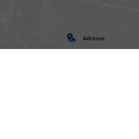
Adresse
Am Kümmerling 7
55294 Bodenheim
Ihre Anfahrt