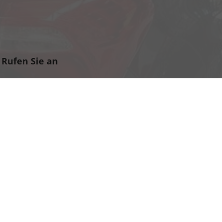
Rufen Sie an
06135-940 950
verkauf@eu-auto.info