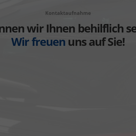
anzeigen
anzeigen
Volvo
Weitere
Kontaktaufnahme
anzeigen
anzeigen
nen wir Ihnen behilflich s
Wir freuen
uns auf Sie!