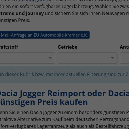
hlen ein sofort verfügbares Lagerfahrzeug. Wählen Sie zwi
xtreme und Journey
und sichern Sie sich Ihren Neuwagen 
nstigen Preis.
-Mail-Anfrage an EU Automobile Krämer e.K.
aftstoff
Getriebe
Ant
In dieser Rubrik bzw. mit Ihrer aktuellen Filterung sind zur 
acia Jogger Reimport oder Dac
ünstigen Preis kaufen
nn Sie einen Dacia Jogger zu einem besonders günstigen P
traktive Alternative zum Kauf beim deutschen Vertragshändl
fort verfügbares Lagerfahrzeug als auch als Bestellfahrze