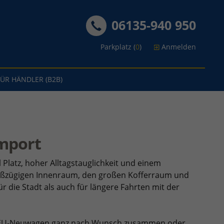
06135-940 950
Parkplatz (
0
)
Anmelden
FÜR HÄNDLER (B2B)
mport
l Platz, hoher Alltagstauglichkeit und einem
roßzügigen Innenraum, den großen Kofferraum und
ür die Stadt als auch für längere Fahrten mit der
ger EU-Neuwagen ganz nach Wunsch zusammen oder