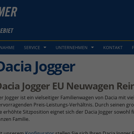
GNAHME
SERVICE
UNTERNEHMEN
KONTAKT
Dacia Jogger
Dacia Jogger EU Neuwagen Rei
r Jogger ist ein vielseitiger Familienwagen von Dacia mit vie
rvorragenden Preis-Leistungs-Verhältnis. Durch seinen g
e erhöhte Sitzposition eignet sich der Dacia Jogger sowohl f
nzen Familie.
it unserem
Konfigurator
stellen Sie sich Ihren Dacia Jog