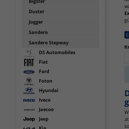
Bigster
wä
Duster
E
gü
Jogger
Sandero
E
Sandero Stepway
Kr
DS Automobiles
Fiat
Ford
Foton
Hyundai
D
g
Iveco
Jaecoo
We
Jeep
at
so
Kia