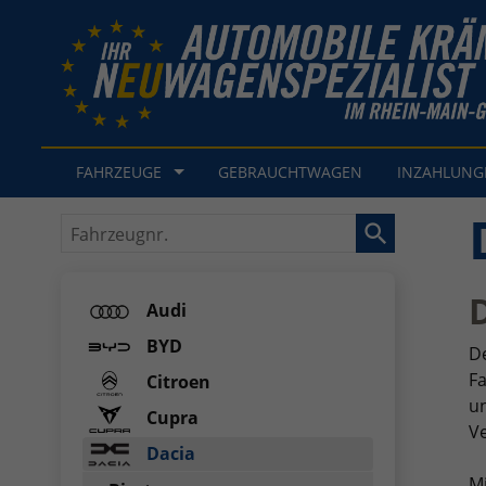
FAHRZEUGE
GEBRAUCHTWAGEN
INZAHLUN
Fahrzeugnr.
Audi
BYD
De
Fa
Citroen
un
Cupra
Ve
Dacia
M