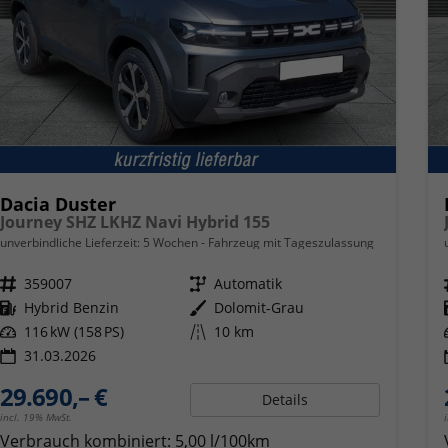
Dacia Duster
Journey SHZ LKHZ Navi Hybrid 155
unverbindliche Lieferzeit:
5 Wochen
Fahrzeug mit Tageszulassung
Fahrzeugnr.
359007
Getriebe
Automatik
Kraftstoff
Hybrid Benzin
Außenfarbe
Dolomit-Grau
Leistung
116 kW (158 PS)
Kilometerstand
10 km
31.03.2026
29.690,– €
Details
incl. 19% MwSt.
Verbrauch kombiniert:
5,00 l/100km