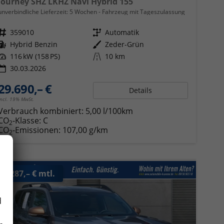
Journey SHZ LKHZ Navi Hybrid 155
unverbindliche Lieferzeit:
5 Wochen
Fahrzeug mit Tageszulassung
Fahrzeugnr.
359010
Getriebe
Automatik
Kraftstoff
Hybrid Benzin
Außenfarbe
Zeder-Grün
Leistung
116 kW (158 PS)
Kilometerstand
10 km
30.03.2026
29.690,– €
Details
incl. 19% MwSt.
Verbrauch kombiniert:
5,00 l/100km
CO
-Klasse:
C
2
CO
-Emissionen:
107,00 g/km
2
ab 287,– € mtl.
d