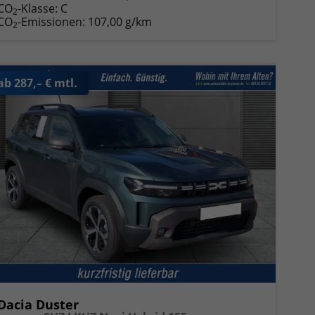
CO
-Klasse:
C
2
CO
-Emissionen:
107,00 g/km
2
ab 287,– € mtl.
Dacia Duster