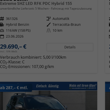
Extreme SHZ LED RFK PDC Hybrid 155
unverbindliche Lieferzeit:
5 Wochen
Fahrzeug mit Tageszulassung
Fahrzeugnr.
361326
Getriebe
Automatik
Kraftstoff
Hybrid Benzin
Außenfarbe
Terracotta-Braun
Leistung
116 kW (158 PS)
Kilometerstand
10 km
23.06.2026
29.690,– €
Details
incl. 19% MwSt.
Verbrauch kombiniert:
5,00 l/100km
CO
-Klasse:
C
2
CO
-Emissionen:
107,00 g/km
2
ab 287,– € mtl.