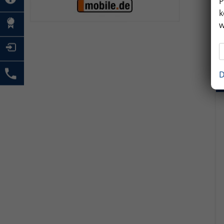
P
k
w
D