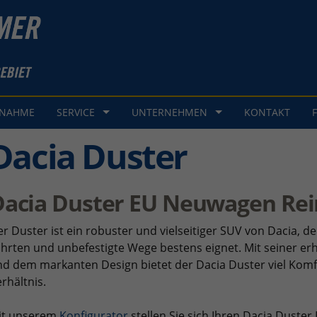
GNAHME
SERVICE
UNTERNEHMEN
KONTAKT
Dacia Duster
Dacia Duster EU Neuwagen Re
r Duster ist ein robuster und vielseitiger SUV von Dacia, de
hrten und unbefestigte Wege bestens eignet. Mit seiner e
d dem markanten Design bietet der Dacia Duster viel Komf
rhältnis.
it unserem
Konfigurator
stellen Sie sich Ihren Dacia Dus