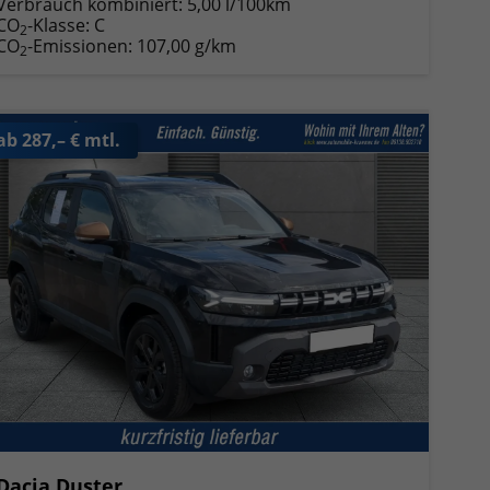
Verbrauch kombiniert:
5,00 l/100km
CO
-Klasse:
C
2
CO
-Emissionen:
107,00 g/km
2
ab 287,– € mtl.
Dacia Duster