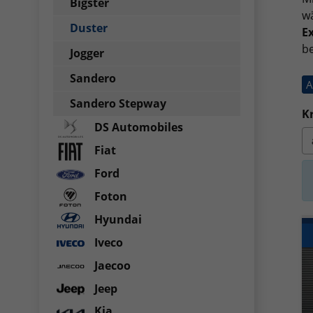
Bigster
wä
Duster
E
be
Jogger
Sandero
A
Sandero Stepway
Kr
DS Automobiles
Fiat
Ford
Foton
Hyundai
Iveco
Jaecoo
Jeep
Kia