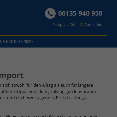
06135-940 950
Parkplatz (
0
)
Anmelden
FÜR HÄNDLER (B2B)
import
r sich sowohl für den Alltag als auch für längere
rhöhten Sitzposition, dem großzügigen Innenraum
ort und ein hervorragendes Preis-Leistungs-
ter EU-Neuwagen ganz nach Wunsch zusammen oder