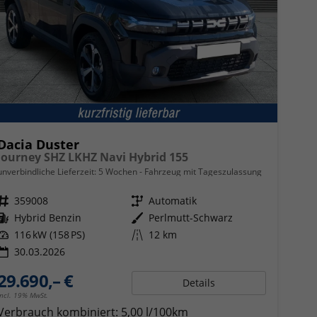
Dacia Duster
Journey SHZ LKHZ Navi Hybrid 155
unverbindliche Lieferzeit:
5 Wochen
Fahrzeug mit Tageszulassung
Fahrzeugnr.
359008
Getriebe
Automatik
Kraftstoff
Hybrid Benzin
Außenfarbe
Perlmutt-Schwarz
Leistung
116 kW (158 PS)
Kilometerstand
12 km
30.03.2026
29.690,– €
Details
incl. 19% MwSt.
Verbrauch kombiniert:
5,00 l/100km