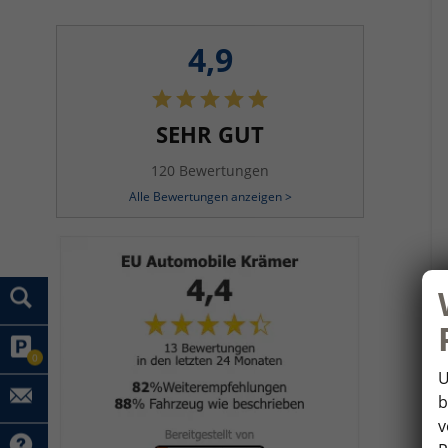
4,9
SEHR GUT
120 Bewertungen
Alle Bewertungen anzeigen >
0
U
b
v