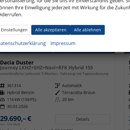
ersonalisierung, für die Sie uns Ihr Einverständnis geben. Si
önnen Ihre Einwilligung jederzeit mit Wirkung für die Zukunf
iderrufen.
Einstellungen
Alle akzeptieren
Alle ablehnen
atenschutzerklärung
Impressum
Dacia Duster
Journey LKHZ+SHZ+Navi+RFK Hybrid 155
unverbindliche Lieferzeit:
5 Wochen
Fahrzeug mit Tageszulassung
Fahrzeugnr.
361314
Getriebe
Automatik
Kraftstoff
Hybrid Benzin
Außenfarbe
Terracotta-Braun
Leistung
116 kW (158 PS)
Kilometerstand
20 km
30.03.2026
29.690,– €
Details
incl. 19% MwSt.