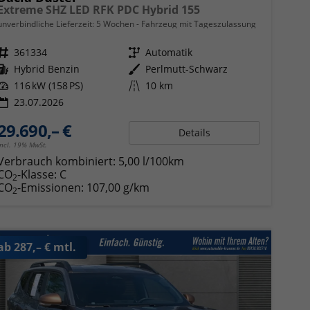
Extreme SHZ LED RFK PDC Hybrid 155
unverbindliche Lieferzeit:
5 Wochen
Fahrzeug mit Tageszulassung
Fahrzeugnr.
361334
Getriebe
Automatik
Kraftstoff
Hybrid Benzin
Außenfarbe
Perlmutt-Schwarz
Leistung
116 kW (158 PS)
Kilometerstand
10 km
23.07.2026
29.690,– €
Details
incl. 19% MwSt.
Verbrauch kombiniert:
5,00 l/100km
CO
-Klasse:
C
2
CO
-Emissionen:
107,00 g/km
2
ab 287,– € mtl.