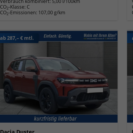
Verbrauch kombiniert:
5,00 l/100km
CO
-Klasse:
C
2
CO
-Emissionen:
107,00 g/km
2
ab 287,– € mtl.
Dacia Duster