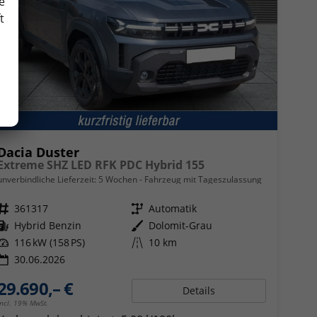
e
t
Dacia Duster
Extreme SHZ LED RFK PDC Hybrid 155
unverbindliche Lieferzeit:
5 Wochen
Fahrzeug mit Tageszulassung
Fahrzeugnr.
361317
Getriebe
Automatik
Kraftstoff
Hybrid Benzin
Außenfarbe
Dolomit-Grau
Leistung
116 kW (158 PS)
Kilometerstand
10 km
30.06.2026
29.690,– €
Details
incl. 19% MwSt.