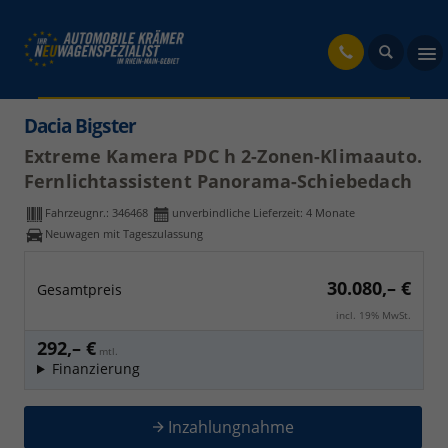
fahrzeug
Dacia Bigster
Extreme Kamera PDC h 2-Zonen-Klimaauto.
Fernlichtassistent Panorama-Schiebedach
Fahrzeugnr.:
346468
unverbindliche Lieferzeit:
4 Monate
Neuwagen mit Tageszulassung
30.080,– €
Gesamtpreis
incl. 19% MwSt.
292,– €
mtl.
Finanzierung
Inzahlungnahme