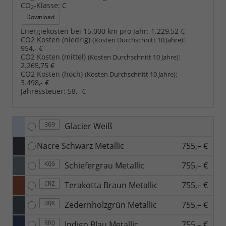
CO
-Klasse:
C
2
Download
Energiekosten bei 15.000 km pro Jahr:
1.229,52 €
CO2 Kosten (niedrig)
:
(Kosten Durchschnitt 10 Jahre)
954,- €
CO2 Kosten (mittel)
:
(Kosten Durchschnitt 10 Jahre)
2.265,75 €
CO2 Kosten (hoch)
:
(Kosten Durchschnitt 10 Jahre)
3.498,- €
Jahressteuer:
58,- €
Glacier Weiß
369
Nacre Schwarz Metallic
755,– €
Schiefergrau Metallic
755,– €
KQG
Terakotta Braun Metallic
755,– €
CNZ
Zedernholzgrün Metallic
755,– €
DQK
Indigo Blau Metallic
755,– €
RRQ