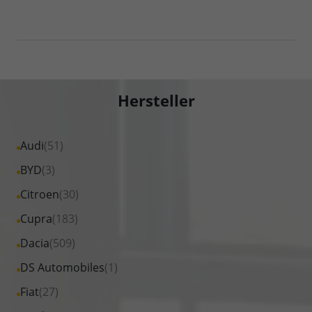
Hersteller
Alle
Audi
(51)
Fahrzeuge
Alle
BYD
(3)
von
Fahrzeuge
Alle
Citroen
(30)
Audi
von
Fahrzeuge
Alle
Cupra
(183)
anzeigen
BYD
von
Fahrzeuge
Alle
Dacia
(509)
anzeigen
Citroen
von
Fahrzeuge
Alle
DS Automobiles
(1)
anzeigen
Cupra
von
Fahrzeuge
Alle
Fiat
(27)
anzeigen
Dacia
von
Fahrzeuge