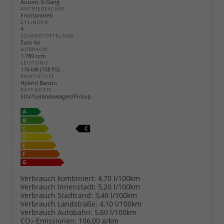
Autom. 6-Gang
ANTRIEBSACHSE
Frontantrieb
ZYLINDER
4
SCHADSTOFFKLASSE
Euro 6e
HUBRAUM
1.789 ccm
LEISTUNG
116 kW (158 PS)
KRAFTSTOFF
Hybrid Benzin
KATEGORIE
SUV/Geländewagen/Pickup
Verbrauch kombiniert:
4,70 l/100km
Verbrauch Innenstadt:
5,20 l/100km
Verbrauch Stadtrand:
3,40 l/100km
Verbrauch Landstraße:
4,10 l/100km
Verbrauch Autobahn:
5,60 l/100km
CO
-Emissionen:
106,00 g/km
2