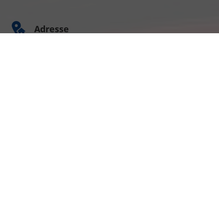
Adresse
Am Kümmerling 7
55294 Bodenheim
Ihre Anfahrt
Öffnungszeiten