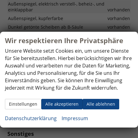
Außenspiegel, elektrisch verstell-, beheiz-, und
einklappbar
vorhanden
Außenspiegel, kupferfarbe
vorhanden
Dunkel getönte Scheiben ab B-Säule
vorhanden
ECO LED-Scheinwerfer (Tagfahr- und Abblendlicht - LED;
Wir respektieren Ihre Privatsphäre
Fernlicht - Halogen)
vorhanden
ECO-Modus
vorhanden
Unsere Website setzt Cookies ein, um unsere Dienste
für Sie bereitzustellen. Hierbei berücksichtigen wir Ihre
Haifisch-Antenne
vorhanden
Auswahl und verarbeiten nur die Daten für Marketing,
Modulare Dachreling
vorhanden
Analytics und Personalisierung, für die Sie uns Ihr
Einverständnis geben. Sie können Ihre Einwilligung
Räder & Technik
jederzeit mit Wirkung für die Zukunft widerrufen.
18-Zoll-Leichtmetallfelgen, Design Tagasan mit
Diamanteffekt in Schwarz
vorhanden
Einstellungen
Alle akzeptieren
Alle ablehnen
Reifendruckkontrolle
vorhanden
Reifenreperaturset
vorhanden
Datenschutzerklärung
Impressum
Sonstiges