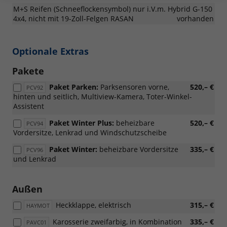
M+S Reifen (Schneeflockensymbol) nur i.V.m. Hybrid G-150
4x4, nicht mit 19-Zoll-Felgen RASAN
vorhanden
Optionale Extras
Pakete
Paket Parken:
Parksensoren vorne,
520,– €
PCV92
hinten und seitlich, Multiview-Kamera, Toter-Winkel-
Assistent
Paket Winter Plus:
beheizbare
520,– €
PCV94
Vordersitze, Lenkrad und Windschutzscheibe
Paket Winter:
beheizbare Vordersitze
335,– €
PCV96
und Lenkrad
Außen
Heckklappe, elektrisch
315,– €
HAYMOT
Karosserie zweifarbig, in Kombination
335,– €
PAVC01