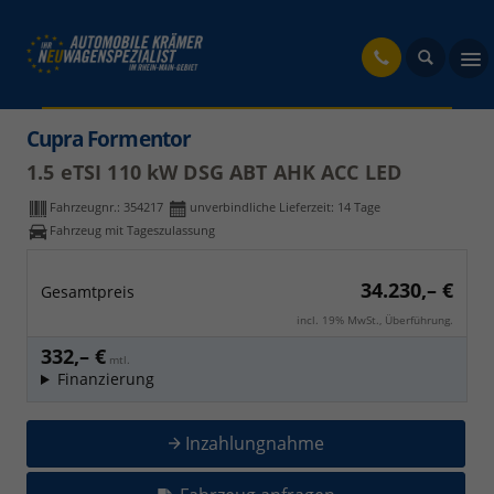
fahrzeug
Cupra Formentor
1.5 eTSI 110 kW DSG ABT AHK ACC LED
Fahrzeugnr.:
354217
unverbindliche Lieferzeit:
14 Tage
Fahrzeug mit Tageszulassung
34.230,– €
Gesamtpreis
incl. 19% MwSt., Überführung.
332,– €
mtl.
Finanzierung
Inzahlungnahme