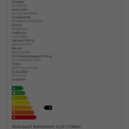
Schwarz
GETRIEBE
Automatik
ANTRIEBSACHSE
Frontantrieb
SCHADSTOFFKLASSE
Euro 6
HUBRAUM
1.498 ccm
LEISTUNG
140 kW (190 PS)
KRAFTSTOFF
Benzin
KATEGORIE
SUV/Geländewagen/Pickup
KILOMETERSTAND
10 km
ERSTZULASSUNG
01.02.2026
ZUSTAND
unfallfrei
Verbrauch kombiniert:
6,20 l/100km