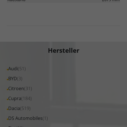
Hersteller
Alle
Audi
(51)
Fahrzeuge
Alle
BYD
(3)
von
Fahrzeuge
Alle
Citroen
(31)
Audi
von
Fahrzeuge
Alle
Cupra
(184)
anzeigen
BYD
von
Fahrzeuge
Alle
Dacia
(519)
anzeigen
Citroen
von
Fahrzeuge
Alle
DS Automobiles
(1)
anzeigen
Cupra
von
Fahrzeuge