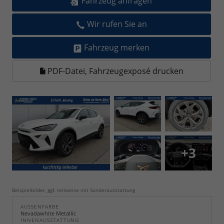
Fahrzeug anfragen
Wir rufen Sie an
Fahrzeug merken
PDF-Datei, Fahrzeugexposé drucken
+3
Beispielbilder, ggf. teilweise mit Sonderausstattung
AUSSENFARBE
Nevadawhite Metallic
INNENAUSSTATTUNG