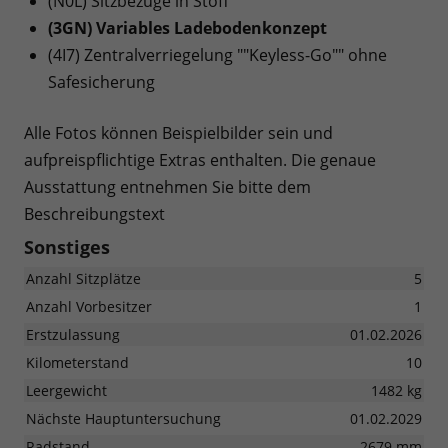
(N0L) Sitzbezüge in Stoff
(3GN) Variables Ladebodenkonzept
(4I7) Zentralverriegelung ""Keyless-Go"" ohne
Safesicherung
Alle Fotos können Beispielbilder sein und
aufpreispflichtige Extras enthalten. Die genaue
Ausstattung entnehmen Sie bitte dem
Beschreibungstext
Sonstiges
Anzahl Sitzplätze
5
Anzahl Vorbesitzer
1
Erstzulassung
01.02.2026
Kilometerstand
10
Leergewicht
1482 kg
Nächste Hauptuntersuchung
01.02.2029
Radstand
2679 mm