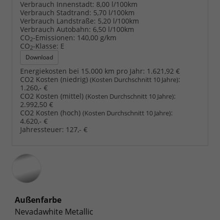
Verbrauch Innenstadt:
8,00 l/100km
Verbrauch Stadtrand:
5,70 l/100km
Verbrauch Landstraße:
5,20 l/100km
Verbrauch Autobahn:
6,50 l/100km
CO
-Emissionen:
140,00 g/km
2
CO
-Klasse:
E
2
Download
Energiekosten bei 15.000 km pro Jahr:
1.621,92 €
CO2 Kosten (niedrig)
:
(Kosten Durchschnitt 10 Jahre)
1.260,- €
CO2 Kosten (mittel)
:
(Kosten Durchschnitt 10 Jahre)
2.992,50 €
CO2 Kosten (hoch)
:
(Kosten Durchschnitt 10 Jahre)
4.620,- €
Jahressteuer:
127,- €
Außenfarbe
Nevadawhite Metallic