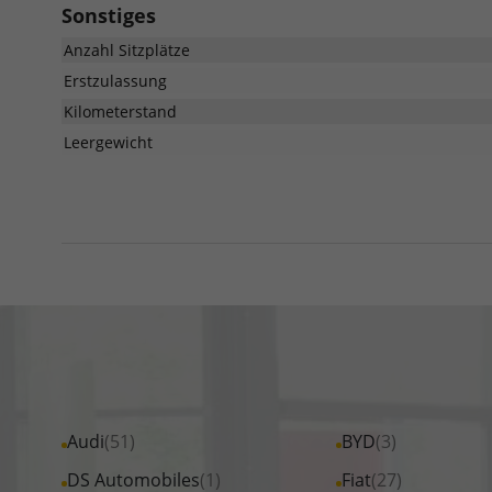
Sonstiges
Anzahl Sitzplätze
Erstzulassung
Kilometerstand
Leergewicht
Alle
Audi
(51)
Alle
BYD
(3)
Fahrzeuge
Fahrzeuge
Alle
DS Automobiles
(1)
Alle
Fiat
(27)