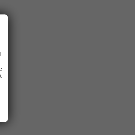
d
e
t