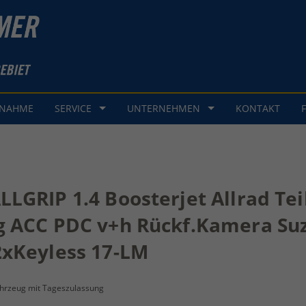
GNAHME
SERVICE
UNTERNEHMEN
KONTAKT
LGRIP 1.4 Boosterjet Allrad Tei
g ACC PDC v+h Rückf.Kamera Suz
2xKeyless 17-LM
hrzeug mit Tageszulassung