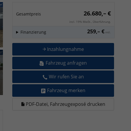
26.680,– €
Gesamtpreis
incl. 19% MwSt., Überführung.
259,– €
Finanzierung
mtl.
Inzahlungnahme
Fahrzeug anfragen
Wir rufen Sie an
Fahrzeug merken
PDF-Datei, Fahrzeugexposé drucken