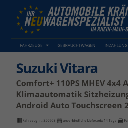
FAHRZEUGE
GEBRAUCHTWAGEN
INZAHLUN
Suzuki Vitara
Comfort+ 110PS MHEV 4x4 AL
Klimaautomatik Sitzheizun
Android Auto Touchscreen 
Fahrzeugnr.:
356968
unverbindliche Lieferzeit:
14 Tage
Fa