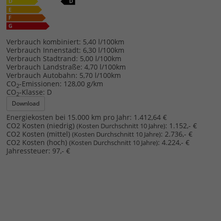
Verbrauch kombiniert:
5,40 l/100km
Verbrauch Innenstadt:
6,30 l/100km
Verbrauch Stadtrand:
5,00 l/100km
Verbrauch Landstraße:
4,70 l/100km
Verbrauch Autobahn:
5,70 l/100km
CO
-Emissionen:
128,00 g/km
2
CO
-Klasse:
D
2
Download
Energiekosten bei 15.000 km pro Jahr:
1.412,64 €
CO2 Kosten (niedrig)
:
1.152,- €
(Kosten Durchschnitt 10 Jahre)
CO2 Kosten (mittel)
:
2.736,- €
(Kosten Durchschnitt 10 Jahre)
CO2 Kosten (hoch)
:
4.224,- €
(Kosten Durchschnitt 10 Jahre)
Jahressteuer:
97,- €