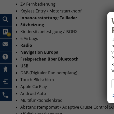
ZV Fernbedienung
Keyless Entry / Motorstartknopf
Innenausstattung: Teilleder
Sitzheizung
Kindersitzbefestigung / ISOFIX
0
6 Airbags
U
Radio
b
v
Navigation Europa
P
Freisprechen über Bluetooth
k
USB
w
DAB (Digitaler Radioempfang)
Touch-Bildschirm
Apple CarPlay
Android Auto
D
Multifunktionslenkrad
Abstandstempomat / Adaptive Cruise Control (A
Müdigkeitserkennung