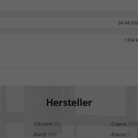
24.04.20
1334 
Hersteller
Alle
Citroen
(30)
Alle
Cupra
(183)
Fahrzeuge
Fahrzeuge
Alle
Ford
(104)
Alle
Foton
(1)