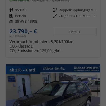
sofort lieferbar
Neuwagen mit Tageszulassung
Fahrzeugnr.
353415
Getriebe
Doppelkupplungsgetriebe (DSG)
Kraftstoff
Benzin
Außenfarbe
Graphite-Grau Metallic
Leistung
85 kW (116 PS)
23.790,– €
Details
incl. 19% MwSt.
Verbrauch kombiniert:
5,70 l/100km
CO
-Klasse:
D
2
CO
-Emissionen:
129,00 g/km
2
ab 236,– € mtl.