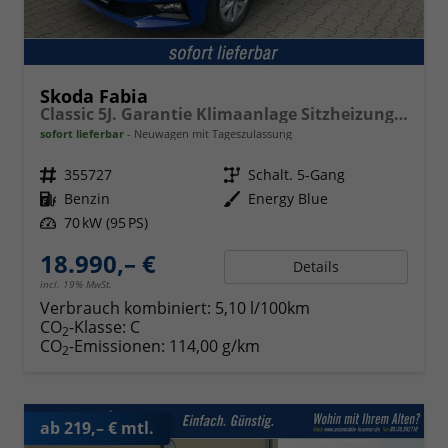
Skoda Fabia
Classic 5J. Garantie Klimaanlage Sitzheizung vorn Virtuelles Cockpit Kamera PDC v+h
sofort lieferbar
Neuwagen mit Tageszulassung
Fahrzeugnr.
355727
Getriebe
Schalt. 5-Gang
Kraftstoff
Benzin
Außenfarbe
Energy Blue
Leistung
70 kW (95 PS)
18.990,– €
Details
incl. 19% MwSt.
Verbrauch kombiniert:
5,10 l/100km
CO
-Klasse:
C
2
CO
-Emissionen:
114,00 g/km
2
ab 219,– € mtl.