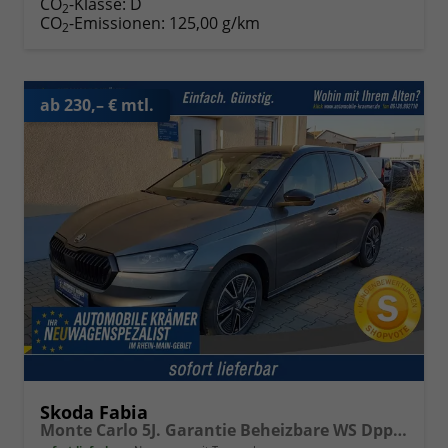
CO
-Klasse:
D
2
CO
-Emissionen:
125,00 g/km
2
ab 230,– € mtl.
Skoda Fabia
Monte Carlo 5J. Garantie Beheizbare WS Dppelter Kofferraumboden Klimaauto 16 Zoll LM Bi-LED Kamera Kessy