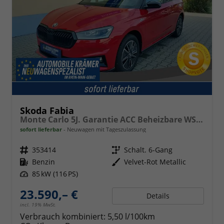
Skoda Fabia
Monte Carlo 5J. Garantie ACC Beheizbare WS Doppelter Kofferraumboden Klimaauto 16 Zoll LM Bi-LED Kamera Kessy
sofort lieferbar
Neuwagen mit Tageszulassung
Fahrzeugnr.
353414
Getriebe
Schalt. 6-Gang
Kraftstoff
Benzin
Außenfarbe
Velvet-Rot Metallic
Leistung
85 kW (116 PS)
23.590,– €
Details
incl. 19% MwSt.
Verbrauch kombiniert:
5,50 l/100km