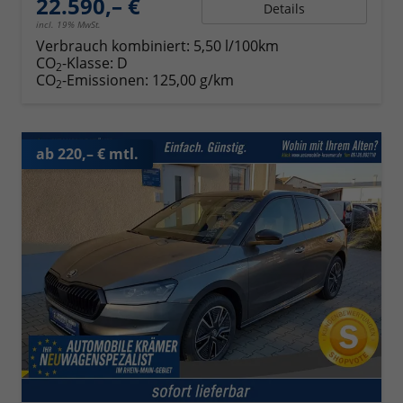
22.590,– €
Details
incl. 19% MwSt.
Verbrauch kombiniert:
5,50 l/100km
CO
-Klasse:
D
2
CO
-Emissionen:
125,00 g/km
2
ab 220,– € mtl.