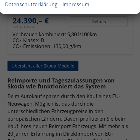
Kraftstoff
Benzin
Außenfarbe
Graphite Grau Metallic
Datenschutzerklärung
Impressum
Leistung
85 kW (116 PS)
24.390,– €
Details
incl. 19% MwSt.
Verbrauch kombiniert:
5,80 l/100km
CO
-Klasse:
D
2
CO
-Emissionen:
130,00 g/km
2
Übersicht aller Skoda Modelle
Reimporte und Tageszulassungen von
Skoda wie funktioniert das System
Beim Autokauf sparen durch den Kauf eines EU-
Neuwagen. Möglich ist das durch die
unterschiedlichen Fahrzeugpreise in den
europäischen Ländern. Davon profitieren Sie beim
Kauf Ihres neuen Reimport Fahrzeugs. Mit mehr als
20 Jahren Erfahrung im Direktimport von EU-