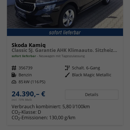
Skoda Kamiq
Classic 5J. Garantie AHK Klimaauto. Sitzheizung vorn Virtuelles Cockpit Kamera PDC v+h
sofort lieferbar
Neuwagen mit Tageszulassung
Fahrzeugnr.
356739
Getriebe
Schalt. 6-Gang
Kraftstoff
Benzin
Außenfarbe
Black Magic Metallic
Leistung
85 kW (116 PS)
24.390,– €
Details
incl. 19% MwSt.
Verbrauch kombiniert:
5,80 l/100km
CO
-Klasse:
D
2
CO
-Emissionen:
130,00 g/km
2