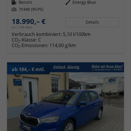
Kraftstoff
Benzin
Außenfarbe
Energy Blue
Leistung
70 kW (95 PS)
18.990,– €
Details
incl. 19% MwSt.
Verbrauch kombiniert:
5,10 l/100km
CO
-Klasse:
C
2
CO
-Emissionen:
114,00 g/km
2
ab 184,– € mtl.