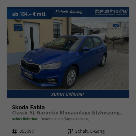
ab 184,– € mtl.
Skoda Fabia
Classic 5J. Garantie Klimaanlage Sitzheizung vorn Virtuelles Cockpit Kamera PDC v+h
sofort lieferbar
Neuwagen mit Tageszulassung
Fahrzeugnr.
355097
Getriebe
Schalt. 5-Gang