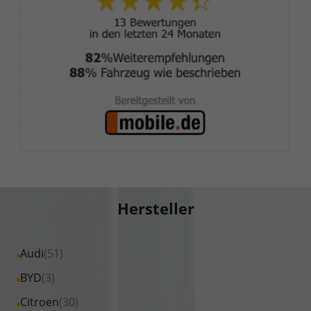
Hersteller
Alle
Audi
(51)
Fahrzeuge
Alle
BYD
(3)
von
Fahrzeuge
Alle
Citroen
(30)
Audi