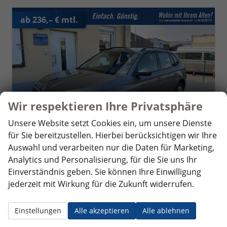
ab 236,– € mtl.
Wir respektieren Ihre Privatsphäre
Unsere Website setzt Cookies ein, um unsere Dienste
für Sie bereitzustellen. Hierbei berücksichtigen wir Ihre
Auswahl und verarbeiten nur die Daten für Marketing,
Analytics und Personalisierung, für die Sie uns Ihr
Einverständnis geben. Sie können Ihre Einwilligung
Skoda Kamiq
jederzeit mit Wirkung für die Zukunft widerrufen.
Classic 5J. Garantie AHK Klimaauto. Sitzheizung vorn Virtuelles Cockpit Kamera PDC v+h
sofort lieferbar
Neuwagen mit Tageszulassung
Einstellungen
Alle akzeptieren
Alle ablehnen
Fahrzeugnr.
356980
Getriebe
Schalt. 6-Gang