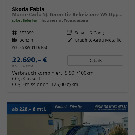
Skoda Fabia
Monte Carlo 5J. Garantie Beheizbare WS Dppelter Kofferraumboden Klimaauto 16 Zoll LM Bi-LED Kamera Kessy
sofort lieferbar
Neuwagen mit Tageszulassung
Fahrzeugnr.
353359
Getriebe
Schalt. 6-Gang
Kraftstoff
Benzin
Außenfarbe
Graphite-Grau Metallic
Leistung
85 kW (116 PS)
22.690,– €
Details
incl. 19% MwSt.
Verbrauch kombiniert:
5,50 l/100km
CO
-Klasse:
D
2
CO
-Emissionen:
125,00 g/km
2
ab 228,– € mtl.