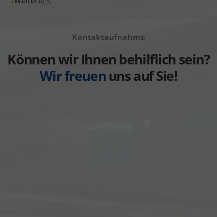
Alle
Weitere
(5)
anzeigen
Volkswagen
von
Fahrzeuge
anzeigen
Volvo
von
anzeigen
Kontaktaufnahme
Weitere
anzeigen
Können wir Ihnen behilflich sein?
Wir freuen
uns auf Sie!