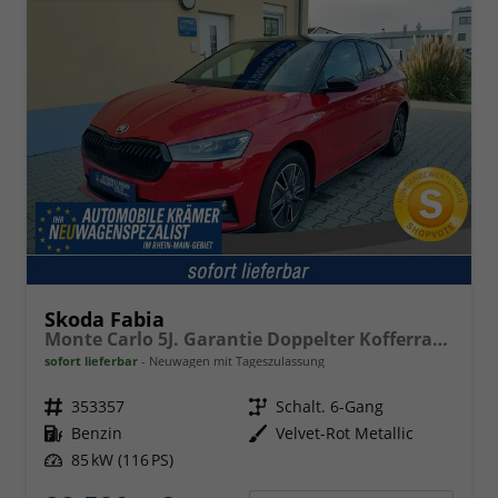
Skoda Fabia
Monte Carlo 5J. Garantie Doppelter Kofferraumboden Klimaauto 16 Zoll LM Bi-LED Kamera Kessy
sofort lieferbar
Neuwagen mit Tageszulassung
Fahrzeugnr.
353357
Getriebe
Schalt. 6-Gang
Kraftstoff
Benzin
Außenfarbe
Velvet-Rot Metallic
Leistung
85 kW (116 PS)