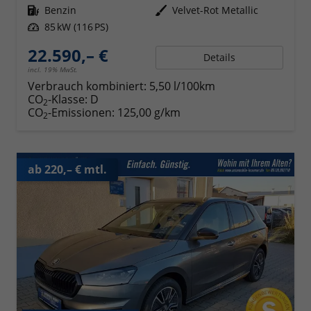
Kraftstoff
Benzin
Außenfarbe
Velvet-Rot Metallic
Leistung
85 kW (116 PS)
22.590,– €
Details
incl. 19% MwSt.
Verbrauch kombiniert:
5,50 l/100km
CO
-Klasse:
D
2
CO
-Emissionen:
125,00 g/km
2
ab 220,– € mtl.