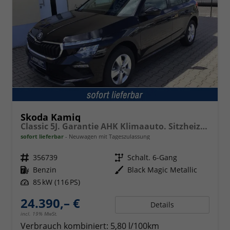
Skoda Kamiq
Classic 5J. Garantie AHK Klimaauto. Sitzheizung vorn Virtuelles Cockpit Kamera PDC v+h
sofort lieferbar
Neuwagen mit Tageszulassung
Fahrzeugnr.
356739
Getriebe
Schalt. 6-Gang
Kraftstoff
Benzin
Außenfarbe
Black Magic Metallic
Leistung
85 kW (116 PS)
24.390,– €
Details
incl. 19% MwSt.
Verbrauch kombiniert:
5,80 l/100km