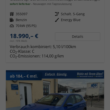
sofort lieferbar
Neuwagen mit Tageszulassung
Fahrzeugnr.
355097
Getriebe
Schalt. 5-Gang
Kraftstoff
Benzin
Außenfarbe
Energy Blue
Leistung
70 kW (95 PS)
18.990,– €
Details
incl. 19% MwSt.
Verbrauch kombiniert:
5,10 l/100km
CO
-Klasse:
C
2
CO
-Emissionen:
114,00 g/km
2
ab 184,– € mtl.