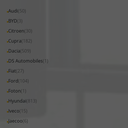
Alle
Audi
(50)
Fahrzeuge
Alle
BYD
(3)
von
Fahrzeuge
Alle
Citroen
(30)
Audi
von
Fahrzeuge
Alle
Cupra
(182)
anzeigen
BYD
von
Fahrzeuge
Alle
Dacia
(509)
anzeigen
Citroen
von
Fahrzeuge
Alle
DS Automobiles
(1)
anzeigen
Cupra
von
Fahrzeuge
Alle
Fiat
(27)
anzeigen
Dacia
von
Fahrzeuge
Alle
Ford
(104)
anzeigen
DS
von
Fahrzeuge
Alle
Foton
(1)
Automobiles
Fiat
von
Fahrzeuge
anzeigen
Alle
Hyundai
(813)
anzeigen
Ford
von
Fahrzeuge
Alle
Iveco
(15)
anzeigen
Foton
von
Fahrzeuge
Alle
Jaecoo
(6)
anzeigen
Hyundai
von