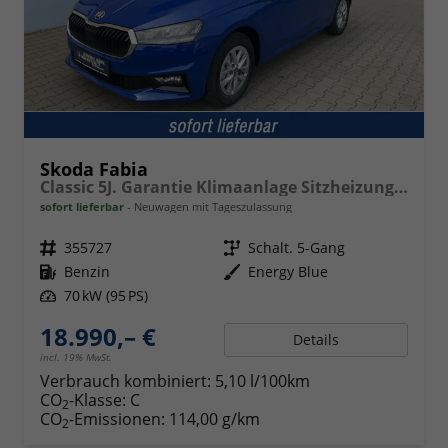
Skoda Fabia
Classic 5J. Garantie Klimaanlage Sitzheizung vorn Virtuelles Cockpit Kamera PDC v+h
sofort lieferbar
Neuwagen mit Tageszulassung
Fahrzeugnr.
355727
Getriebe
Schalt. 5-Gang
Kraftstoff
Benzin
Außenfarbe
Energy Blue
Leistung
70 kW (95 PS)
18.990,– €
Details
incl. 19% MwSt.
Verbrauch kombiniert:
5,10 l/100km
CO
-Klasse:
C
2
CO
-Emissionen:
114,00 g/km
2