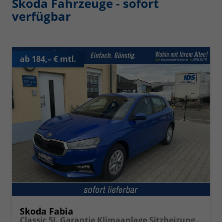
Skoda Fahrzeuge - sofort
verfügbar
ab 184,– € mtl.
Skoda Fabia
Classic 5J. Garantie Klimaanlage Sitzheizung vorn Virtuelles Cockpit Kamera PDC v+h