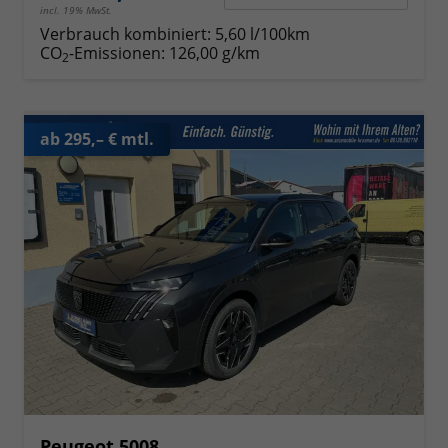
incl. 19% MwSt.
Verbrauch kombiniert:
5,60 l/100km
CO
-Emissionen:
126,00 g/km
2
ab 295,– € mtl.
Peugeot 5008