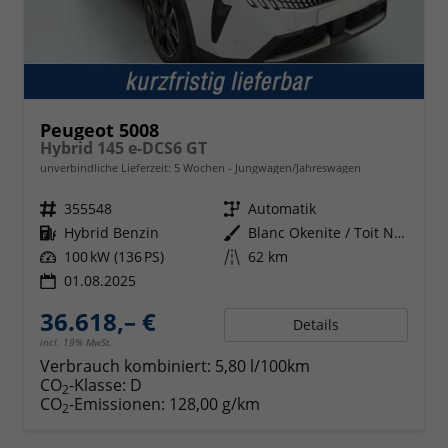
Peugeot 5008
Hybrid 145 e-DCS6 GT
unverbindliche Lieferzeit:
5 Wochen
Jungwagen/Jahreswagen
Fahrzeugnr.
355548
Getriebe
Automatik
Kraftstoff
Hybrid Benzin
Außenfarbe
Blanc Okenite / Toit Noir
Leistung
100 kW (136 PS)
Kilometerstand
62 km
01.08.2025
36.618,– €
Details
incl. 19% MwSt.
Verbrauch kombiniert:
5,80 l/100km
CO
-Klasse:
D
2
CO
-Emissionen:
128,00 g/km
2