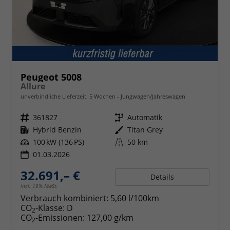
Peugeot 5008
Allure
unverbindliche Lieferzeit:
5 Wochen
Jungwagen/Jahreswagen
Fahrzeugnr.
361827
Getriebe
Automatik
Kraftstoff
Hybrid Benzin
Außenfarbe
Titan Grey
Leistung
100 kW (136 PS)
Kilometerstand
50 km
01.03.2026
32.691,– €
Details
incl. 19% MwSt.
Verbrauch kombiniert:
5,60 l/100km
CO
-Klasse:
D
2
CO
-Emissionen:
127,00 g/km
2