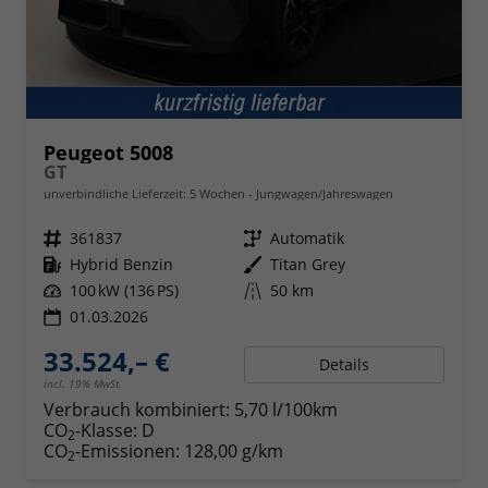
Peugeot 5008
GT
unverbindliche Lieferzeit:
5 Wochen
Jungwagen/Jahreswagen
Fahrzeugnr.
361837
Getriebe
Automatik
Kraftstoff
Hybrid Benzin
Außenfarbe
Titan Grey
Leistung
100 kW (136 PS)
Kilometerstand
50 km
01.03.2026
33.524,– €
Details
incl. 19% MwSt.
Verbrauch kombiniert:
5,70 l/100km
CO
-Klasse:
D
2
CO
-Emissionen:
128,00 g/km
2