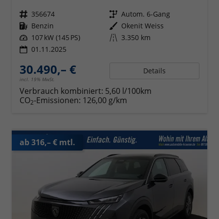
Fahrzeugnr.
356674
Getriebe
Autom. 6-Gang
Kraftstoff
Benzin
Außenfarbe
Okenit Weiss
Leistung
107 kW (145 PS)
Kilometerstand
3.350 km
01.11.2025
30.490,– €
Details
incl. 19% MwSt.
Verbrauch kombiniert:
5,60 l/100km
CO
-Emissionen:
126,00 g/km
2
ab 316,– € mtl.