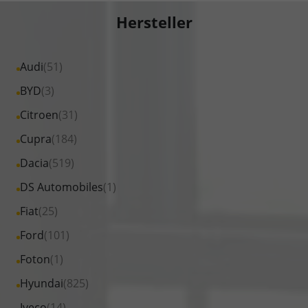
Hersteller
Alle
Audi
(51)
Fahrzeuge
Alle
BYD
(3)
von
Fahrzeuge
Alle
Citroen
(31)
Audi
von
Fahrzeuge
Alle
Cupra
(184)
anzeigen
BYD
von
Fahrzeuge
Alle
Dacia
(519)
anzeigen
Citroen
von
Fahrzeuge
Alle
DS Automobiles
(1)
anzeigen
Cupra
von
Fahrzeuge
Alle
Fiat
(25)
anzeigen
Dacia
von
Fahrzeuge
Alle
Ford
(101)
anzeigen
DS
von
Fahrzeuge
Alle
Foton
(1)
Automobiles
Fiat
von
Fahrzeuge
anzeigen
Alle
Hyundai
(825)
anzeigen
Ford
von
Fahrzeuge
Alle
Iveco
(14)