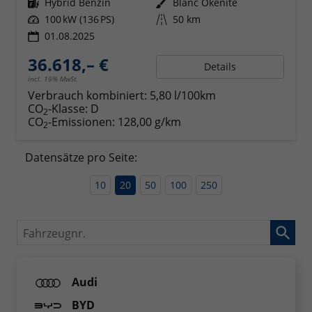
Kraftstoff
Hybrid Benzin
Außenfarbe
Blanc Okenite
Leistung
100 kW (136 PS)
Kilometerstand
50 km
01.08.2025
36.618,– €
Details
incl. 19% MwSt.
Verbrauch kombiniert:
5,80 l/100km
CO
-Klasse:
D
2
CO
-Emissionen:
128,00 g/km
2
Datensätze pro Seite:
10
20
50
100
250
Fahrzeugnr.
Audi
BYD