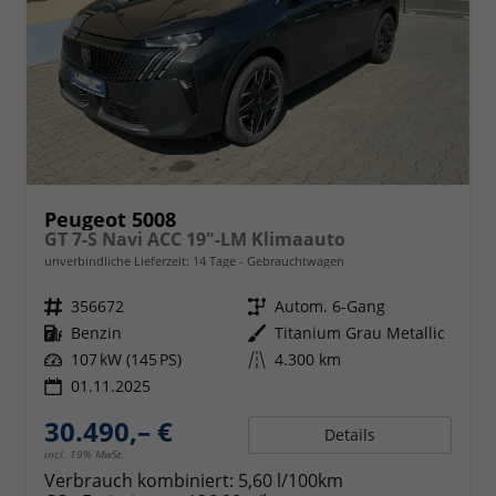
Peugeot 5008
GT 7-S Navi ACC 19"-LM Klimaauto
unverbindliche Lieferzeit:
14 Tage
Gebrauchtwagen
Fahrzeugnr.
356672
Getriebe
Autom. 6-Gang
Kraftstoff
Benzin
Außenfarbe
Titanium Grau Metallic
Leistung
107 kW (145 PS)
Kilometerstand
4.300 km
01.11.2025
30.490,– €
Details
incl. 19% MwSt.
Verbrauch kombiniert:
5,60 l/100km