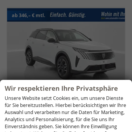
ab 346,– € mtl.
Wir respektieren Ihre Privatsphäre
Unsere Website setzt Cookies ein, um unsere Dienste
für Sie bereitzustellen. Hierbei berücksichtigen wir Ihre
Peugeot 5008
GT
Auswahl und verarbeiten nur die Daten für Marketing,
unverbindliche Lieferzeit:
5 Wochen
Jungwagen/Jahreswagen
Analytics und Personalisierung, für die Sie uns Ihr
Einverständnis geben. Sie können Ihre Einwilligung
Fahrzeugnr.
361835
Getriebe
Automatik