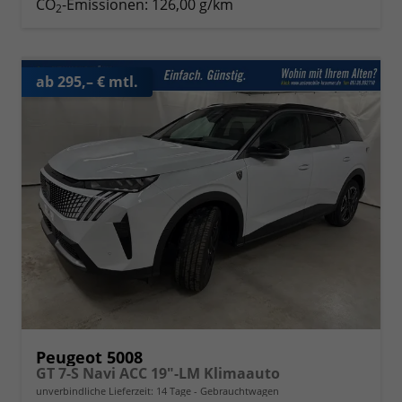
CO
-Emissionen:
126,00 g/km
2
ab 295,– € mtl.
Peugeot 5008
GT 7-S Navi ACC 19"-LM Klimaauto
unverbindliche Lieferzeit:
14 Tage
Gebrauchtwagen