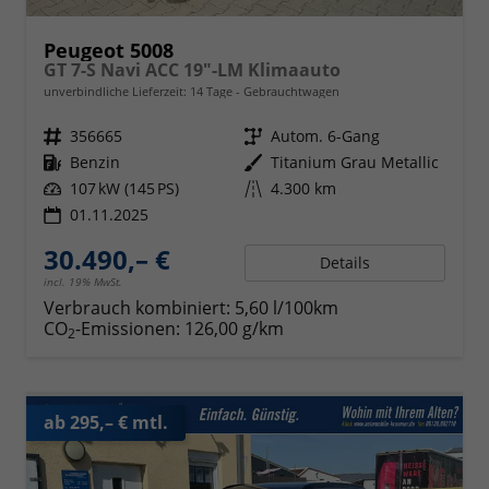
Peugeot 5008
GT 7-S Navi ACC 19"-LM Klimaauto
unverbindliche Lieferzeit:
14 Tage
Gebrauchtwagen
Fahrzeugnr.
356665
Getriebe
Autom. 6-Gang
Kraftstoff
Benzin
Außenfarbe
Titanium Grau Metallic
Leistung
107 kW (145 PS)
Kilometerstand
4.300 km
01.11.2025
30.490,– €
Details
incl. 19% MwSt.
Verbrauch kombiniert:
5,60 l/100km
CO
-Emissionen:
126,00 g/km
2
ab 295,– € mtl.