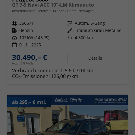
GT 7-S Navi ACC 19"-LM Klimaauto
unverbindliche Lieferzeit:
14 Tage
Gebrauchtwagen
Fahrzeugnr.
356671
Getriebe
Autom. 6-Gang
Kraftstoff
Benzin
Außenfarbe
Titanium Grau Metallic
Leistung
107 kW (145 PS)
Kilometerstand
4.500 km
01.11.2025
30.490,– €
Details
incl. 19% MwSt.
Verbrauch kombiniert:
5,60 l/100km
CO
-Emissionen:
126,00 g/km
2
ab 295,– € mtl.