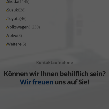
Alle
Skoda
(1145)
anzeigen
Renault
von
Fahrzeuge
Alle
Suzuki
(28)
anzeigen
Seat
von
Fahrzeuge
Alle
Toyota
(46)
anzeigen
Skoda
von
Fahrzeuge
Alle
Volkswagen
(1239)
anzeigen
Suzuki
von
Fahrzeuge
Alle
Volvo
(3)
anzeigen
Toyota
von
Fahrzeuge
Alle
Weitere
(5)
anzeigen
Volkswagen
von
Fahrzeuge
anzeigen
Volvo
von
anzeigen
Kontaktaufnahme
Weitere
anzeigen
Können wir Ihnen behilflich sein?
Wir freuen
uns auf Sie!