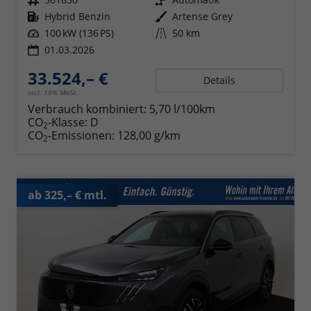
Kraftstoff
Hybrid Benzin
Außenfarbe
Artense Grey
Leistung
100 kW (136 PS)
Kilometerstand
50 km
01.03.2026
33.524,– €
Details
incl. 19% MwSt.
Verbrauch kombiniert:
5,70 l/100km
CO
-Klasse:
D
2
CO
-Emissionen:
128,00 g/km
2
ab 325,– € mtl.