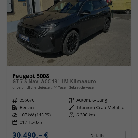
Peugeot 5008
GT 7-S Navi ACC 19"-LM Klimaauto
unverbindliche Lieferzeit:
14 Tage
Gebrauchtwagen
Fahrzeugnr.
356670
Getriebe
Autom. 6-Gang
Kraftstoff
Benzin
Außenfarbe
Titanium Grau Metallic
Leistung
107 kW (145 PS)
Kilometerstand
6.300 km
01.11.2025
30.490,– €
Details