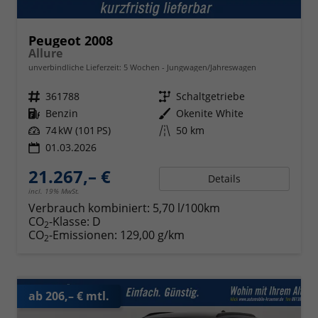
Peugeot 2008
Allure
unverbindliche Lieferzeit:
5 Wochen
Jungwagen/Jahreswagen
Fahrzeugnr.
361788
Getriebe
Schaltgetriebe
Kraftstoff
Benzin
Außenfarbe
Okenite White
Leistung
74 kW (101 PS)
Kilometerstand
50 km
01.03.2026
21.267,– €
Details
incl. 19% MwSt.
Verbrauch kombiniert:
5,70 l/100km
CO
-Klasse:
D
2
CO
-Emissionen:
129,00 g/km
2
ab 206,– € mtl.