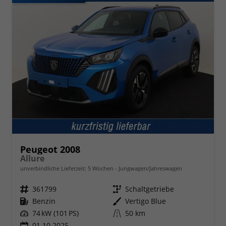
Peugeot 2008
Allure
unverbindliche Lieferzeit:
5 Wochen
Jungwagen/Jahreswagen
Fahrzeugnr.
361799
Getriebe
Schaltgetriebe
Kraftstoff
Benzin
Außenfarbe
Vertigo Blue
Leistung
74 kW (101 PS)
Kilometerstand
50 km
01.10.2025