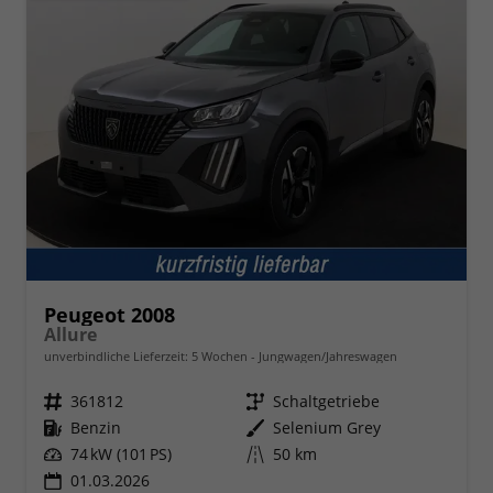
Peugeot 2008
Allure
unverbindliche Lieferzeit:
5 Wochen
Jungwagen/Jahreswagen
Fahrzeugnr.
361812
Getriebe
Schaltgetriebe
Kraftstoff
Benzin
Außenfarbe
Selenium Grey
Leistung
74 kW (101 PS)
Kilometerstand
50 km
01.03.2026