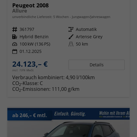
Peugeot 2008
Allure
unverbindliche Lieferzeit:
5 Wochen
Jungwagen/Jahreswagen
Fahrzeugnr.
361797
Getriebe
Automatik
Kraftstoff
Hybrid Benzin
Außenfarbe
Artense Grey
Leistung
100 kW (136 PS)
Kilometerstand
50 km
01.12.2025
24.123,– €
Details
incl. 19% MwSt.
Verbrauch kombiniert:
4,90 l/100km
CO
-Klasse:
C
2
CO
-Emissionen:
111,00 g/km
2
ab 246,– € mtl.