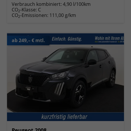
Verbrauch kombiniert:
4,90 l/100km
CO
-Klasse:
C
2
CO
-Emissionen:
111,00 g/km
2
ab 249,– € mtl.
Peugeot 2008