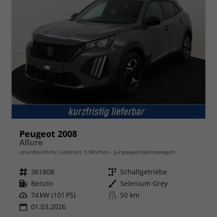
Peugeot 2008
Allure
unverbindliche Lieferzeit:
5 Wochen
Jungwagen/Jahreswagen
Fahrzeugnr.
361808
Getriebe
Schaltgetriebe
Kraftstoff
Benzin
Außenfarbe
Selenium Grey
Leistung
74 kW (101 PS)
Kilometerstand
50 km
01.03.2026