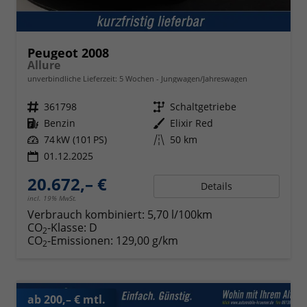
Peugeot 2008
Allure
unverbindliche Lieferzeit:
5 Wochen
Jungwagen/Jahreswagen
Fahrzeugnr.
361798
Getriebe
Schaltgetriebe
Kraftstoff
Benzin
Außenfarbe
Elixir Red
Leistung
74 kW (101 PS)
Kilometerstand
50 km
01.12.2025
20.672,– €
Details
incl. 19% MwSt.
Verbrauch kombiniert:
5,70 l/100km
CO
-Klasse:
D
2
CO
-Emissionen:
129,00 g/km
2
ab 200,– € mtl.