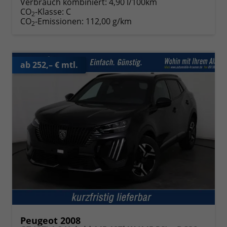
Verbrauch kombiniert:
4,90 l/100km
CO
-Klasse:
C
2
CO
-Emissionen:
112,00 g/km
2
ab 252,– € mtl.
Peugeot 2008