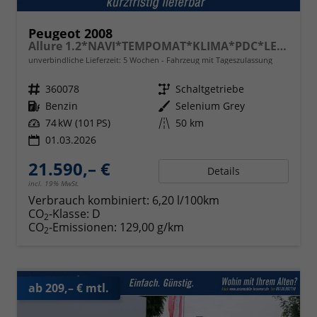
Peugeot 2008
Allure 1.2*NAVI*TEMPOMAT*KLIMA*PDC*LED*BLUETOOTH*FRONT-ASSIST*17-ZOLL
unverbindliche Lieferzeit:
5 Wochen
Fahrzeug mit Tageszulassung
Fahrzeugnr.
360078
Getriebe
Schaltgetriebe
Kraftstoff
Benzin
Außenfarbe
Selenium Grey
Leistung
74 kW (101 PS)
Kilometerstand
50 km
01.03.2026
21.590,– €
Details
incl. 19% MwSt.
Verbrauch kombiniert:
6,20 l/100km
CO
-Klasse:
D
2
CO
-Emissionen:
129,00 g/km
2
ab 209,– € mtl.