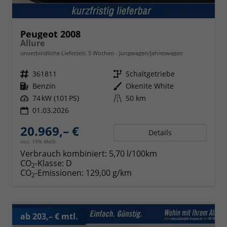
Peugeot 2008
Allure
unverbindliche Lieferzeit:
5 Wochen
Jungwagen/Jahreswagen
Fahrzeugnr.
361811
Getriebe
Schaltgetriebe
Kraftstoff
Benzin
Außenfarbe
Okenite White
Leistung
74 kW (101 PS)
Kilometerstand
50 km
01.03.2026
20.969,– €
Details
incl. 19% MwSt.
Verbrauch kombiniert:
5,70 l/100km
CO
-Klasse:
D
2
CO
-Emissionen:
129,00 g/km
2
ab 203,– € mtl.