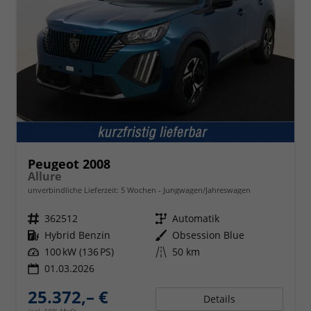
Peugeot 2008
Allure
unverbindliche Lieferzeit:
5 Wochen
Jungwagen/Jahreswagen
Fahrzeugnr.
362512
Getriebe
Automatik
Kraftstoff
Hybrid Benzin
Außenfarbe
Obsession Blue
Leistung
100 kW (136 PS)
Kilometerstand
50 km
01.03.2026
25.372,– €
Details
incl. 19% MwSt.