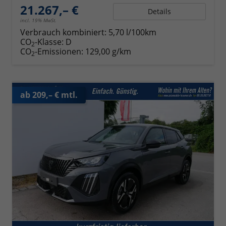
21.267,– €
Details
incl. 19% MwSt.
Verbrauch kombiniert:
5,70 l/100km
CO
-Klasse:
D
2
CO
-Emissionen:
129,00 g/km
2
ab 209,– € mtl.