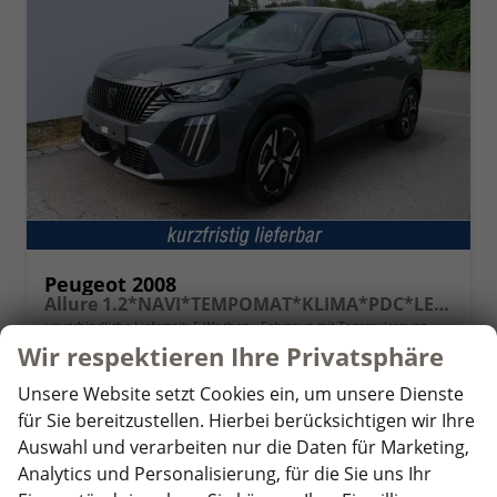
Peugeot 2008
Allure 1.2*NAVI*TEMPOMAT*KLIMA*PDC*LED*BLUETOOTH*FRONT-ASSIST*17-ZOLL
unverbindliche Lieferzeit:
5 Wochen
Fahrzeug mit Tageszulassung
Wir respektieren Ihre Privatsphäre
Fahrzeugnr.
360082
Getriebe
Schaltgetriebe
Unsere Website setzt Cookies ein, um unsere Dienste
Kraftstoff
Benzin
Außenfarbe
Selenium Grey
für Sie bereitzustellen. Hierbei berücksichtigen wir Ihre
Leistung
74 kW (101 PS)
Kilometerstand
50 km
Auswahl und verarbeiten nur die Daten für Marketing,
01.03.2026
Analytics und Personalisierung, für die Sie uns Ihr
21.590,– €