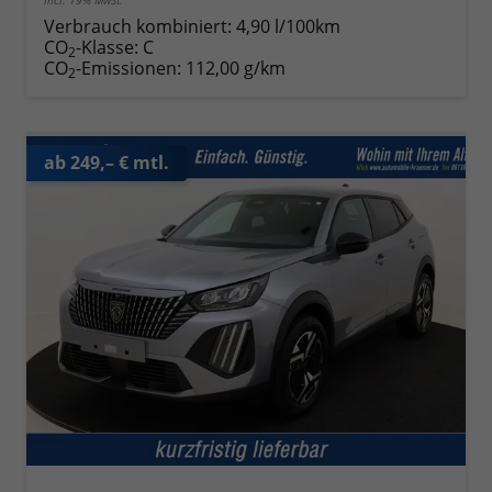
Verbrauch kombiniert:
4,90 l/100km
CO
-Klasse:
C
2
CO
-Emissionen:
112,00 g/km
2
ab 249,– € mtl.