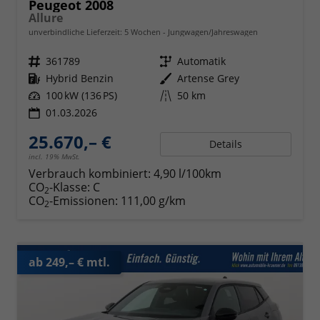
Peugeot 2008
Allure
unverbindliche Lieferzeit:
5 Wochen
Jungwagen/Jahreswagen
Fahrzeugnr.
361789
Getriebe
Automatik
Kraftstoff
Hybrid Benzin
Außenfarbe
Artense Grey
Leistung
100 kW (136 PS)
Kilometerstand
50 km
01.03.2026
25.670,– €
Details
incl. 19% MwSt.
Verbrauch kombiniert:
4,90 l/100km
CO
-Klasse:
C
2
CO
-Emissionen:
111,00 g/km
2
ab 249,– € mtl.