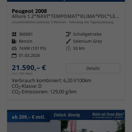
Peugeot 2008
Allure 1.2*NAVI*TEMPOMAT*KLIMA*PDC*LED*BLUETOOTH*FRONT-ASSIST*17-ZOLL
unverbindliche Lieferzeit:
5 Wochen
Fahrzeug mit Tageszulassung
Fahrzeugnr.
360081
Getriebe
Schaltgetriebe
Kraftstoff
Benzin
Außenfarbe
Selenium Grey
Leistung
74 kW (101 PS)
Kilometerstand
50 km
01.03.2026
21.590,– €
Details
incl. 19% MwSt.
Verbrauch kombiniert:
6,20 l/100km
CO
-Klasse:
D
2
CO
-Emissionen:
129,00 g/km
2
ab 209,– € mtl.