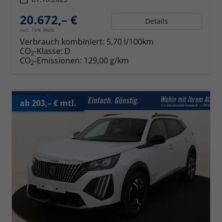
20.672,– €
Details
incl. 19% MwSt.
Verbrauch kombiniert:
5,70 l/100km
CO
-Klasse:
D
2
CO
-Emissionen:
129,00 g/km
2
ab 203,– € mtl.