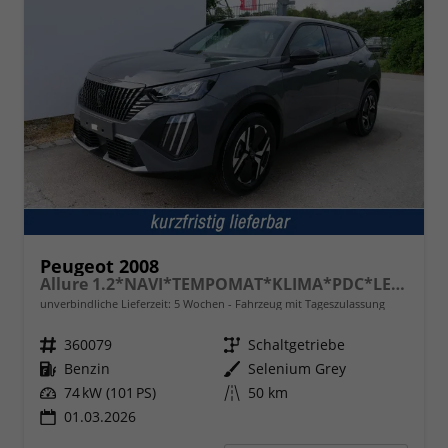
Peugeot 2008
Allure 1.2*NAVI*TEMPOMAT*KLIMA*PDC*LED*BLUETOOTH*FRONT-ASSIST*17-ZOLL
unverbindliche Lieferzeit:
5 Wochen
Fahrzeug mit Tageszulassung
Fahrzeugnr.
360079
Getriebe
Schaltgetriebe
Kraftstoff
Benzin
Außenfarbe
Selenium Grey
Leistung
74 kW (101 PS)
Kilometerstand
50 km
01.03.2026