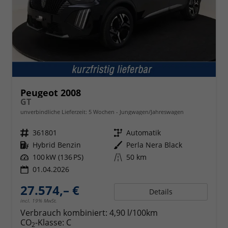
Peugeot 2008
GT
unverbindliche Lieferzeit:
5 Wochen
Jungwagen/Jahreswagen
Fahrzeugnr.
361801
Getriebe
Automatik
Kraftstoff
Hybrid Benzin
Außenfarbe
Perla Nera Black
Leistung
100 kW (136 PS)
Kilometerstand
50 km
01.04.2026
27.574,– €
Details
incl. 19% MwSt.
Verbrauch kombiniert:
4,90 l/100km
CO
-Klasse:
C
2