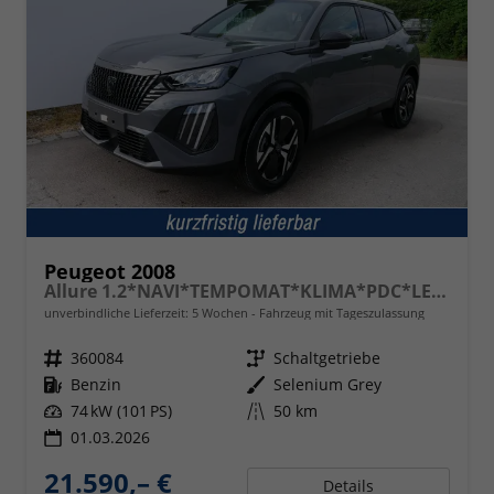
Peugeot 2008
Allure 1.2*NAVI*TEMPOMAT*KLIMA*PDC*LED*BLUETOOTH*FRONT-ASSIST*17-ZOLL
unverbindliche Lieferzeit:
5 Wochen
Fahrzeug mit Tageszulassung
Fahrzeugnr.
360084
Getriebe
Schaltgetriebe
Kraftstoff
Benzin
Außenfarbe
Selenium Grey
Leistung
74 kW (101 PS)
Kilometerstand
50 km
01.03.2026
21.590,– €
Details