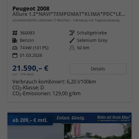
Peugeot 2008
Allure 1.2*NAVI*TEMPOMAT*KLIMA*PDC*LED*BLUETOOTH*FRONT-ASSIST*17-ZOLL
unverbindliche Lieferzeit:
5 Wochen
Fahrzeug mit Tageszulassung
Fahrzeugnr.
360083
Getriebe
Schaltgetriebe
Kraftstoff
Benzin
Außenfarbe
Selenium Grey
Leistung
74 kW (101 PS)
Kilometerstand
50 km
01.03.2026
21.590,– €
Details
incl. 19% MwSt.
Verbrauch kombiniert:
6,20 l/100km
CO
-Klasse:
D
2
CO
-Emissionen:
129,00 g/km
2
ab 209,– € mtl.