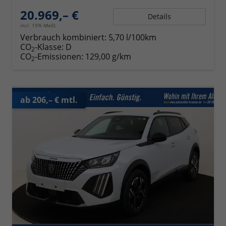
20.969,– €
Details
incl. 19% MwSt.
Verbrauch kombiniert:
5,70 l/100km
CO
-Klasse:
D
2
CO
-Emissionen:
129,00 g/km
2
ab 206,– € mtl.