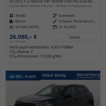
GT (GT) 1.2 Hybrid 145 107kW (145 PS) e-DCS6
unverbindliche Lieferzeit:
5 Wochen
Fahrzeug mit Tageszulassung
Fahrzeugnr.
356461
Getriebe
Automatik
Kraftstoff
Benzin
Außenfarbe
Schwarz, Perla Nera Schwarz
Leistung
107 kW (145 PS)
01.10.2025
26.080,– €
Details
incl. 19% MwSt.
Verbrauch kombiniert:
4,90 l/100km
CO
-Klasse:
C
2
CO
-Emissionen:
112,00 g/km
2
ab 267,– € mtl.