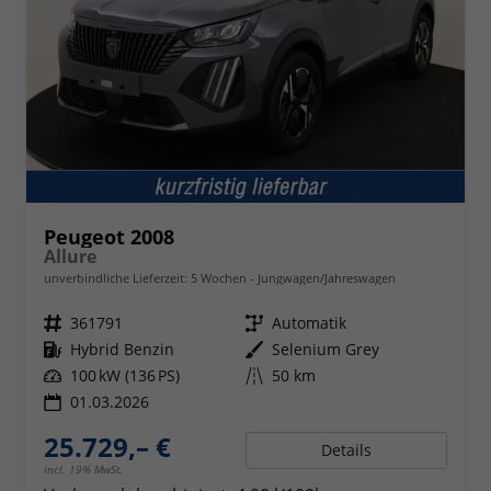
Peugeot 2008
Allure
unverbindliche Lieferzeit:
5 Wochen
Jungwagen/Jahreswagen
Fahrzeugnr.
361791
Getriebe
Automatik
Kraftstoff
Hybrid Benzin
Außenfarbe
Selenium Grey
Leistung
100 kW (136 PS)
Kilometerstand
50 km
01.03.2026
25.729,– €
Details
incl. 19% MwSt.