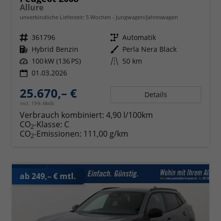
Allure
unverbindliche Lieferzeit:
5 Wochen
Jungwagen/Jahreswagen
Fahrzeugnr.
361796
Getriebe
Automatik
Kraftstoff
Hybrid Benzin
Außenfarbe
Perla Nera Black
Leistung
100 kW (136 PS)
Kilometerstand
50 km
01.03.2026
25.670,– €
Details
incl. 19% MwSt.
Verbrauch kombiniert:
4,90 l/100km
CO
-Klasse:
C
2
CO
-Emissionen:
111,00 g/km
2
ab 249,– € mtl.