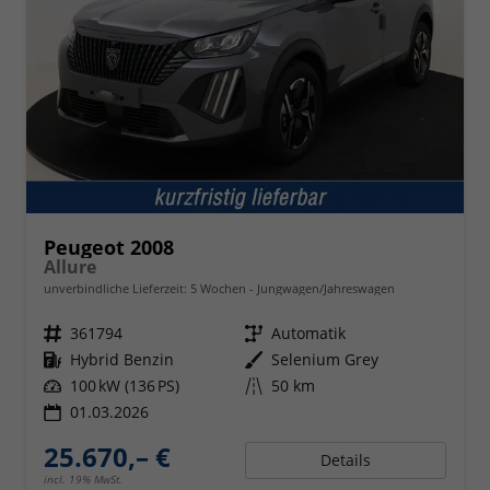
Peugeot 2008
Allure
unverbindliche Lieferzeit:
5 Wochen
Jungwagen/Jahreswagen
Fahrzeugnr.
361794
Getriebe
Automatik
Kraftstoff
Hybrid Benzin
Außenfarbe
Selenium Grey
Leistung
100 kW (136 PS)
Kilometerstand
50 km
01.03.2026
25.670,– €
Details
incl. 19% MwSt.