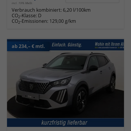
incl. 19% MwSt.
Verbrauch kombiniert:
6,20 l/100km
CO
-Klasse:
D
2
CO
-Emissionen:
129,00 g/km
2
ab 234,– € mtl.