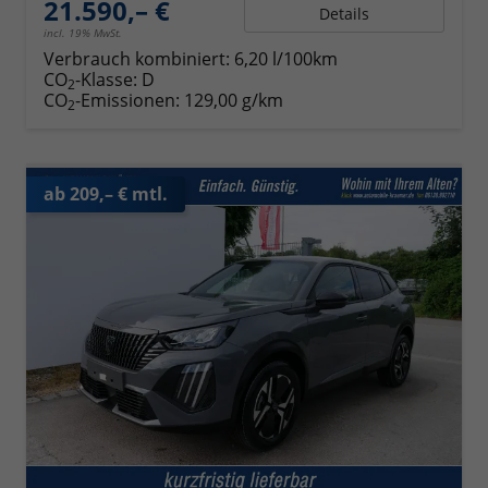
21.590,– €
Details
incl. 19% MwSt.
Verbrauch kombiniert:
6,20 l/100km
CO
-Klasse:
D
2
CO
-Emissionen:
129,00 g/km
2
ab 209,– € mtl.