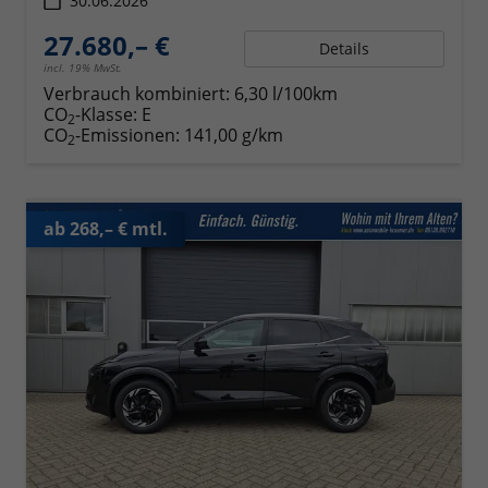
30.06.2026
27.680,– €
Details
incl. 19% MwSt.
Verbrauch kombiniert:
6,30 l/100km
CO
-Klasse:
E
2
CO
-Emissionen:
141,00 g/km
2
ab 268,– € mtl.