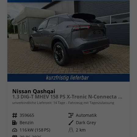
Nissan Qashqai
1.3 DIG-T MHEV 158 PS X-Tronic N-Connecta Teil-Leder PanoGlasdach Klimaautomatik Sitzheizung Lenkradheizung Navi ACC PDC v+h 360°Kamera DAB Bluetooth Touchscreen Apple CarPlay Android Auto 18"LM
unverbindliche Lieferzeit:
14 Tage
Fahrzeug mit Tageszulassung
Fahrzeugnr.
359665
Getriebe
Automatik
Kraftstoff
Benzin
Außenfarbe
Dark Grey
Leistung
116 kW (158 PS)
Kilometerstand
2 km