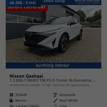
ab 268,– € mtl.
Nissan Qashqai
1.3 DIG-T MHEV 158 PS X-Tronic N-Connecta Teil-Leder PanoGlasdach Klimaautomatik Sitzheizung Lenkradheizung Navi ACC PDC v+h 360°Kamera DAB Bluetooth Touchscreen Apple CarPlay Android Auto 18"LM
unverbindliche Lieferzeit:
14 Tage
Fahrzeug mit Tageszulassung
Fahrzeugnr.
359428
Getriebe
Automatik
Kraftstoff
Benzin
Außenfarbe
Pearl White
Leistung
116 kW (158 PS)
Kilometerstand
2 km