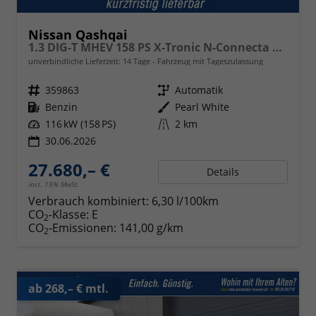
Nissan Qashqai
1.3 DIG-T MHEV 158 PS X-Tronic N-Connecta Teil-Leder PanoGlasdach Klimaautomatik Sitzheizung Lenkradheizung Navi ACC PDC v+h 360°Kamera DAB Bluetooth Touchscreen Apple CarPlay Android Auto 18"LM
unverbindliche Lieferzeit:
14 Tage
Fahrzeug mit Tageszulassung
Fahrzeugnr.
359863
Getriebe
Automatik
Kraftstoff
Benzin
Außenfarbe
Pearl White
Leistung
116 kW (158 PS)
Kilometerstand
2 km
30.06.2026
27.680,– €
Details
incl. 19% MwSt.
Verbrauch kombiniert:
6,30 l/100km
CO
-Klasse:
E
2
CO
-Emissionen:
141,00 g/km
2
ab 268,– € mtl.