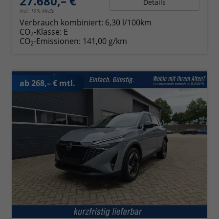
27.680,– €
Details
incl. 19% MwSt.
Verbrauch kombiniert:
6,30 l/100km
CO
-Klasse:
E
2
CO
-Emissionen:
141,00 g/km
2
ab 268,– € mtl.