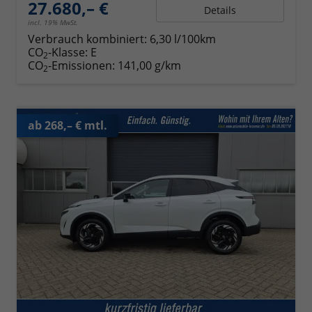
27.680,– €
Details
incl. 19% MwSt.
Verbrauch kombiniert:
6,30 l/100km
CO
-Klasse:
E
2
CO
-Emissionen:
141,00 g/km
2
ab 268,– € mtl.