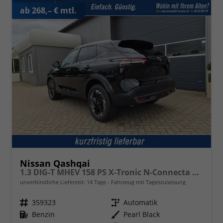
ab 268,– € mtl.
Nissan Qashqai
1.3 DIG-T MHEV 158 PS X-Tronic N-Connecta Teil-Leder PanoGlasdach Klimaautomatik Sitzheizung Lenkradheizung Navi ACC PDC v+h 360°Kamera DAB Bluetooth Touchscreen Apple CarPlay Android Auto 18"LM
unverbindliche Lieferzeit:
14 Tage
Fahrzeug mit Tageszulassung
Fahrzeugnr.
359323
Getriebe
Automatik
Kraftstoff
Benzin
Außenfarbe
Pearl Black