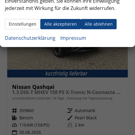
Einverständnis geben. Sie können Ihre Einwilligung
jederzeit mit Wirkung für die Zukunft widerrufen.
Einstellungen
Alle akzeptieren
Alle ablehnen
Datenschutzerklärung
Impressum
Nissan Qashqai
1.3 DIG-T MHEV 158 PS X-Tronic N-Connecta Teil-Leder PanoGlasdach Klimaautomatik Sitzheizung Lenkradheizung Navi ACC PDC v+h 360°Kamera DAB Bluetooth Touchscreen Apple CarPlay Android Auto 18"LM
unverbindliche Lieferzeit:
14 Tage
Fahrzeug mit Tageszulassung
Fahrzeugnr.
359860
Getriebe
Automatik
Kraftstoff
Benzin
Außenfarbe
Pearl Black
Leistung
116 kW (158 PS)
Kilometerstand
2 km
30.06.2026