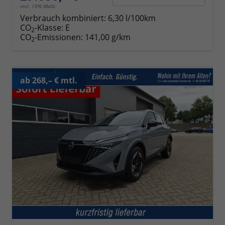
incl. 19% MwSt.
Verbrauch kombiniert:
6,30 l/100km
CO
-Klasse:
E
2
CO
-Emissionen:
141,00 g/km
2
ab 268,– € mtl.