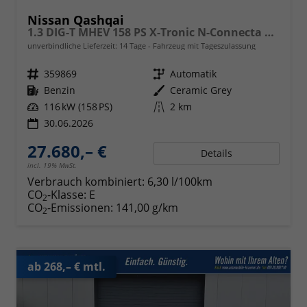
Nissan Qashqai
1.3 DIG-T MHEV 158 PS X-Tronic N-Connecta Teil-Leder PanoGlasdach Klimaautomatik Sitzheizung Lenkradheizung Navi ACC PDC v+h 360°Kamera DAB Bluetooth Touchscreen Apple CarPlay Android Auto 18"LM
unverbindliche Lieferzeit:
14 Tage
Fahrzeug mit Tageszulassung
Fahrzeugnr.
359869
Getriebe
Automatik
Kraftstoff
Benzin
Außenfarbe
Ceramic Grey
Leistung
116 kW (158 PS)
Kilometerstand
2 km
30.06.2026
27.680,– €
Details
incl. 19% MwSt.
Verbrauch kombiniert:
6,30 l/100km
CO
-Klasse:
E
2
CO
-Emissionen:
141,00 g/km
2
ab 268,– € mtl.