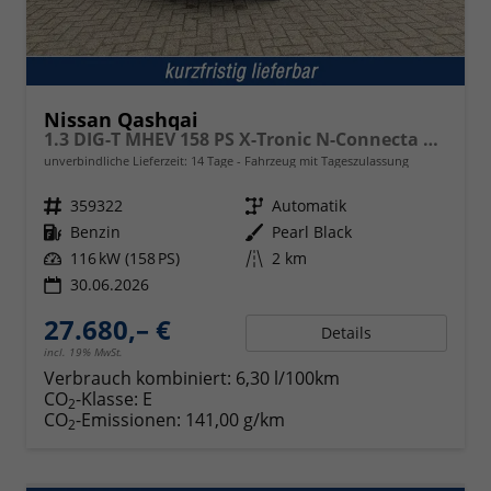
Nissan Qashqai
1.3 DIG-T MHEV 158 PS X-Tronic N-Connecta Teil-Leder PanoGlasdach Klimaautomatik Sitzheizung Lenkradheizung Navi ACC PDC v+h 360°Kamera DAB Bluetooth Touchscreen Apple CarPlay Android Auto 18"LM
unverbindliche Lieferzeit:
14 Tage
Fahrzeug mit Tageszulassung
Fahrzeugnr.
359322
Getriebe
Automatik
Kraftstoff
Benzin
Außenfarbe
Pearl Black
Leistung
116 kW (158 PS)
Kilometerstand
2 km
30.06.2026
27.680,– €
Details
incl. 19% MwSt.
Verbrauch kombiniert:
6,30 l/100km
CO
-Klasse:
E
2
CO
-Emissionen:
141,00 g/km
2