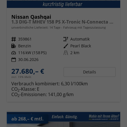
Nissan Qashqai
1.3 DIG-T MHEV 158 PS X-Tronic N-Connecta Teil-Leder PanoGlasdach Klimaautomatik Sitzheizung Lenkradheizung Navi ACC PDC v+h 360°Kamera DAB Bluetooth Touchscreen Apple CarPlay Android Auto 18"LM
unverbindliche Lieferzeit:
14 Tage
Fahrzeug mit Tageszulassung
Fahrzeugnr.
359861
Getriebe
Automatik
Kraftstoff
Benzin
Außenfarbe
Pearl Black
Leistung
116 kW (158 PS)
Kilometerstand
2 km
30.06.2026
27.680,– €
Details
incl. 19% MwSt.
Verbrauch kombiniert:
6,30 l/100km
CO
-Klasse:
E
2
CO
-Emissionen:
141,00 g/km
2
ab 268,– € mtl.