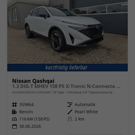
Nissan Qashqai
1.3 DIG-T MHEV 158 PS X-Tronic N-Connecta Teil-Leder PanoGlasdach Klimaautomatik Sitzheizung Lenkradheizung Navi ACC PDC v+h 360°Kamera DAB Bluetooth Touchscreen Apple CarPlay Android Auto 18"LM
unverbindliche Lieferzeit:
14 Tage
Fahrzeug mit Tageszulassung
Fahrzeugnr.
359864
Getriebe
Automatik
Kraftstoff
Benzin
Außenfarbe
Pearl White
Leistung
116 kW (158 PS)
Kilometerstand
2 km
30.06.2026