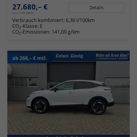
27.680,– €
Details
incl. 19% MwSt.
Verbrauch kombiniert:
6,30 l/100km
CO
-Klasse:
E
2
CO
-Emissionen:
141,00 g/km
2
ab 268,– € mtl.