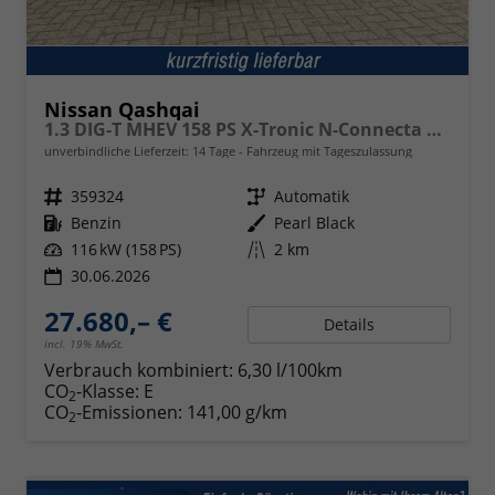
Nissan Qashqai
1.3 DIG-T MHEV 158 PS X-Tronic N-Connecta Teil-Leder PanoGlasdach Klimaautomatik Sitzheizung Lenkradheizung Navi ACC PDC v+h 360°Kamera DAB Bluetooth Touchscreen Apple CarPlay Android Auto 18"LM
unverbindliche Lieferzeit:
14 Tage
Fahrzeug mit Tageszulassung
Fahrzeugnr.
359324
Getriebe
Automatik
Kraftstoff
Benzin
Außenfarbe
Pearl Black
Leistung
116 kW (158 PS)
Kilometerstand
2 km
30.06.2026
27.680,– €
Details
incl. 19% MwSt.
Verbrauch kombiniert:
6,30 l/100km
CO
-Klasse:
E
2
CO
-Emissionen:
141,00 g/km
2