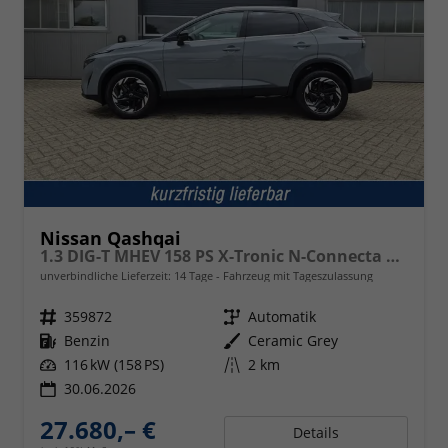
Nissan Qashqai
1.3 DIG-T MHEV 158 PS X-Tronic N-Connecta Teil-Leder PanoGlasdach Klimaautomatik Sitzheizung Lenkradheizung Navi ACC PDC v+h 360°Kamera DAB Bluetooth Touchscreen Apple CarPlay Android Auto 18"LM
unverbindliche Lieferzeit:
14 Tage
Fahrzeug mit Tageszulassung
Fahrzeugnr.
359872
Getriebe
Automatik
Kraftstoff
Benzin
Außenfarbe
Ceramic Grey
Leistung
116 kW (158 PS)
Kilometerstand
2 km
30.06.2026
27.680,– €
Details