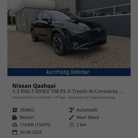
Nissan Qashqai
1.3 DIG-T MHEV 158 PS X-Tronic N-Connecta Teil-Leder PanoGlasdach Klimaautomatik Sitzheizung Lenkradheizung Navi ACC PDC v+h 360°Kamera DAB Bluetooth Touchscreen Apple CarPlay Android Auto 18"LM
unverbindliche Lieferzeit:
14 Tage
Fahrzeug mit Tageszulassung
Fahrzeugnr.
359862
Getriebe
Automatik
Kraftstoff
Benzin
Außenfarbe
Pearl Black
Leistung
116 kW (158 PS)
Kilometerstand
2 km
30.06.2026