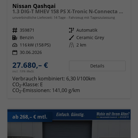
Nissan Qashqai
1.3 DIG-T MHEV 158 PS X-Tronic N-Connecta Teil-Leder PanoGlasdach Klimaautomatik Sitzheizung Lenkradheizung Navi ACC PDC v+h 360°Kamera DAB Bluetooth Touchscreen Apple CarPlay Android Auto 18"LM
unverbindliche Lieferzeit:
14 Tage
Fahrzeug mit Tageszulassung
Fahrzeugnr.
359871
Getriebe
Automatik
Kraftstoff
Benzin
Außenfarbe
Ceramic Grey
Leistung
116 kW (158 PS)
Kilometerstand
2 km
30.06.2026
27.680,– €
Details
incl. 19% MwSt.
Verbrauch kombiniert:
6,30 l/100km
CO
-Klasse:
E
2
CO
-Emissionen:
141,00 g/km
2
ab 268,– € mtl.