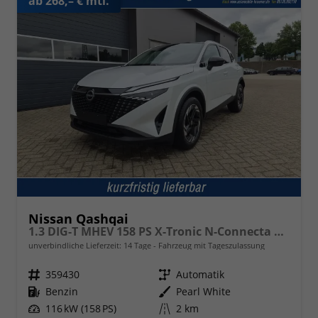
ab 268,– € mtl.
Nissan Qashqai
1.3 DIG-T MHEV 158 PS X-Tronic N-Connecta Teil-Leder PanoGlasdach Klimaautomatik Sitzheizung Lenkradheizung Navi ACC PDC v+h 360°Kamera DAB Bluetooth Touchscreen Apple CarPlay Android Auto 18"LM
unverbindliche Lieferzeit:
14 Tage
Fahrzeug mit Tageszulassung
Fahrzeugnr.
359430
Getriebe
Automatik
Kraftstoff
Benzin
Außenfarbe
Pearl White
Leistung
116 kW (158 PS)
Kilometerstand
2 km