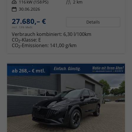
Leistung
116 kW (158 PS)
Kilometerstand
2 km
30.06.2026
27.680,– €
Details
incl. 19% MwSt.
Verbrauch kombiniert:
6,30 l/100km
CO
-Klasse:
E
2
CO
-Emissionen:
141,00 g/km
2
ab 268,– € mtl.