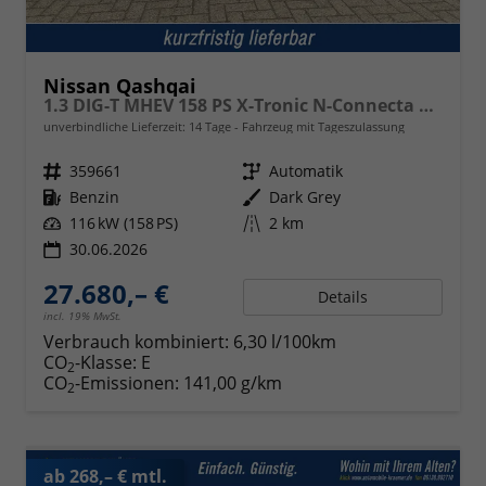
Nissan Qashqai
1.3 DIG-T MHEV 158 PS X-Tronic N-Connecta Teil-Leder PanoGlasdach Klimaautomatik Sitzheizung Lenkradheizung Navi ACC PDC v+h 360°Kamera DAB Bluetooth Touchscreen Apple CarPlay Android Auto 18"LM
unverbindliche Lieferzeit:
14 Tage
Fahrzeug mit Tageszulassung
Fahrzeugnr.
359661
Getriebe
Automatik
Kraftstoff
Benzin
Außenfarbe
Dark Grey
Leistung
116 kW (158 PS)
Kilometerstand
2 km
30.06.2026
27.680,– €
Details
incl. 19% MwSt.
Verbrauch kombiniert:
6,30 l/100km
CO
-Klasse:
E
2
CO
-Emissionen:
141,00 g/km
2
ab 268,– € mtl.