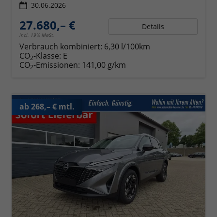
30.06.2026
27.680,– €
Details
incl. 19% MwSt.
Verbrauch kombiniert:
6,30 l/100km
CO
-Klasse:
E
2
CO
-Emissionen:
141,00 g/km
2
ab 268,– € mtl.