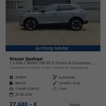
Nissan Qashqai
1.3 DIG-T MHEV 158 PS X-Tronic N-Connecta Teil-Leder PanoGlasdach Klimaautomatik Sitzheizung Lenkradheizung Navi ACC PDC v+h 360°Kamera DAB Bluetooth Touchscreen Apple CarPlay Android Auto 18"LM
unverbindliche Lieferzeit:
14 Tage
Fahrzeug mit Tageszulassung
Fahrzeugnr.
359870
Getriebe
Automatik
Kraftstoff
Benzin
Außenfarbe
Ceramic Grey
Leistung
116 kW (158 PS)
Kilometerstand
2 km
30.06.2026
27.680,– €
Details