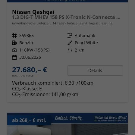
Nissan Qashqai
1.3 DIG-T MHEV 158 PS X-Tronic N-Connecta Teil-Leder PanoGlasdach Klimaautomatik Sitzheizung Lenkradheizung Navi ACC PDC v+h 360°Kamera DAB Bluetooth Touchscreen Apple CarPlay Android Auto 18"LM
unverbindliche Lieferzeit:
14 Tage
Fahrzeug mit Tageszulassung
Fahrzeugnr.
359865
Getriebe
Automatik
Kraftstoff
Benzin
Außenfarbe
Pearl White
Leistung
116 kW (158 PS)
Kilometerstand
2 km
30.06.2026
27.680,– €
Details
incl. 19% MwSt.
Verbrauch kombiniert:
6,30 l/100km
CO
-Klasse:
E
2
CO
-Emissionen:
141,00 g/km
2
ab 268,– € mtl.