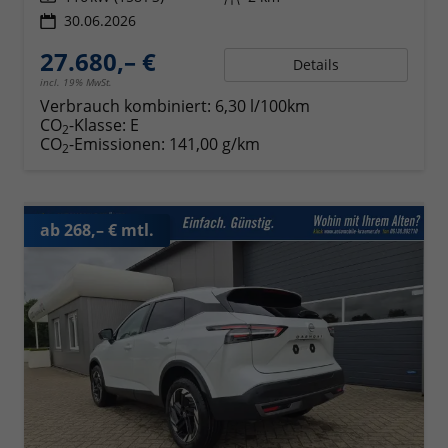
30.06.2026
27.680,– €
Details
incl. 19% MwSt.
Verbrauch kombiniert:
6,30 l/100km
CO
-Klasse:
E
2
CO
-Emissionen:
141,00 g/km
2
ab 268,– € mtl.