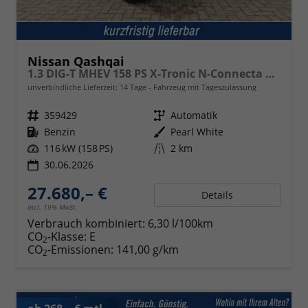
Nissan Qashqai
1.3 DIG-T MHEV 158 PS X-Tronic N-Connecta Teil-Leder PanoGlasdach Klimaautomatik Sitzheizung Lenkradheizung Navi ACC PDC v+h 360°Kamera DAB Bluetooth Touchscreen Apple CarPlay Android Auto 18"LM
unverbindliche Lieferzeit:
14 Tage
Fahrzeug mit Tageszulassung
Fahrzeugnr.
359429
Getriebe
Automatik
Kraftstoff
Benzin
Außenfarbe
Pearl White
Leistung
116 kW (158 PS)
Kilometerstand
2 km
30.06.2026
27.680,– €
Details
incl. 19% MwSt.
Verbrauch kombiniert:
6,30 l/100km
CO
-Klasse:
E
2
CO
-Emissionen:
141,00 g/km
2