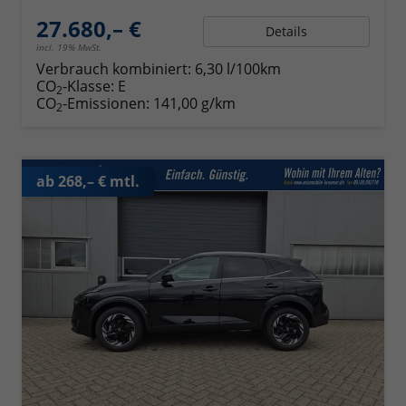
27.680,– €
Details
incl. 19% MwSt.
Verbrauch kombiniert:
6,30 l/100km
CO
-Klasse:
E
2
CO
-Emissionen:
141,00 g/km
2
ab 268,– € mtl.