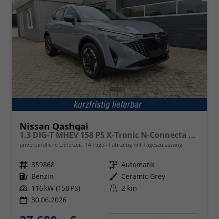
Nissan Qashqai
1.3 DIG-T MHEV 158 PS X-Tronic N-Connecta Teil-Leder PanoGlasdach Klimaautomatik Sitzheizung Lenkradheizung Navi ACC PDC v+h 360°Kamera DAB Bluetooth Touchscreen Apple CarPlay Android Auto 18"LM
unverbindliche Lieferzeit:
14 Tage
Fahrzeug mit Tageszulassung
Fahrzeugnr.
359868
Getriebe
Automatik
Kraftstoff
Benzin
Außenfarbe
Ceramic Grey
Leistung
116 kW (158 PS)
Kilometerstand
2 km
30.06.2026