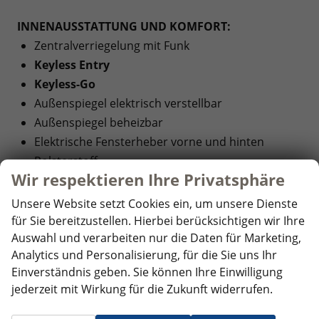
INNENAUSSTATTUNG UND KOMFORT:
Zentralverriegelung mit Funk
Keyless Entry
Keyless-Go
Außenspiegel elektrisch verstellbar
Außenspiegel beheizbar
Elektrische Fensterheber vorne und hinten
Polsterstoff
Wir respektieren Ihre Privatsphäre
Sitzheizung vorne
Fahrersitz höhenverstellbar
Unsere Website setzt Cookies ein, um unsere Dienste
Mittelarmlehne
für Sie bereitzustellen. Hierbei berücksichtigen wir Ihre
Auswahl und verarbeiten nur die Daten für Marketing,
Multifunktionslenkrad
Analytics und Personalisierung, für die Sie uns Ihr
Lederlenkrad
Einverständnis geben. Sie können Ihre Einwilligung
Lenkrad höhenverstellbar
jederzeit mit Wirkung für die Zukunft widerrufen.
Lenkradheizung
Klimaautomatik