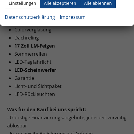
Einstellungen
Alle akzeptieren
Alle ablehnen
EXTRAS:
Datenschutzerklärung
Impressum
Winterpaket
Colorverglasung
Dachreling
17 Zoll LM-Felgen
Sommerreifen
LED-Tagfahrlicht
LED-Scheinwerfer
Garantie
Licht- und Sichtpaket
LED-Rückleuchten
Was für den Kauf bei uns spricht:
- Günstige Finanzierungsangebote, jederzeit vorzeitig
ablösbar
- Europaweite Anlieferung auf Anfrage