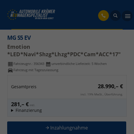
fahrzeug
MG S5 EV
Emotion
*LED*Navi*Shzg*Lhzg*PDC*Cam*ACC*17"
Fahrzeugnr.:
356343
unverbindliche Lieferzeit:
5 Wochen
Fahrzeug mit Tageszulassung
28.990,– €
Gesamtpreis
incl. 19% MwSt., Überführung.
281,– €
mtl.
Finanzierung
Inzahlungnahme