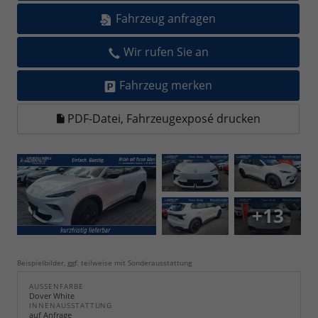
Fahrzeug anfragen
Wir rufen Sie an
Fahrzeug merken
PDF-Datei, Fahrzeugexposé drucken
+13
Beispielbilder, ggf. teilweise mit Sonderausstattung
AUSSENFARBE
Dover White
INNENAUSSTATTUNG
auf Anfrage