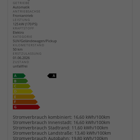
GETRIEBE
Automatik
ANTRIEBSACHSE
Frontantrieb
LEISTUNG
125 kW (170 PS)
KRAFTSTOFF
Elektro
KATEGORIE
SUV/Geländewagen/Pickup
KILOMETERSTAND
50 km
ERSTZULASSUNG
01.06.2026
ZUSTAND
unfallfrei
Stromverbrauch kombiniert:
16,60 kWh/100km
Stromverbrauch Innenstadt:
16,60 kWh/100km
Stromverbrauch Stadtrand:
11,60 kWh/100km
Stromverbrauch Landstraße:
13,40 kWh/100km
Stromverbrauch Autobahn:
19,80 kWh/100km