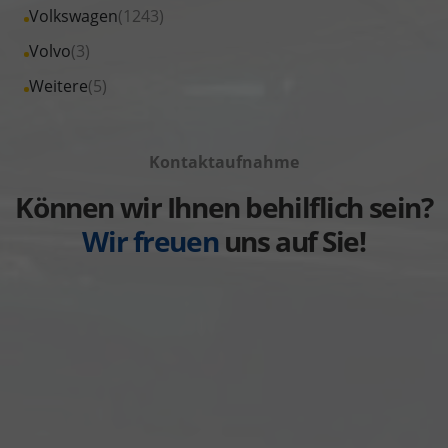
von
Fahrzeuge
Alle
Volkswagen
(1243)
anzeigen
Suzuki
von
Fahrzeuge
Alle
Volvo
(3)
anzeigen
Toyota
von
Fahrzeuge
Alle
Weitere
(5)
anzeigen
Volkswagen
von
Fahrzeuge
anzeigen
Volvo
von
anzeigen
Kontaktaufnahme
Weitere
anzeigen
Können wir Ihnen behilflich sein?
Wir freuen
uns auf Sie!