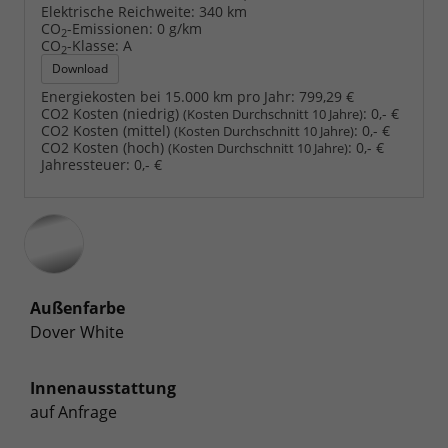
Elektrische Reichweite:
340 km
CO
-Emissionen:
0 g/km
2
CO
-Klasse:
A
2
Download
Energiekosten bei 15.000 km pro Jahr:
799,29 €
CO2 Kosten (niedrig)
:
0,- €
(Kosten Durchschnitt 10 Jahre)
CO2 Kosten (mittel)
:
0,- €
(Kosten Durchschnitt 10 Jahre)
CO2 Kosten (hoch)
:
0,- €
(Kosten Durchschnitt 10 Jahre)
Jahressteuer:
0,- €
Außenfarbe
Dover White
Innenausstattung
auf Anfrage