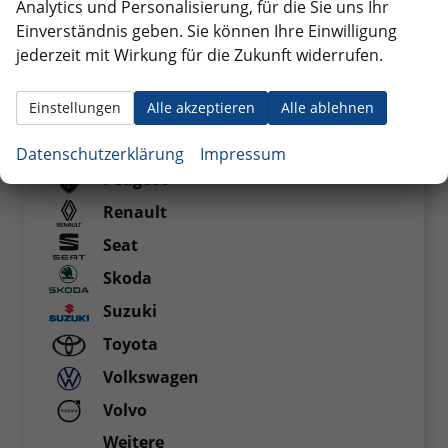
Analytics und Personalisierung, für die Sie uns Ihr
Mercedes-Benz
Einverständnis geben. Sie können Ihre Einwilligung
MG
jederzeit mit Wirkung für die Zukunft widerrufen.
MINI
Einstellungen
Alle akzeptieren
Alle ablehnen
Nissan
Opel
Datenschutzerklärung
Impressum
Peugeot
Renault
Seat
Skoda
Suzuki
Toyota
Volkswagen
Volvo
Weitere