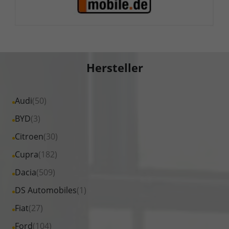
Hersteller
Alle
Audi
(50)
Fahrzeuge
Alle
BYD
(3)
von
Fahrzeuge
Alle
Citroen
(30)
Audi
von
Fahrzeuge
Alle
Cupra
(182)
anzeigen
BYD
von
Fahrzeuge
Alle
Dacia
(509)
anzeigen
Citroen
von
Fahrzeuge
Alle
DS Automobiles
(1)
anzeigen
Cupra
von
Fahrzeuge
Alle
Fiat
(27)
anzeigen
Dacia
von
Fahrzeuge
Alle
Ford
(104)
anzeigen