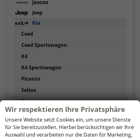
Jaecoo
Jeep
Kia
Ceed
Ceed Sportswagon
K4
K4 Sportswagon
Picanto
Seltos
Sportage
Wir respektieren Ihre Privatsphäre
Stonic
Unsere Website setzt Cookies ein, um unsere Dienste
XCeed
für Sie bereitzustellen. Hierbei berücksichtigen wir Ihre
Maxus
Auswahl und verarbeiten nur die Daten für Marketing,