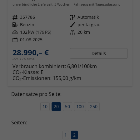
unverbindliche Lieferzeit:
5 Wochen
Fahrzeug mit Tageszulassung
Fahrzeugnr.
357786
Getriebe
Automatik
Kraftstoff
Benzin
Außenfarbe
penta grau
Leistung
132 kW (179 PS)
Kilometerstand
20 km
01.08.2025
28.990,– €
Details
incl. 19% MwSt.
Verbrauch kombiniert:
6,80 l/100km
CO
-Klasse:
E
2
CO
-Emissionen:
155,00 g/km
2
Datensätze pro Seite:
10
20
50
100
250
Seiten:
1
2