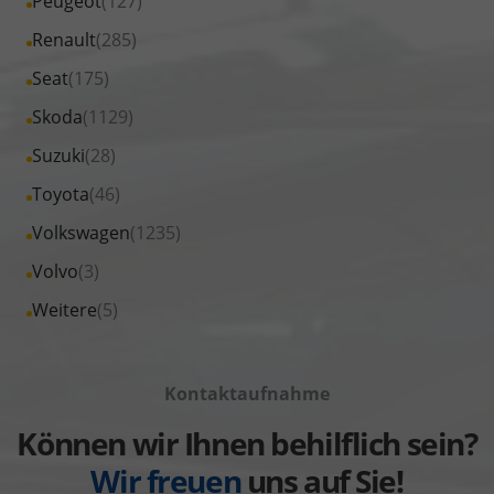
Alle
Peugeot
(127)
anzeigen
Nissan
von
Fahrzeuge
Alle
Renault
(285)
anzeigen
Opel
von
Fahrzeuge
Alle
Seat
(175)
anzeigen
Peugeot
von
Fahrzeuge
Alle
Skoda
(1129)
anzeigen
Renault
von
Fahrzeuge
Alle
Suzuki
(28)
anzeigen
Seat
von
Fahrzeuge
Alle
Toyota
(46)
anzeigen
Skoda
von
Fahrzeuge
Alle
Volkswagen
(1235)
anzeigen
Suzuki
von
Fahrzeuge
Alle
Volvo
(3)
anzeigen
Toyota
von
Fahrzeuge
Alle
Weitere
(5)
anzeigen
Volkswagen
von
Fahrzeuge
anzeigen
Volvo
von
anzeigen
Kontaktaufnahme
Weitere
anzeigen
Können wir Ihnen behilflich sein?
Wir freuen
uns auf Sie!