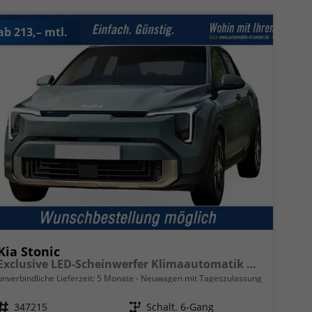
ab 213,– mtl.
Kia Stonic
Exclusive LED-Scheinwerfer Klimaautomatik Regensensor Sitzheizung Kamera PDC v+h
unverbindliche Lieferzeit:
5 Monate
Neuwagen mit Tageszulassung
Fahrzeugnr.
347215
Getriebe
Schalt. 6-Gang