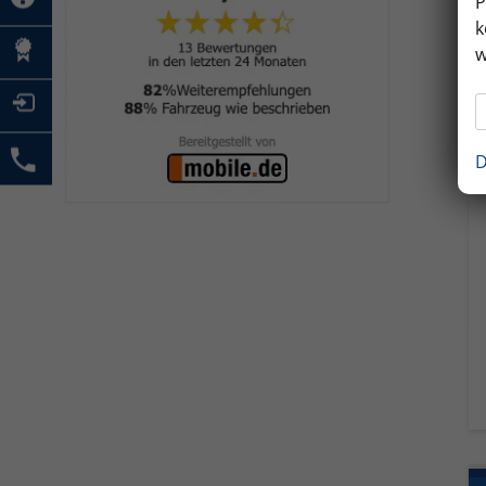
P
k
w
D