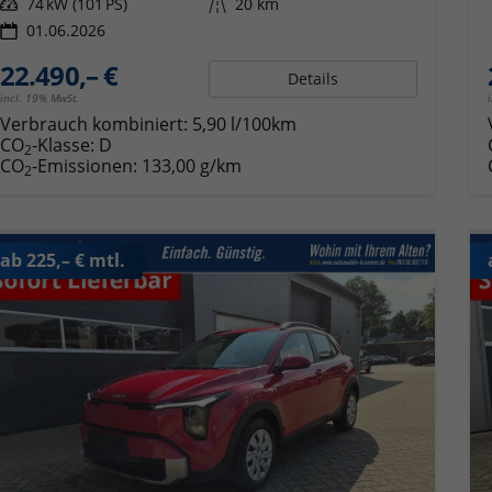
Leistung
74 kW (101 PS)
Kilometerstand
20 km
01.06.2026
22.490,– €
Details
incl. 19% MwSt.
Verbrauch kombiniert:
5,90 l/100km
CO
-Klasse:
D
2
CO
-Emissionen:
133,00 g/km
2
ab 225,– € mtl.