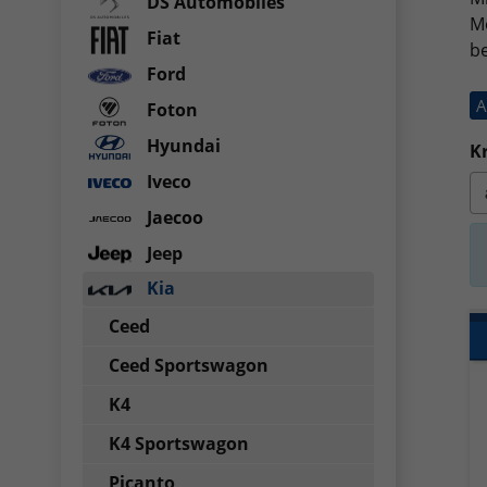
DS Automobiles
Mo
Fiat
be
Ford
A
Foton
Hyundai
Kr
Iveco
Jaecoo
Jeep
Kia
Ceed
Ceed Sportswagon
K4
K4 Sportswagon
Picanto