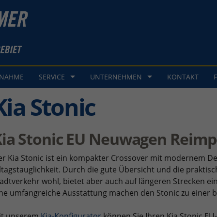
GNAHME
SERVICE
UNTERNEHMEN
KONTAKT
Kia Stonic
Kia Stonic EU Neuwagen Reimp
er Kia Stonic ist ein kompakter Crossover mit modernem 
ltagstauglichkeit. Durch die gute Übersicht und die praktis
adtverkehr wohl, bietet aber auch auf längeren Strecken e
ne umfangreiche Ausstattung machen den Stonic zu einer be
it unserem
Kia-Konfigurator
können Sie Ihren Kia Stonic EU