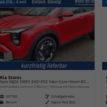
ab 218,– € mtl.
Kia Stonic
Spin MJ26 100PS SHZ+PDC h&v+Cam+Navi+Klima
unverbindliche Lieferzeit:
5 Wochen
Fahrzeug mit Tageszulassung
Fahrzeugnr.
357782
Getriebe
Schaltgetriebe
Kraftstoff
Benzin
Außenfarbe
Signal Red BEG