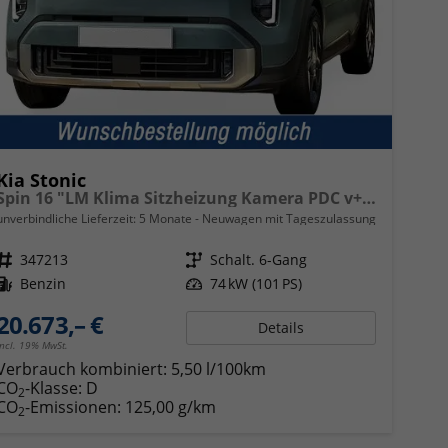
Kia Stonic
Spin 16 "LM Klima Sitzheizung Kamera PDC v+h Bremsassistent Lenkradheizung
unverbindliche Lieferzeit:
5 Monate
Neuwagen mit Tageszulassung
Fahrzeugnr.
347213
Getriebe
Schalt. 6-Gang
Kraftstoff
Benzin
Leistung
74 kW (101 PS)
20.673,– €
Details
incl. 19% MwSt.
Verbrauch kombiniert:
5,50 l/100km
CO
-Klasse:
D
2
CO
-Emissionen:
125,00 g/km
2