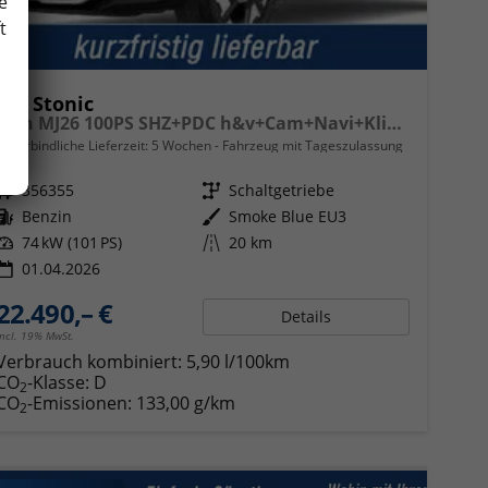
e
t
Kia Stonic
Spin MJ26 100PS SHZ+PDC h&v+Cam+Navi+Klima
unverbindliche Lieferzeit:
5 Wochen
Fahrzeug mit Tageszulassung
Fahrzeugnr.
356355
Getriebe
Schaltgetriebe
Kraftstoff
Benzin
Außenfarbe
Smoke Blue EU3
Leistung
74 kW (101 PS)
Kilometerstand
20 km
01.04.2026
22.490,– €
Details
incl. 19% MwSt.
Verbrauch kombiniert:
5,90 l/100km
CO
-Klasse:
D
2
CO
-Emissionen:
133,00 g/km
2