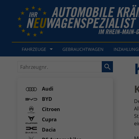
FAHRZEUGE
GEBRAUCHTWAGEN
INZAHLUN
Fahrzeugnr.
Audi
BYD
D
Al
Citroen
St
Cupra
ei
Dacia
M