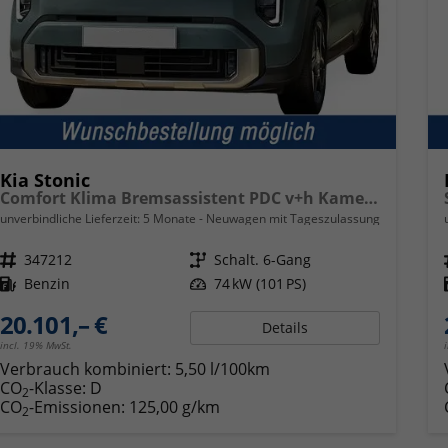
Kia Stonic
Comfort Klima Bremsassistent PDC v+h Kamera Fernlichtassistent Spurhalteassistent
unverbindliche Lieferzeit:
5 Monate
Neuwagen mit Tageszulassung
Fahrzeugnr.
347212
Getriebe
Schalt. 6-Gang
Kraftstoff
Benzin
Leistung
74 kW (101 PS)
20.101,– €
Details
incl. 19% MwSt.
Verbrauch kombiniert:
5,50 l/100km
CO
-Klasse:
D
2
CO
-Emissionen:
125,00 g/km
2