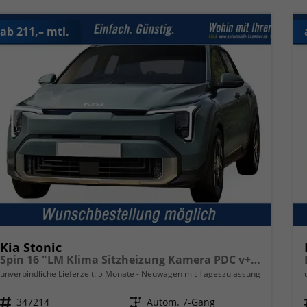
ab 211,– mtl.
Kia Stonic
Spin 16 "LM Klima Sitzheizung Kamera PDC v+h Bremsassistent Lenkradheizung
unverbindliche Lieferzeit:
5 Monate
Neuwagen mit Tageszulassung
Fahrzeugnr.
347214
Getriebe
Autom. 7-Gang