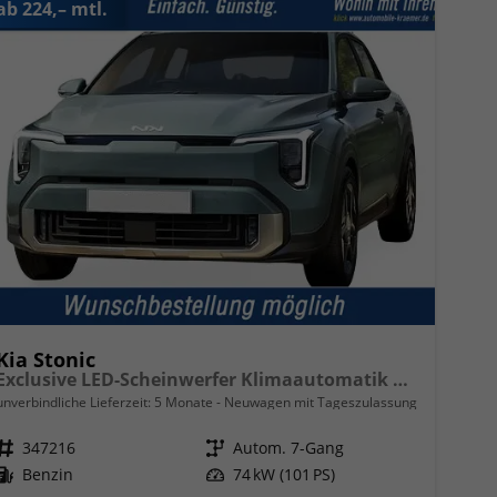
ab 224,– mtl.
Kia Stonic
Exclusive LED-Scheinwerfer Klimaautomatik Regensensor Sitzheizung Kamera PDC v+h
unverbindliche Lieferzeit:
5 Monate
Neuwagen mit Tageszulassung
Fahrzeugnr.
347216
Getriebe
Autom. 7-Gang
Kraftstoff
Benzin
Leistung
74 kW (101 PS)