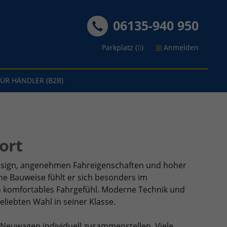
06135-940 950
Parkplatz (
0
)
Anmelden
FÜR HÄNDLER (B2B)
ort
Design, angenehmen Fahreigenschaften und hoher
che Bauweise fühlt er sich besonders im
in komfortables Fahrgefühl. Moderne Technik und
liebten Wahl in seiner Klasse.
-Neuwagen individuell zusammenstellen. Viele