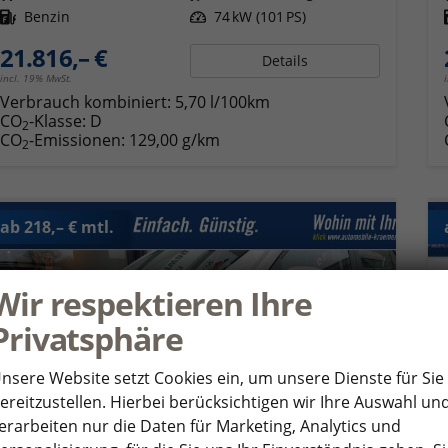
Kraftstoff
Benzin
Leistung
74 kW (101 PS)
21.816,– €
Details
incl. 19% MwSt.
Verbrauch kombiniert:
5,70 l/100km
CO
-Klasse:
D
2
CO
-Emissionen:
129,00 g/km
2
ab 218,– € mtl.
Wir respektieren Ihre
Privatsphäre
nsere Website setzt Cookies ein, um unsere Dienste für Sie
ereitzustellen. Hierbei berücksichtigen wir Ihre Auswahl un
erarbeiten nur die Daten für Marketing, Analytics und