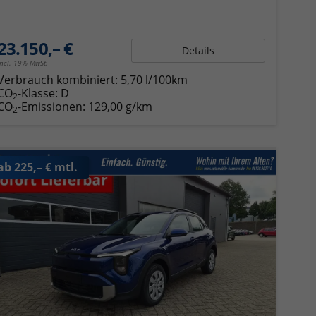
23.150,– €
Details
incl. 19% MwSt.
Verbrauch kombiniert:
5,70 l/100km
CO
-Klasse:
D
2
CO
-Emissionen:
129,00 g/km
2
ab 225,– € mtl.