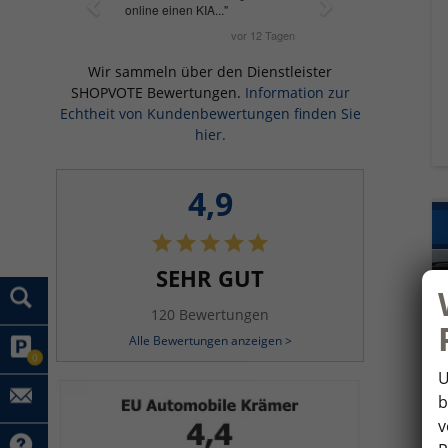
Wir sammeln über den Dienstleister
SHOPVOTE Bewertungen.
Information zur
Echtheit von Kundenbewertungen finden Sie
hier.
4,9
SEHR GUT
120 Bewertungen
Alle Bewertungen anzeigen >
0
U
b
v