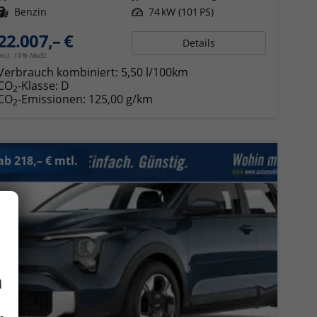
Kraftstoff
Benzin
Leistung
74 kW (101 PS)
22.007,– €
Details
incl. 19% MwSt.
Verbrauch kombiniert:
5,50 l/100km
CO
-Klasse:
D
2
CO
-Emissionen:
125,00 g/km
2
ab 218,– € mtl.
d