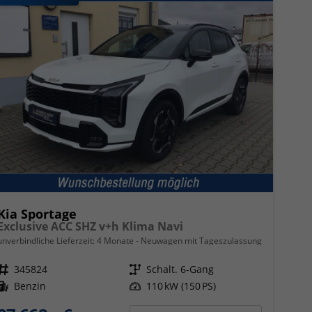
Kia Sportage
Exclusive ACC SHZ v+h Klima Navi
unverbindliche Lieferzeit:
4 Monate
Neuwagen mit Tageszulassung
Fahrzeugnr.
345824
Getriebe
Schalt. 6-Gang
Kraftstoff
Benzin
Leistung
110 kW (150 PS)