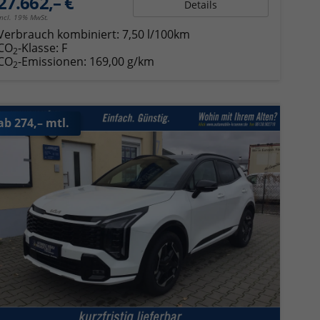
27.662,– €
Details
incl. 19% MwSt.
Verbrauch kombiniert:
7,50 l/100km
CO
-Klasse:
F
2
CO
-Emissionen:
169,00 g/km
2
ab 274,– mtl.