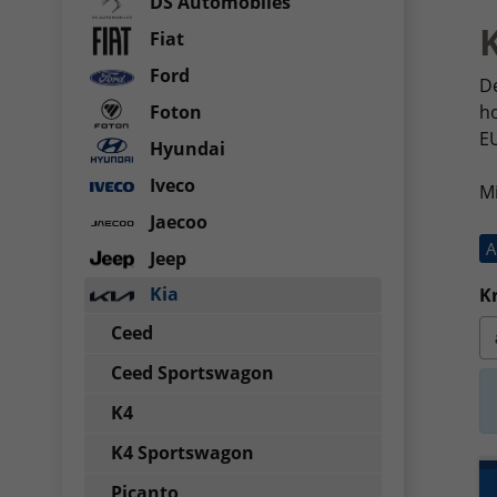
DS Automobiles
K
Fiat
Ford
De
ho
Foton
E
Hyundai
Iveco
M
Jaecoo
A
Jeep
Kia
Kr
Ceed
Ceed Sportswagon
K4
K4 Sportswagon
Picanto