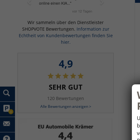
Wir sammeln über den Dienstleister
SHOPVOTE Bewertungen.
Information zur
Echtheit von Kundenbewertungen finden Sie
hier.
4,9
SEHR GUT
120 Bewertungen
Alle Bewertungen anzeigen >
0
U
b
v