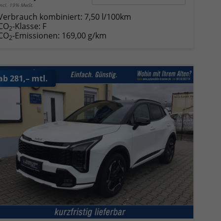
incl. 19% MwSt.
Verbrauch kombiniert:
7,50 l/100km
CO
-Klasse:
F
2
CO
-Emissionen:
169,00 g/km
2
ab 281,– mtl.