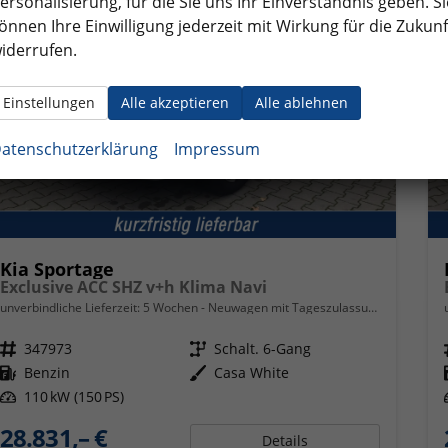
ersonalisierung, für die Sie uns Ihr Einverständnis geben. Si
önnen Ihre Einwilligung jederzeit mit Wirkung für die Zukunf
iderrufen.
Einstellungen
Alle akzeptieren
Alle ablehnen
atenschutzerklärung
Impressum
Kia Sportage
Exclusive ACC SHZ v+h Klima Navi
unverbindliche Lieferzeit:
5 Wochen
Neuwagen mit Tageszulassung
Fahrzeugnr.
347973
Getriebe
Schalt. 6-Gang
Kraftstoff
Benzin
Außenfarbe
Casa White
Leistung
110 kW (150 PS)
28.831,– €
Details