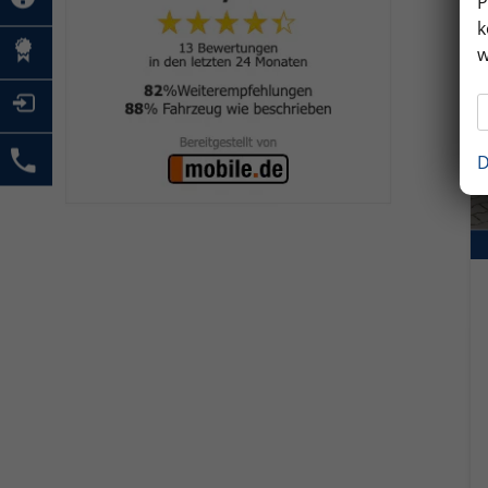
P
k
w
D