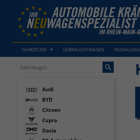
FAHRZEUGE
GEBRAUCHTWAGEN
INZAHLUN
Fahrzeugnr.
Audi
BYD
Citroen
Cupra
Dacia