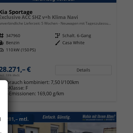
Kia Sportage
Exclusive ACC SHZ v+h Klima Navi
unverbindliche Lieferzeit:
5 Wochen
Neuwagen mit Tageszulassung
Fahrzeugnr.
347960
Getriebe
Schalt. 6-Gang
Kraftstoff
Benzin
Außenfarbe
Casa White
Leistung
110 kW (150 PS)
28.271,– €
Details
incl. 19% MwSt.
Verbrauch kombiniert:
7,50 l/100km
CO
-Klasse:
F
2
CO
-Emissionen:
169,00 g/km
2
ab 281,– mtl.
d