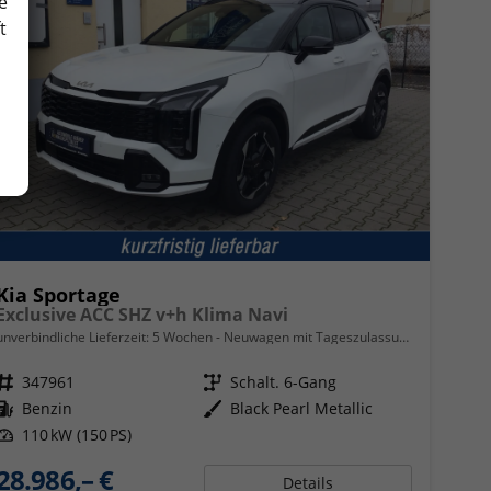
e
t
Kia Sportage
Exclusive ACC SHZ v+h Klima Navi
unverbindliche Lieferzeit:
5 Wochen
Neuwagen mit Tageszulassung
Fahrzeugnr.
347961
Getriebe
Schalt. 6-Gang
Kraftstoff
Benzin
Außenfarbe
Black Pearl Metallic
Leistung
110 kW (150 PS)
28.986,– €
Details