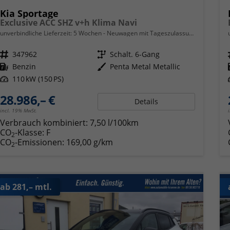
Kia Sportage
Exclusive ACC SHZ v+h Klima Navi
unverbindliche Lieferzeit:
5 Wochen
Neuwagen mit Tageszulassung
Fahrzeugnr.
347962
Getriebe
Schalt. 6-Gang
Kraftstoff
Benzin
Außenfarbe
Penta Metal Metallic
Leistung
110 kW (150 PS)
28.986,– €
Details
incl. 19% MwSt.
Verbrauch kombiniert:
7,50 l/100km
CO
-Klasse:
F
2
CO
-Emissionen:
169,00 g/km
2
ab 281,– mtl.