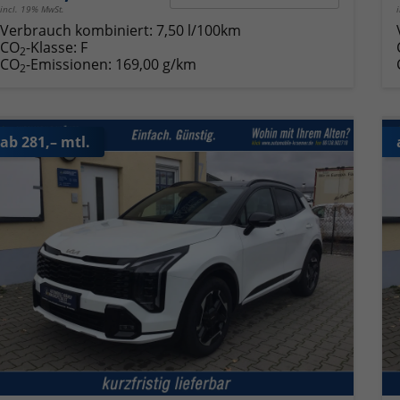
incl. 19% MwSt.
Verbrauch kombiniert:
7,50 l/100km
CO
-Klasse:
F
2
CO
-Emissionen:
169,00 g/km
2
ab 281,– mtl.