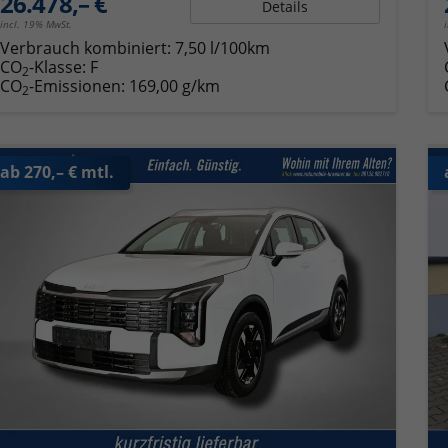
26.478,– €
Details
incl. 19% MwSt.
Verbrauch kombiniert:
7,50 l/100km
CO
-Klasse:
F
2
CO
-Emissionen:
169,00 g/km
2
ab 270,– € mtl.