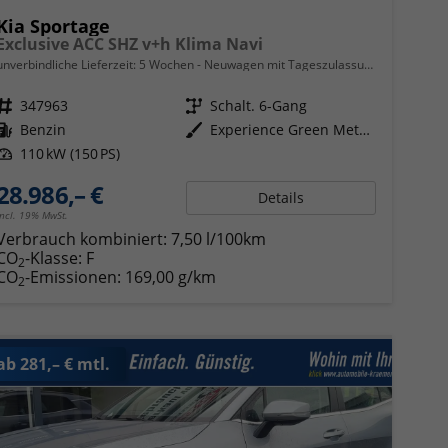
Kia Sportage
Exclusive ACC SHZ v+h Klima Navi
unverbindliche Lieferzeit:
5 Wochen
Neuwagen mit Tageszulassung
Fahrzeugnr.
347963
Getriebe
Schalt. 6-Gang
Kraftstoff
Benzin
Außenfarbe
Experience Green Metallic
Leistung
110 kW (150 PS)
28.986,– €
Details
incl. 19% MwSt.
Verbrauch kombiniert:
7,50 l/100km
CO
-Klasse:
F
2
CO
-Emissionen:
169,00 g/km
2
ab 281,– € mtl.