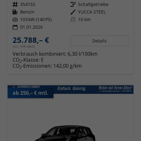
Fahrzeugnr.
354155
Getriebe
Schaltgetriebe
Kraftstoff
Benzin
Außenfarbe
YUCCA STEEL
Leistung
103 kW (140 PS)
Kilometerstand
10 km
01.01.2026
25.788,– €
Details
incl. 19% MwSt.
Verbrauch kombiniert:
6,30 l/100km
CO
-Klasse:
E
2
CO
-Emissionen:
142,00 g/km
2
ab 250,– € mtl.