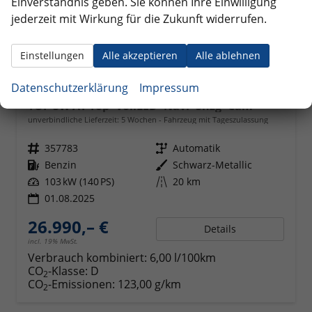
Einverständnis geben. Sie können Ihre Einwilligung
jederzeit mit Wirkung für die Zukunft widerrufen.
Einstellungen
Alle akzeptieren
Alle ablehnen
Datenschutzerklärung
Impressum
Kia Ceed Sportswagon
TOP SW AT Top*VollLED*Navi*Shzg*Cam
unverbindliche Lieferzeit:
5 Wochen
Fahrzeug mit Tageszulassung
Fahrzeugnr.
357783
Getriebe
Automatik
Kraftstoff
Benzin
Außenfarbe
Schwarz-Metallic
Leistung
103 kW (140 PS)
Kilometerstand
20 km
01.08.2025
26.990,– €
Details
incl. 19% MwSt.
Verbrauch kombiniert:
6,00 l/100km
CO
-Klasse:
D
2
CO
-Emissionen:
123,00 g/km
2