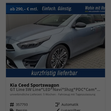
ab 290,– € mtl.
Kia Ceed Sportswagon
GT Line SW Line*LED*Navi*Shzg*PDC*Cam*18Zoll
unverbindliche Lieferzeit:
5 Wochen
Fahrzeug mit Tageszulassung
Fahrzeugnr.
357793
Getriebe
Automatik
Kraftstoff
Benzin
Außenfarbe
Lunarsilber