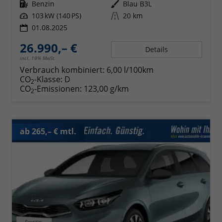
Kraftstoff
Benzin
Außenfarbe
Blau B3L
Leistung
103 kW (140 PS)
Kilometerstand
20 km
01.08.2025
26.990,– €
Details
incl. 19% MwSt.
Verbrauch kombiniert:
6,00 l/100km
CO
-Klasse:
D
2
CO
-Emissionen:
123,00 g/km
2
ab 265,– € mtl.