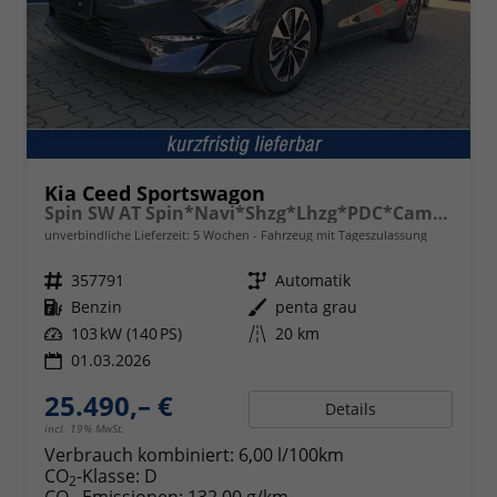
Kia Ceed Sportswagon
Spin SW AT Spin*Navi*Shzg*Lhzg*PDC*Cam*16Zoll
unverbindliche Lieferzeit:
5 Wochen
Fahrzeug mit Tageszulassung
Fahrzeugnr.
357791
Getriebe
Automatik
Kraftstoff
Benzin
Außenfarbe
penta grau
Leistung
103 kW (140 PS)
Kilometerstand
20 km
01.03.2026
25.490,– €
Details
incl. 19% MwSt.
Verbrauch kombiniert:
6,00 l/100km
CO
-Klasse:
D
2