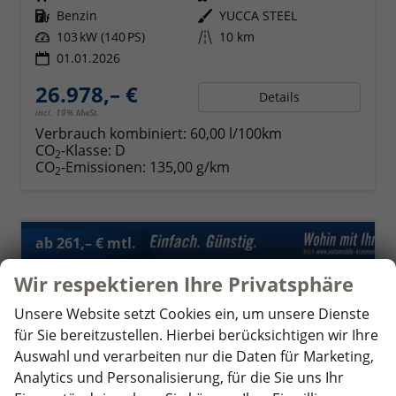
Kraftstoff
Benzin
Außenfarbe
YUCCA STEEL
Leistung
103 kW (140 PS)
Kilometerstand
10 km
01.01.2026
26.978,– €
Details
incl. 19% MwSt.
Verbrauch kombiniert:
60,00 l/100km
CO
-Klasse:
D
2
CO
-Emissionen:
135,00 g/km
2
ab 261,– € mtl.
Wir respektieren Ihre Privatsphäre
Unsere Website setzt Cookies ein, um unsere Dienste
für Sie bereitzustellen. Hierbei berücksichtigen wir Ihre
Auswahl und verarbeiten nur die Daten für Marketing,
Analytics und Personalisierung, für die Sie uns Ihr