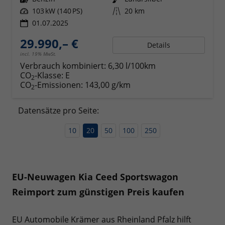
Leistung
103 kW (140 PS)
Kilometerstand
20 km
01.07.2025
29.990,– €
Details
incl. 19% MwSt.
Verbrauch kombiniert:
6,30 l/100km
CO
-Klasse:
E
2
CO
-Emissionen:
143,00 g/km
2
Datensätze pro Seite:
10
20
50
100
250
EU-Neuwagen Kia Ceed Sportswagon
Reimport zum günstigen Preis kaufen
EU Automobile Krämer aus Rheinland Pfalz hilft