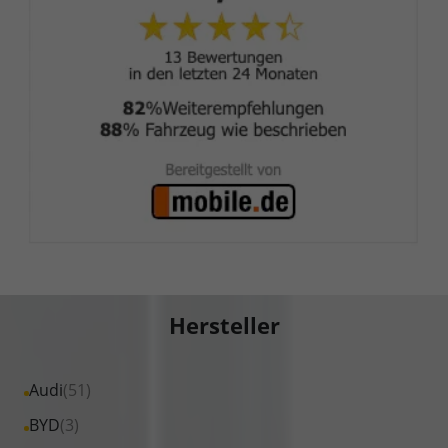
Hersteller
Alle
Audi
(51)
Fahrzeuge
Alle
BYD
(3)
von