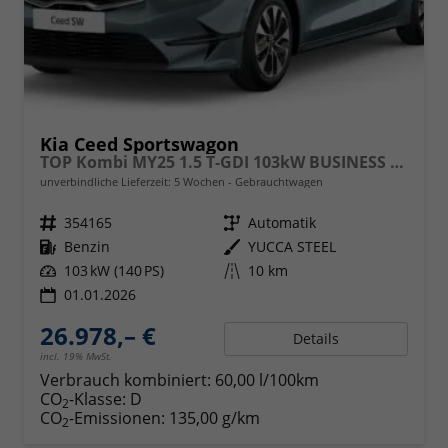
Kia Ceed Sportswagon
TOP Kombi MY25 1.5 T-GDI 103kW BUSINESS DCT7
unverbindliche Lieferzeit:
5 Wochen
Gebrauchtwagen
Fahrzeugnr.
354165
Getriebe
Automatik
Kraftstoff
Benzin
Außenfarbe
YUCCA STEEL
Leistung
103 kW (140 PS)
Kilometerstand
10 km
01.01.2026
26.978,– €
Details
incl. 19% MwSt.
Verbrauch kombiniert:
60,00 l/100km
CO
-Klasse:
D
2
CO
-Emissionen:
135,00 g/km
2