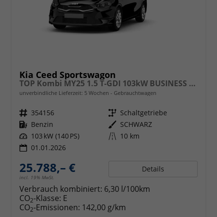
Kia Ceed Sportswagon
TOP Kombi MY25 1.5 T-GDI 103kW BUSINESS MAN6
unverbindliche Lieferzeit:
5 Wochen
Gebrauchtwagen
Fahrzeugnr.
354156
Getriebe
Schaltgetriebe
Kraftstoff
Benzin
Außenfarbe
SCHWARZ
Leistung
103 kW (140 PS)
Kilometerstand
10 km
01.01.2026
25.788,– €
Details
incl. 19% MwSt.
Verbrauch kombiniert:
6,30 l/100km
CO
-Klasse:
E
2
CO
-Emissionen:
142,00 g/km
2