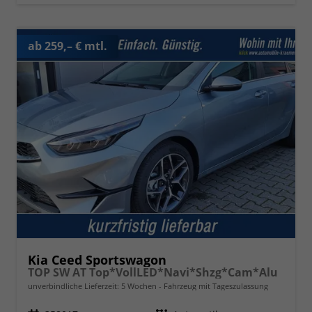
ab 259,– € mtl.
Kia Ceed Sportswagon
TOP SW AT Top*VollLED*Navi*Shzg*Cam*Alu
unverbindliche Lieferzeit:
5 Wochen
Fahrzeug mit Tageszulassung