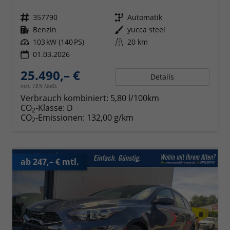
Fahrzeugnr.
357790
Getriebe
Automatik
Kraftstoff
Benzin
Außenfarbe
yucca steel
Leistung
103 kW (140 PS)
Kilometerstand
20 km
01.03.2026
25.490,– €
Details
incl. 19% MwSt.
Verbrauch kombiniert:
5,80 l/100km
CO
-Klasse:
D
2
CO
-Emissionen:
132,00 g/km
2
ab 247,– € mtl.