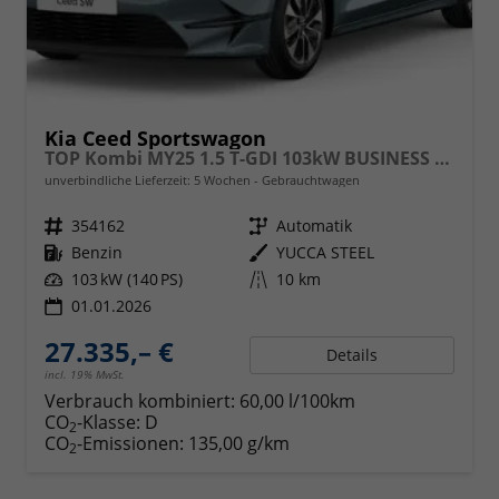
Kia Ceed Sportswagon
TOP Kombi MY25 1.5 T-GDI 103kW BUSINESS DCT7
unverbindliche Lieferzeit:
5 Wochen
Gebrauchtwagen
Fahrzeugnr.
354162
Getriebe
Automatik
Kraftstoff
Benzin
Außenfarbe
YUCCA STEEL
Leistung
103 kW (140 PS)
Kilometerstand
10 km
01.01.2026
27.335,– €
Details
incl. 19% MwSt.
Verbrauch kombiniert:
60,00 l/100km
CO
-Klasse:
D
2
CO
-Emissionen:
135,00 g/km
2