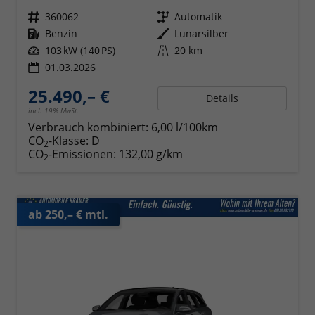
Fahrzeugnr.
360062
Getriebe
Automatik
Kraftstoff
Benzin
Außenfarbe
Lunarsilber
Leistung
103 kW (140 PS)
Kilometerstand
20 km
01.03.2026
25.490,– €
Details
incl. 19% MwSt.
Verbrauch kombiniert:
6,00 l/100km
CO
-Klasse:
D
2
CO
-Emissionen:
132,00 g/km
2
ab 250,– € mtl.