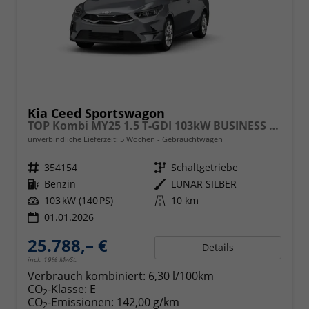
Kia Ceed Sportswagon
TOP Kombi MY25 1.5 T-GDI 103kW BUSINESS MAN6
unverbindliche Lieferzeit:
5 Wochen
Gebrauchtwagen
Fahrzeugnr.
354154
Getriebe
Schaltgetriebe
Kraftstoff
Benzin
Außenfarbe
LUNAR SILBER
Leistung
103 kW (140 PS)
Kilometerstand
10 km
01.01.2026
25.788,– €
Details
incl. 19% MwSt.
Verbrauch kombiniert:
6,30 l/100km
CO
-Klasse:
E
2
CO
-Emissionen:
142,00 g/km
2