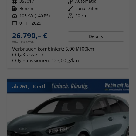
Fahrzeugnr.
358017
Getriebe
Automatik
Kraftstoff
Benzin
Außenfarbe
Lunar Silber
Leistung
103 kW (140 PS)
Kilometerstand
20 km
01.11.2025
26.790,– €
Details
incl. 19% MwSt.
Verbrauch kombiniert:
6,00 l/100km
CO
-Klasse:
D
2
CO
-Emissionen:
123,00 g/km
2
ab 261,– € mtl.