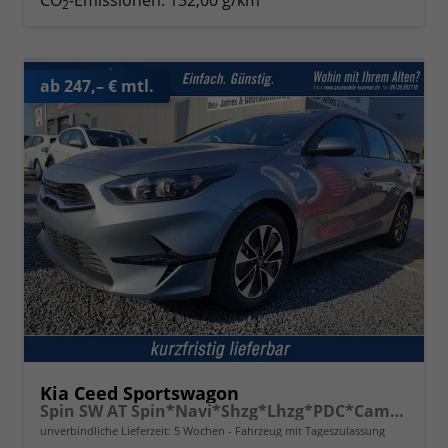
CO
-Emissionen:
132,00 g/km
2
ab 247,– € mtl.
Kia Ceed Sportswagon
Spin SW AT Spin*Navi*Shzg*Lhzg*PDC*Cam*16Zoll
unverbindliche Lieferzeit:
5 Wochen
Fahrzeug mit Tageszulassung