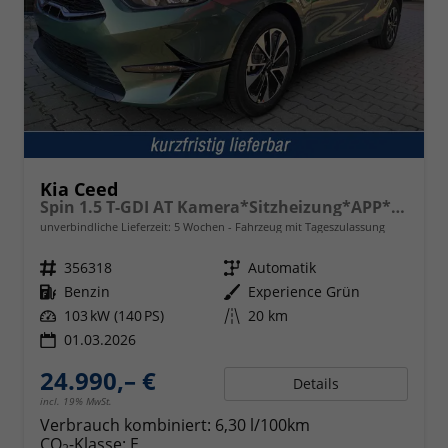
Kia Ceed
Spin 1.5 T-GDI AT Kamera*Sitzheizung*APP*Navi
unverbindliche Lieferzeit:
5 Wochen
Fahrzeug mit Tageszulassung
Fahrzeugnr.
356318
Getriebe
Automatik
Kraftstoff
Benzin
Außenfarbe
Experience Grün
Leistung
103 kW (140 PS)
Kilometerstand
20 km
01.03.2026
24.990,– €
Details
incl. 19% MwSt.
Verbrauch kombiniert:
6,30 l/100km
CO
-Klasse:
E