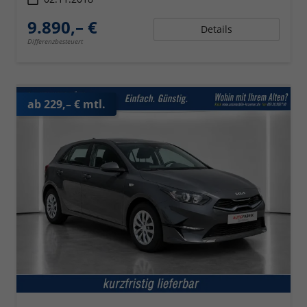
9.890,– €
Details
Differenzbesteuert
ab 229,– € mtl.