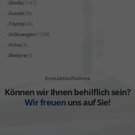
Fahrzeuge
Alle
Skoda
(1147)
anzeigen
Renault
von
Fahrzeuge
Alle
Suzuki
(28)
anzeigen
Seat
von
Fahrzeuge
Alle
Toyota
(46)
anzeigen
Skoda
von
Fahrzeuge
Alle
Volkswagen
(1238)
anzeigen
Suzuki
von
Fahrzeuge
Alle
Volvo
(3)
anzeigen
Toyota
von
Fahrzeuge
Alle
Weitere
(5)
anzeigen
Volkswagen
von
Fahrzeuge
anzeigen
Volvo
von
anzeigen
Kontaktaufnahme
Weitere
anzeigen
Können wir Ihnen behilflich sein?
Wir freuen
uns auf Sie!