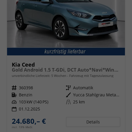
Kia Ceed
Gold Android 1.5 T-GDi, DCT Auto*Navi*WinterPak*Klimaauto*16"*Kamera*PrivacyGlas*
unverbindliche Lieferzeit:
5 Wochen
Fahrzeug mit Tageszulassung
Fahrzeugnr.
360398
Getriebe
Automatik
Kraftstoff
Benzin
Außenfarbe
Yucca Stahlgrau Metallic
Leistung
103 kW (140 PS)
Kilometerstand
25 km
01.12.2025
24.680,– €
Details
incl. 19% MwSt.