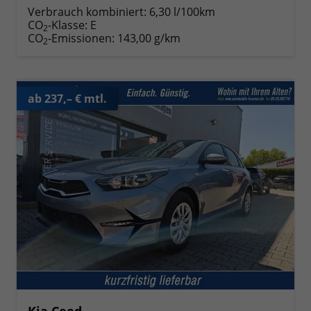
Verbrauch kombiniert:
6,30 l/100km
CO
-Klasse:
E
2
CO
-Emissionen:
143,00 g/km
2
ab 237,– € mtl.