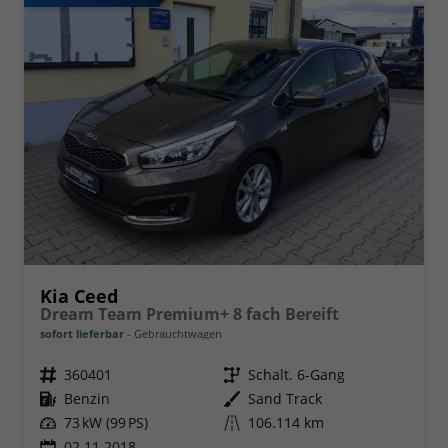
Kia Ceed
Dream Team Premium+ 8 fach Bereift
sofort lieferbar
Gebrauchtwagen
Fahrzeugnr.
360401
Getriebe
Schalt. 6-Gang
Kraftstoff
Benzin
Außenfarbe
Sand Track
Leistung
73 kW (99 PS)
Kilometerstand
106.114 km
02.11.2018