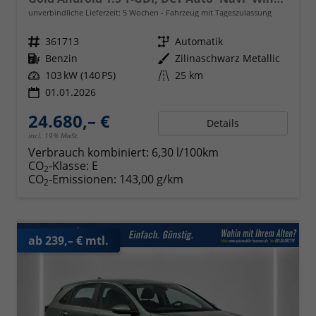
unverbindliche Lieferzeit:
5 Wochen
Fahrzeug mit Tageszulassung
Fahrzeugnr.
361713
Getriebe
Automatik
Kraftstoff
Benzin
Außenfarbe
Zilinaschwarz Metallic
Leistung
103 kW (140 PS)
Kilometerstand
25 km
01.01.2026
24.680,– €
Details
incl. 19% MwSt.
Verbrauch kombiniert:
6,30 l/100km
CO
-Klasse:
E
2
CO
-Emissionen:
143,00 g/km
2
ab 239,– € mtl.