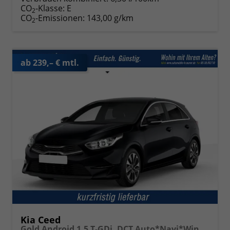
CO
-Klasse:
E
2
CO
-Emissionen:
143,00 g/km
2
ab 239,– € mtl.
Kia Ceed
Gold Android 1.5 T-GDi, DCT Auto*Navi*WinterPak*Klimaauto*16"*Kamera*PrivacyGlas*