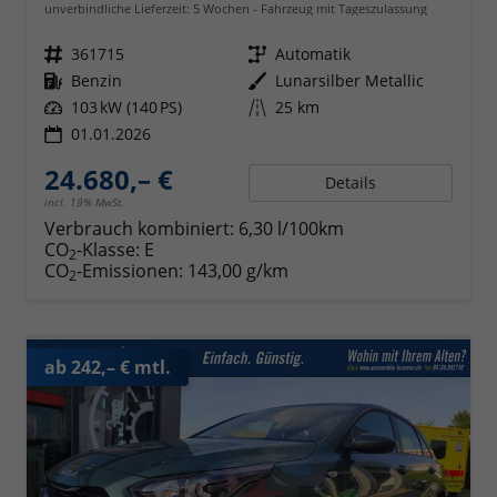
unverbindliche Lieferzeit:
5 Wochen
Fahrzeug mit Tageszulassung
Fahrzeugnr.
361715
Getriebe
Automatik
Kraftstoff
Benzin
Außenfarbe
Lunarsilber Metallic
Leistung
103 kW (140 PS)
Kilometerstand
25 km
01.01.2026
24.680,– €
Details
incl. 19% MwSt.
Verbrauch kombiniert:
6,30 l/100km
CO
-Klasse:
E
2
CO
-Emissionen:
143,00 g/km
2
ab 242,– € mtl.