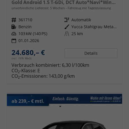
Gold Android 1.5 T-GDi, DCT Auto*Navi*WinterPak*Klimaauto*16"*Kamera*PrivacyGlas*
unverbindliche Lieferzeit:
5 Wochen
Fahrzeug mit Tageszulassung
Fahrzeugnr.
361710
Getriebe
Automatik
Kraftstoff
Benzin
Außenfarbe
Yucca Stahlgrau Metallic
Leistung
103 kW (140 PS)
Kilometerstand
25 km
01.01.2026
24.680,– €
Details
incl. 19% MwSt.
Verbrauch kombiniert:
6,30 l/100km
CO
-Klasse:
E
2
CO
-Emissionen:
143,00 g/km
2
ab 239,– € mtl.