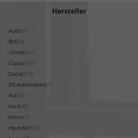
Hersteller
Alle
Audi
(51)
Fahrzeuge
Alle
BYD
(3)
von
Fahrzeuge
Alle
Citroen
(31)
Audi
von
Fahrzeuge
Alle
Cupra
(184)
anzeigen
BYD
von
Fahrzeuge
Alle
Dacia
(519)
anzeigen
Citroen
von
Fahrzeuge
Alle
DS Automobiles
(1)
anzeigen
Cupra
von
Fahrzeuge
Alle
Fiat
(25)
anzeigen
Dacia
von
Fahrzeuge
Alle
Ford
(99)
anzeigen
DS
von
Fahrzeuge
Alle
Foton
(1)
Automobiles
Fiat
von
Fahrzeuge
anzeigen
Alle
Hyundai
(823)
anzeigen
Ford
von
Fahrzeuge