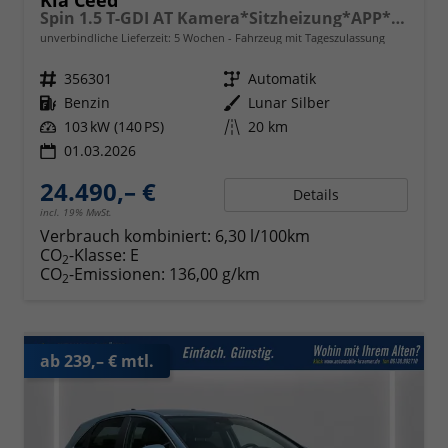
Kia Ceed
Spin 1.5 T-GDI AT Kamera*Sitzheizung*APP*Navi
unverbindliche Lieferzeit:
5 Wochen
Fahrzeug mit Tageszulassung
Fahrzeugnr.
356301
Getriebe
Automatik
Kraftstoff
Benzin
Außenfarbe
Lunar Silber
Leistung
103 kW (140 PS)
Kilometerstand
20 km
01.03.2026
24.490,– €
Details
incl. 19% MwSt.
Verbrauch kombiniert:
6,30 l/100km
CO
-Klasse:
E
2
CO
-Emissionen:
136,00 g/km
2
ab 239,– € mtl.