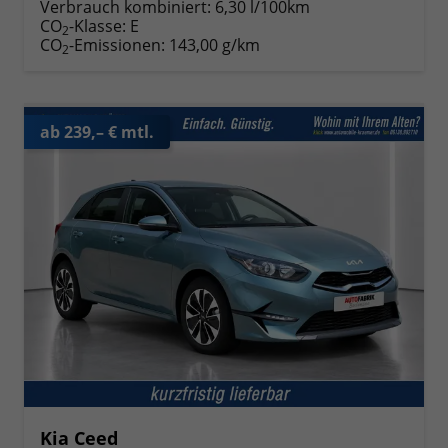
Verbrauch kombiniert:
6,30 l/100km
CO
-Klasse:
E
2
CO
-Emissionen:
143,00 g/km
2
ab 239,– € mtl.
Kia Ceed