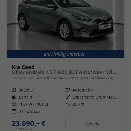
Kia Ceed
Silver Android 1.5 T-GDi, DCT Auto*Navi*WinterPak*Kamera*Klima*PDC hinten
unverbindliche Lieferzeit:
5 Wochen
Fahrzeug mit Tageszulassung
Fahrzeugnr.
360396
Getriebe
Automatik
Kraftstoff
Benzin
Außenfarbe
Experience Grün Metallic
Leistung
103 kW (140 PS)
Kilometerstand
25 km
01.12.2025
23.690,– €
Details
incl. 19% MwSt.