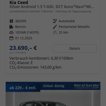
Kia Ceed
Silver Android 1.5 T-GDi, DCT Auto*Navi*WinterPak*Kamera*Klima*PDC hinten
unverbindliche Lieferzeit:
5 Wochen
Fahrzeug mit Tageszulassung
Fahrzeugnr.
360395
Getriebe
Automatik
Kraftstoff
Benzin
Außenfarbe
Pentametal Metallic
Leistung
103 kW (140 PS)
Kilometerstand
25 km
01.12.2025
23.690,– €
Details
incl. 19% MwSt.
Verbrauch kombiniert:
6,30 l/100km
CO
-Klasse:
E
2
CO
-Emissionen:
143,00 g/km
2
ab 229,– € mtl.