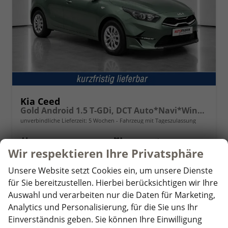
Kia Ceed
Gold Android 1.5 T-GDi, DCT Auto*Navi*WinterPak*Klimaauto*16"*Kamera*PrivacyGlas*
unverbindliche Lieferzeit:
5 Wochen
Fahrzeug mit Tageszulassung
Fahrzeugnr.
361714
Getriebe
Automatik
Wir respektieren Ihre Privatsphäre
Kraftstoff
Benzin
Außenfarbe
Experience Green Metallic
Leistung
103 kW (140 PS)
Kilometerstand
25 km
Unsere Website setzt Cookies ein, um unsere Dienste
01.01.2026
für Sie bereitzustellen. Hierbei berücksichtigen wir Ihre
Auswahl und verarbeiten nur die Daten für Marketing,
24.680,– €
Details
Analytics und Personalisierung, für die Sie uns Ihr
incl. 19% MwSt.
Einverständnis geben. Sie können Ihre Einwilligung
Verbrauch kombiniert:
6,30 l/100km