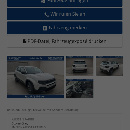
Fahrzeug anfragen
Wir rufen Sie an
Fahrzeug merken
PDF-Datei, Fahrzeugexposé drucken
Beispielbilder, ggf. teilweise mit Sonderausstattung
AUSSENFARBE
Stone Grey
INNENAUSSTATTUNG