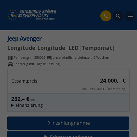
fahrzeug
Jeep Avenger
Longitude Longitude|LED|Tempomat|
Fahrzeugnr.:
356025
unverbindliche Lieferzeit:
5 Wochen
Fahrzeug mit Tageszulassung
24.000,– €
Gesamtpreis
incl. 19% MwSt., Überführung.
232,– €
mtl.
Finanzierung
Inzahlungnahme