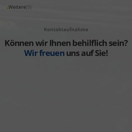
von
Fahrzeuge
Alle
Weitere
(5)
anzeigen
Volkswagen
von
Fahrzeuge
anzeigen
Volvo
von
anzeigen
Kontaktaufnahme
Weitere
anzeigen
Können wir Ihnen behilflich sein?
Wir freuen
uns auf Sie!