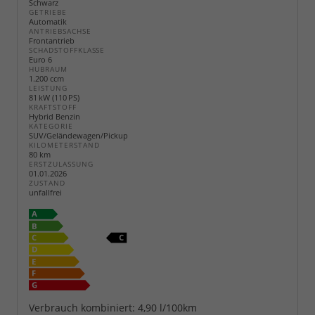
Schwarz
GETRIEBE
Automatik
ANTRIEBSACHSE
Frontantrieb
SCHADSTOFFKLASSE
Euro 6
HUBRAUM
1.200 ccm
LEISTUNG
81 kW (110 PS)
KRAFTSTOFF
Hybrid Benzin
KATEGORIE
SUV/Geländewagen/Pickup
KILOMETERSTAND
80 km
ERSTZULASSUNG
01.01.2026
ZUSTAND
unfallfrei
Verbrauch kombiniert:
4,90 l/100km