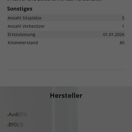
Sonstiges
Anzahl Sitzplätze
5
Anzahl Vorbesitzer
1
Erstzulassung
01.01.2026
Kilometerstand
80
Hersteller
Alle
Audi
(51)
Fahrzeuge
Alle
BYD
(3)
von