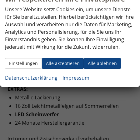
Verkehrszeichenerkennung
Unsere Website setzt Cookies ein, um unsere Dienste
Einparkhilfe: Parksensoren hinten inkl.
für Sie bereitzustellen. Hierbei berücksichtigen wir Ihre
akustischer Warnmeldung
Auswahl und verarbeiten nur die Daten für Marketing,
Analytics und Personalisierung, für die Sie uns Ihr
MULTIMEDIA UND KOMMUNIKATION:
Einverständnis geben. Sie können Ihre Einwilligung
jederzeit mit Wirkung für die Zukunft widerrufen.
Bordcomputer
Virtual Cockpit, volldigitales Kombiinstrument
Einstellungen
Alle akzeptieren
Alle ablehnen
Digitaler Radioempfang, DAB+
Apple CarPlay und Android Auto
Datenschutzerklärung
Impressum
EXTRAS:
Metallic-Lackierung
16 Zoll Leichtmetallfelgen auf Sommerreifen
LED-Scheinwerfer
24 Monate Herstellergarantie
Irrtümer und Zwischenverkauf vorbehalten