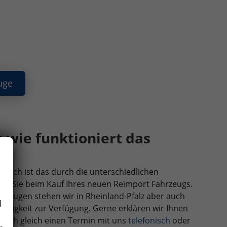
uge
wie funktioniert das
lich ist das durch die unterschiedlichen
ren Sie beim Kauf Ihres neuen Reimport Fahrzeugs.
hrzeugen stehen wir in Rheinland-Pfalz aber auch
d
sigkeit zur Verfügung. Gerne erklären wir Ihnen
 doch gleich einen Termin mit uns
telefonisch
oder