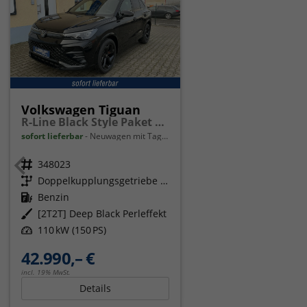
Volkswagen Tiguan
R-Line Black Style Paket Navi Matrix-LED ACC
sofort lieferbar
Neuwagen mit Tageszulassung
Fahrzeugnr.
348023
Getriebe
Doppelkupplungsgetriebe (DSG)
Kraftstoff
Benzin
Außenfarbe
[2T2T] Deep Black Perleffekt
Leistung
110 kW (150 PS)
42.990,– €
incl. 19% MwSt.
Details