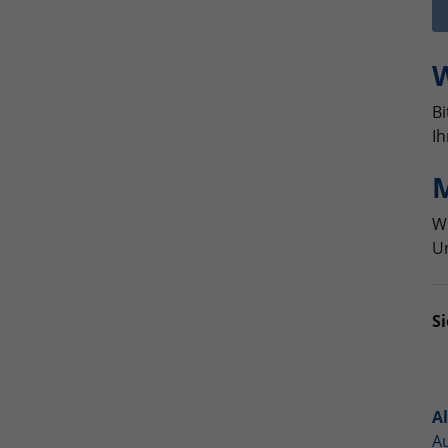
W
Bi
Ih
M
Wi
Un
Si
A
A