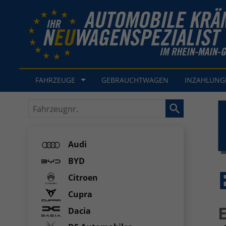
FAHRZEUGE
GEBRAUCHTWAGEN
INZAHLUN
Fahrzeugnr.
Audi
BYD
Citroen
Cupra
E
Dacia