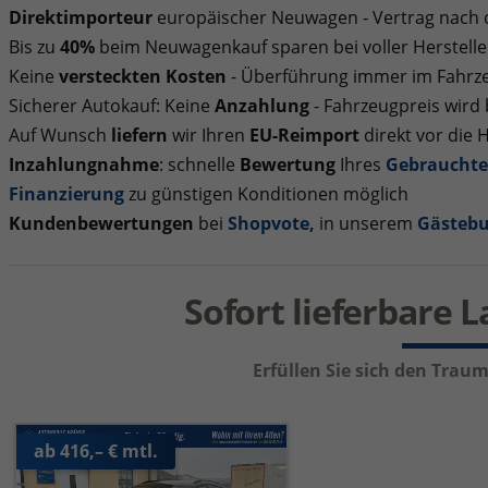
Direktimporteur
europäischer Neuwagen - Vertrag nach
Bis zu
40%
beim Neuwagenkauf sparen bei voller Herstelle
Keine
versteckten Kosten
- Überführung immer im Fahrze
Sicherer Autokauf: Keine
Anzahlung
- Fahrzeugpreis wird
Auf Wunsch
liefern
wir Ihren
EU-Reimport
direkt vor die 
Inzahlungnahme
: schnelle
Bewertung
Ihres
Gebraucht
Finanzierung
zu günstigen Konditionen möglich
Kundenbewertungen
bei
Shopvote
,
in unserem
Gästeb
Sofort lieferbare 
Erfüllen Sie sich den Tra
ab 416,– € mtl.