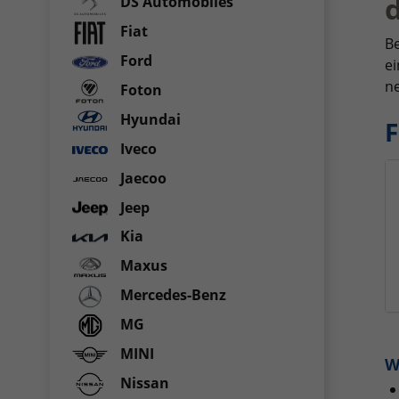
d
DS Automobiles
Fiat
Be
Ford
ei
ne
Foton
Hyundai
F
Iveco
Jaecoo
Jeep
Kia
Maxus
Mercedes-Benz
MG
MINI
W
Nissan