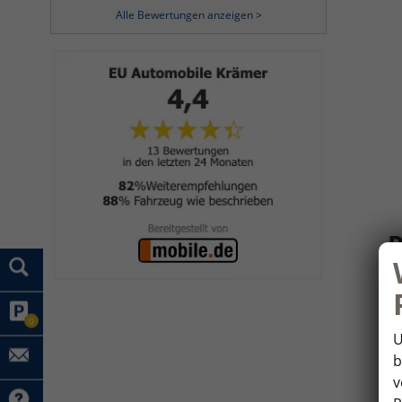
Alle Bewertungen anzeigen >
R
Be
0
Fa
U
Mi
b
de
v
de