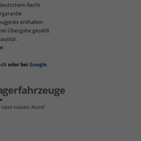
 deutschem Recht
rgarantie
ugpreis enthalten
 bei Übergabe gezahlt
Haustür.
en
uch
oder bei
Google
Lagerfahrzeuge
um vom neuen Auto!