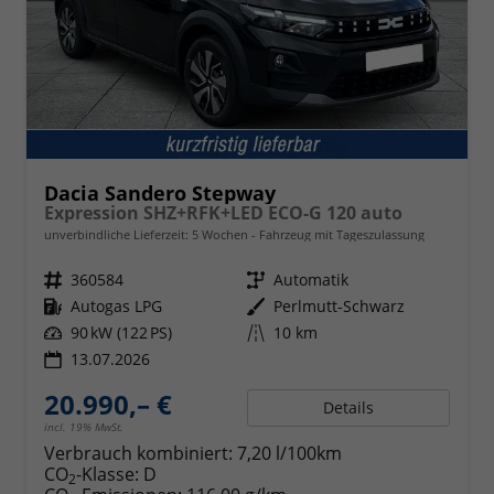
Dacia Sandero Stepway
Expression SHZ+RFK+LED ECO-G 120 auto
unverbindliche Lieferzeit:
5 Wochen
Fahrzeug mit Tageszulassung
Fahrzeugnr.
360584
Getriebe
Automatik
Kraftstoff
Autogas LPG
Außenfarbe
Perlmutt-Schwarz
Leistung
90 kW (122 PS)
Kilometerstand
10 km
13.07.2026
20.990,– €
Details
incl. 19% MwSt.
Verbrauch kombiniert:
7,20 l/100km
CO
-Klasse:
D
2