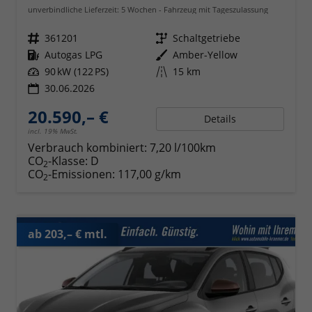
unverbindliche Lieferzeit:
5 Wochen
Fahrzeug mit Tageszulassung
Fahrzeugnr.
361201
Getriebe
Schaltgetriebe
Kraftstoff
Autogas LPG
Außenfarbe
Amber-Yellow
Leistung
90 kW (122 PS)
Kilometerstand
15 km
30.06.2026
20.590,– €
Details
incl. 19% MwSt.
Verbrauch kombiniert:
7,20 l/100km
CO
-Klasse:
D
2
CO
-Emissionen:
117,00 g/km
2
ab 203,– € mtl.