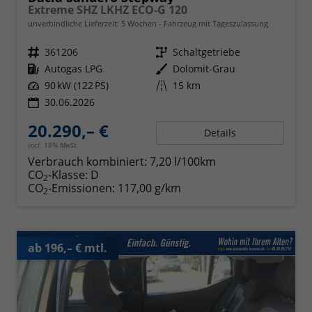
Extreme SHZ LKHZ ECO-G 120
unverbindliche Lieferzeit:
5 Wochen
Fahrzeug mit Tageszulassung
Fahrzeugnr.
361206
Getriebe
Schaltgetriebe
Kraftstoff
Autogas LPG
Außenfarbe
Dolomit-Grau
Leistung
90 kW (122 PS)
Kilometerstand
15 km
30.06.2026
20.290,– €
Details
incl. 19% MwSt.
Verbrauch kombiniert:
7,20 l/100km
CO
-Klasse:
D
2
CO
-Emissionen:
117,00 g/km
2
ab 196,– € mtl.