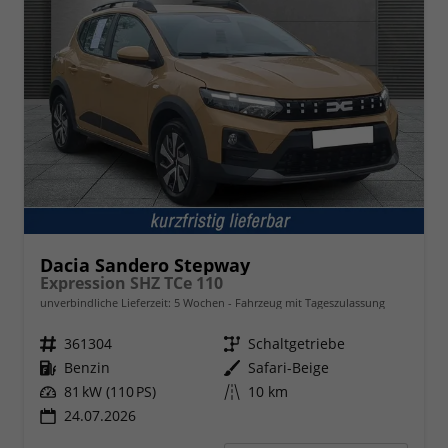
Dacia Sandero Stepway
Expression SHZ TCe 110
unverbindliche Lieferzeit:
5 Wochen
Fahrzeug mit Tageszulassung
Fahrzeugnr.
361304
Getriebe
Schaltgetriebe
Kraftstoff
Benzin
Außenfarbe
Safari-Beige
Leistung
81 kW (110 PS)
Kilometerstand
10 km
24.07.2026