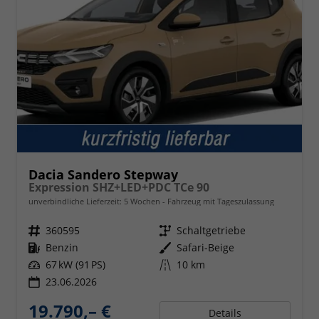
Dacia Sandero Stepway
Expression SHZ+LED+PDC TCe 90
unverbindliche Lieferzeit:
5 Wochen
Fahrzeug mit Tageszulassung
Fahrzeugnr.
360595
Getriebe
Schaltgetriebe
Kraftstoff
Benzin
Außenfarbe
Safari-Beige
Leistung
67 kW (91 PS)
Kilometerstand
10 km
23.06.2026
19.790,– €
Details