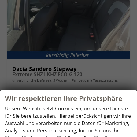
Dacia Sandero Stepway
Extreme SHZ LKHZ ECO-G 120
unverbindliche Lieferzeit:
5 Wochen
Fahrzeug mit Tageszulassung
Fahrzeugnr.
361205
Getriebe
Schaltgetriebe
Wir respektieren Ihre Privatsphäre
Kraftstoff
Autogas LPG
Außenfarbe
Dolomit-Grau
Leistung
90 kW (122 PS)
Kilometerstand
15 km
Unsere Website setzt Cookies ein, um unsere Dienste
30.06.2026
für Sie bereitzustellen. Hierbei berücksichtigen wir Ihre
Auswahl und verarbeiten nur die Daten für Marketing,
20.290,– €
Details
Analytics und Personalisierung, für die Sie uns Ihr
incl. 19% MwSt.