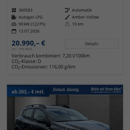
Fahrzeugnr.
360583
Getriebe
Automatik
Kraftstoff
Autogas LPG
Außenfarbe
Amber-Yellow
Leistung
90 kW (122 PS)
Kilometerstand
10 km
13.07.2026
20.990,– €
Details
incl. 19% MwSt.
Verbrauch kombiniert:
7,20 l/100km
CO
-Klasse:
D
2
CO
-Emissionen:
116,00 g/km
2
ab 203,– € mtl.