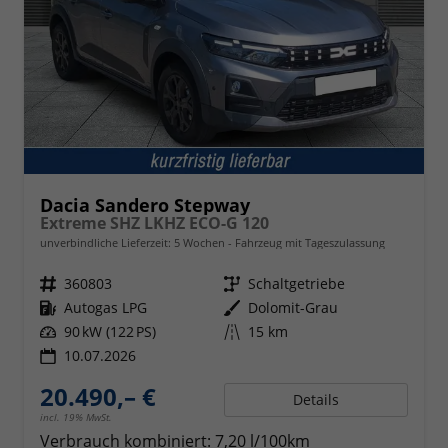
Dacia Sandero Stepway
Extreme SHZ LKHZ ECO-G 120
unverbindliche Lieferzeit:
5 Wochen
Fahrzeug mit Tageszulassung
Fahrzeugnr.
360803
Getriebe
Schaltgetriebe
Kraftstoff
Autogas LPG
Außenfarbe
Dolomit-Grau
Leistung
90 kW (122 PS)
Kilometerstand
15 km
10.07.2026
20.490,– €
Details
incl. 19% MwSt.
Verbrauch kombiniert:
7,20 l/100km