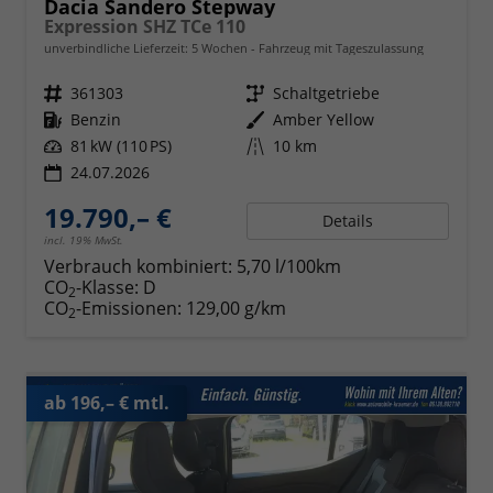
Dacia Sandero Stepway
Expression SHZ TCe 110
unverbindliche Lieferzeit:
5 Wochen
Fahrzeug mit Tageszulassung
Fahrzeugnr.
361303
Getriebe
Schaltgetriebe
Kraftstoff
Benzin
Außenfarbe
Amber Yellow
Leistung
81 kW (110 PS)
Kilometerstand
10 km
24.07.2026
19.790,– €
Details
incl. 19% MwSt.
Verbrauch kombiniert:
5,70 l/100km
CO
-Klasse:
D
2
CO
-Emissionen:
129,00 g/km
2
ab 196,– € mtl.