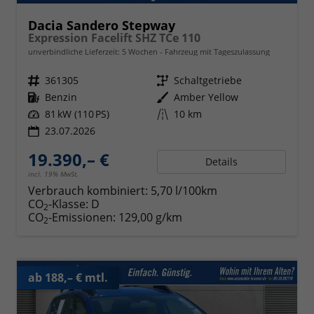
Dacia Sandero Stepway
Expression Facelift SHZ TCe 110
unverbindliche Lieferzeit:
5 Wochen
Fahrzeug mit Tageszulassung
Fahrzeugnr.
361305
Getriebe
Schaltgetriebe
Kraftstoff
Benzin
Außenfarbe
Amber Yellow
Leistung
81 kW (110 PS)
Kilometerstand
10 km
23.07.2026
19.390,– €
Details
incl. 19% MwSt.
Verbrauch kombiniert:
5,70 l/100km
CO
-Klasse:
D
2
CO
-Emissionen:
129,00 g/km
2
ab 188,– € mtl.