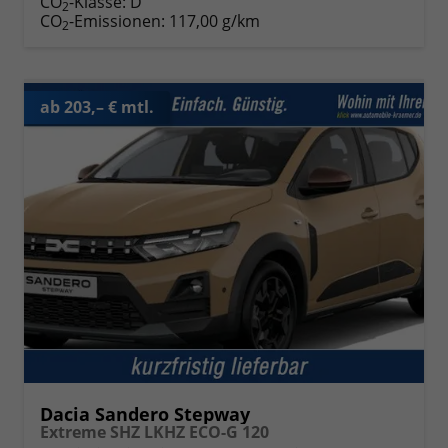
CO
-Klasse:
D
2
CO
-Emissionen:
117,00 g/km
2
ab 203,– € mtl.
Dacia Sandero Stepway
Extreme SHZ LKHZ ECO-G 120