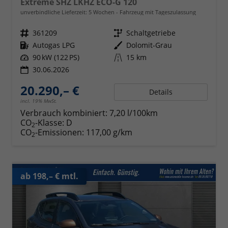
Extreme SHZ LKHZ ECO-G 120
unverbindliche Lieferzeit:
5 Wochen
Fahrzeug mit Tageszulassung
Fahrzeugnr.
361209
Getriebe
Schaltgetriebe
Kraftstoff
Autogas LPG
Außenfarbe
Dolomit-Grau
Leistung
90 kW (122 PS)
Kilometerstand
15 km
30.06.2026
20.290,– €
Details
incl. 19% MwSt.
Verbrauch kombiniert:
7,20 l/100km
CO
-Klasse:
D
2
CO
-Emissionen:
117,00 g/km
2
ab 198,– € mtl.