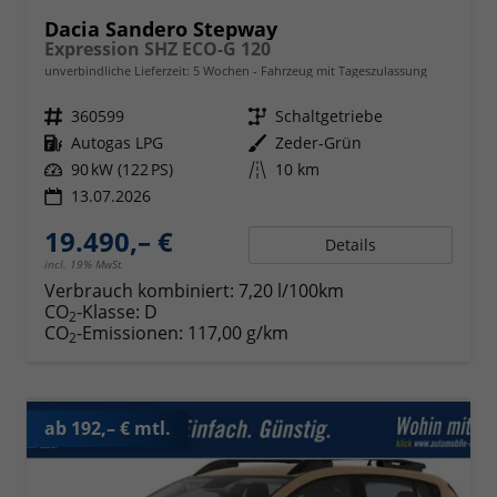
Dacia Sandero Stepway
Expression SHZ ECO-G 120
unverbindliche Lieferzeit:
5 Wochen
Fahrzeug mit Tageszulassung
Fahrzeugnr.
360599
Getriebe
Schaltgetriebe
Kraftstoff
Autogas LPG
Außenfarbe
Zeder-Grün
Leistung
90 kW (122 PS)
Kilometerstand
10 km
13.07.2026
19.490,– €
Details
incl. 19% MwSt.
Verbrauch kombiniert:
7,20 l/100km
CO
-Klasse:
D
2
CO
-Emissionen:
117,00 g/km
2
ab 192,– € mtl.