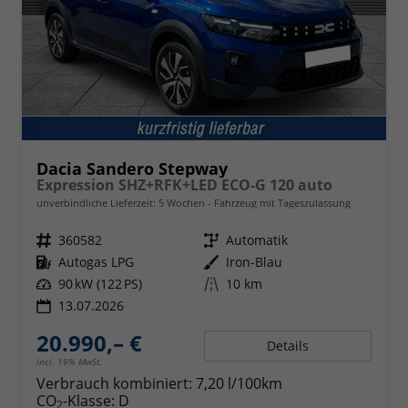
Dacia Sandero Stepway
Expression SHZ+RFK+LED ECO-G 120 auto
unverbindliche Lieferzeit:
5 Wochen
Fahrzeug mit Tageszulassung
Fahrzeugnr.
360582
Getriebe
Automatik
Kraftstoff
Autogas LPG
Außenfarbe
Iron-Blau
Leistung
90 kW (122 PS)
Kilometerstand
10 km
13.07.2026
20.990,– €
Details
incl. 19% MwSt.
Verbrauch kombiniert:
7,20 l/100km
CO
-Klasse:
D
2