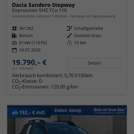
Dacia Sandero Stepway
Expression SHZ TCe 110
unverbindliche Lieferzeit:
5 Wochen
Fahrzeug mit Tageszulassung
Fahrzeugnr.
361282
Getriebe
Schaltgetriebe
Kraftstoff
Benzin
Außenfarbe
Dolomit-Grau
Leistung
81 kW (110 PS)
Kilometerstand
10 km
24.07.2026
19.790,– €
Details
incl. 19% MwSt.
Verbrauch kombiniert:
5,70 l/100km
CO
-Klasse:
D
2
CO
-Emissionen:
129,00 g/km
2
ab 192,– € mtl.