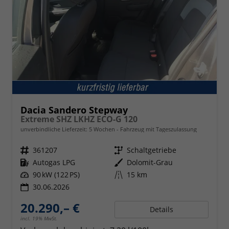
Dacia Sandero Stepway
Extreme SHZ LKHZ ECO-G 120
unverbindliche Lieferzeit:
5 Wochen
Fahrzeug mit Tageszulassung
Fahrzeugnr.
361207
Getriebe
Schaltgetriebe
Kraftstoff
Autogas LPG
Außenfarbe
Dolomit-Grau
Leistung
90 kW (122 PS)
Kilometerstand
15 km
30.06.2026
20.290,– €
Details
incl. 19% MwSt.