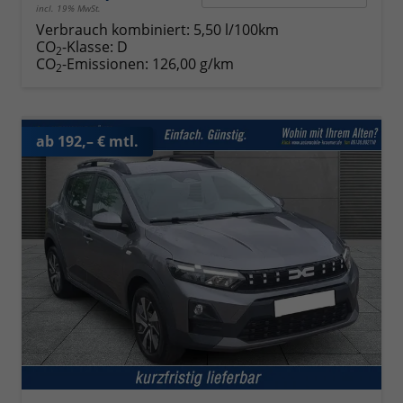
incl. 19% MwSt.
Verbrauch kombiniert:
5,50 l/100km
CO
-Klasse:
D
2
CO
-Emissionen:
126,00 g/km
2
ab 192,– € mtl.