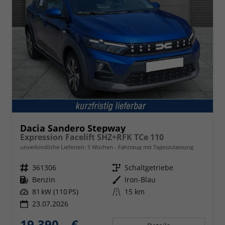
Dacia Sandero Stepway
Expression Facelift SHZ+RFK TCe 110
unverbindliche Lieferzeit:
5 Wochen
Fahrzeug mit Tageszulassung
Fahrzeugnr.
361306
Getriebe
Schaltgetriebe
Kraftstoff
Benzin
Außenfarbe
Iron-Blau
Leistung
81 kW (110 PS)
Kilometerstand
15 km
23.07.2026
19.390,– €