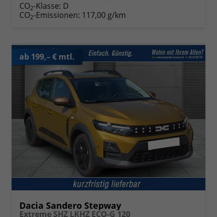
CO
-Klasse:
D
2
CO
-Emissionen:
117,00 g/km
2
ab 199,– € mtl.
Dacia Sandero Stepway
Extreme SHZ LKHZ ECO-G 120