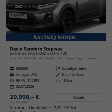
Dacia Sandero Stepway
Extreme SHZ LKHZ ECO-G 120
unverbindliche Lieferzeit:
5 Wochen
Fahrzeug mit Tageszulassung
Fahrzeugnr.
360580
Getriebe
Schaltgetriebe
Kraftstoff
Autogas LPG
Außenfarbe
Dolomit-Grau
Leistung
90 kW (122 PS)
Kilometerstand
15 km
02.07.2026
20.990,– €
Details
incl. 19% MwSt.
Verbrauch kombiniert:
7,20 l/100km