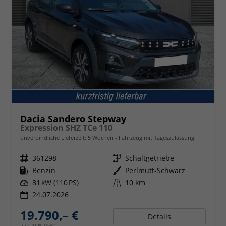
Dacia Sandero Stepway
Expression SHZ TCe 110
unverbindliche Lieferzeit:
5 Wochen
Fahrzeug mit Tageszulassung
Fahrzeugnr.
361298
Getriebe
Schaltgetriebe
Kraftstoff
Benzin
Außenfarbe
Perlmutt-Schwarz
Leistung
81 kW (110 PS)
Kilometerstand
10 km
24.07.2026
19.790,– €
Details
incl. 19% MwSt.