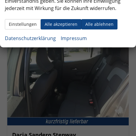
Einverständnis geben. Sie können Ihre Einwilligung
Verbrauch kombiniert:
7,20 l/100km
jederzeit mit Wirkung für die Zukunft widerrufen.
CO
-Klasse:
D
2
CO
-Emissionen:
117,00 g/km
2
Einstellungen
Alle akzeptieren
Alle ablehnen
Datenschutzerklärung
Impressum
ab 196,– € mtl.
Dacia Sandero Stepway