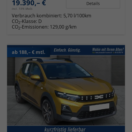
19.390,– €
Details
incl. 19% MwSt.
Verbrauch kombiniert:
5,70 l/100km
CO
-Klasse:
D
2
CO
-Emissionen:
129,00 g/km
2
ab 188,– € mtl.