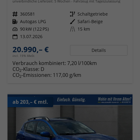
unverbindliche Lieferzeit:
5 Wochen
Fahrzeug mit Tageszulassung
Fahrzeugnr.
360581
Getriebe
Schaltgetriebe
Kraftstoff
Autogas LPG
Außenfarbe
Safari-Beige
Leistung
90 kW (122 PS)
Kilometerstand
15 km
13.07.2026
20.990,– €
Details
incl. 19% MwSt.
Verbrauch kombiniert:
7,20 l/100km
CO
-Klasse:
D
2
CO
-Emissionen:
117,00 g/km
2
ab 203,– € mtl.