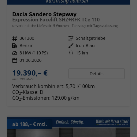
Dacia Sandero Stepway
Expression Facelift SHZ+RFK TCe 110
unverbindliche Lieferzeit:
5 Wochen
Fahrzeug mit Tageszulassung
Fahrzeugnr.
361300
Getriebe
Schaltgetriebe
Kraftstoff
Benzin
Außenfarbe
Iron-Blau
Leistung
81 kW (110 PS)
Kilometerstand
15 km
01.06.2026
19.390,– €
Details
incl. 19% MwSt.
Verbrauch kombiniert:
5,70 l/100km
CO
-Klasse:
D
2
CO
-Emissionen:
129,00 g/km
2
ab 188,– € mtl.