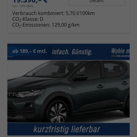
Details
incl. 19% MwSt.
Verbrauch kombiniert:
5,70 l/100km
CO
-Klasse:
D
2
CO
-Emissionen:
129,00 g/km
2
ab 189,– € mtl.