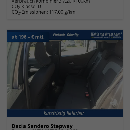
Verbrauch kombiniert:
7,20 l/100km
CO
-Klasse:
D
2
CO
-Emissionen:
117,00 g/km
2
ab 196,– € mtl.
Dacia Sandero Stepway