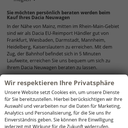
Sie möchten persönlich beraten werden beim
Kauf Ihres Dacia Neuwagen
In der Nähe von Mainz, mitten im Rhein-Main-Gebiet
sind wir als Dacia EU-Reimport Händler gut von
Frankfurt, Wiesbaden, Darmstadt, Mannheim,
Heidelberg, Kaiserslautern zu erreichen. Mit dem
Zug, der Bahnhof befindet sich in 5 Minuten
Laufweite, erreichen Sie uns bequem um sich zu
Ihrem Dacia Neuwagen beraten zu lassen.
Wir respektieren Ihre Privatsphäre
Unsere Website setzt Cookies ein, um unsere Dienste
für Sie bereitzustellen. Hierbei berücksichtigen wir Ihre
Auswahl und verarbeiten nur die Daten für Marketing,
Analytics und Personalisierung, für die Sie uns Ihr
Einverständnis geben. Sie können Ihre Einwilligung
jederzeit mit Wirkung für die Zukunft widerrufen.