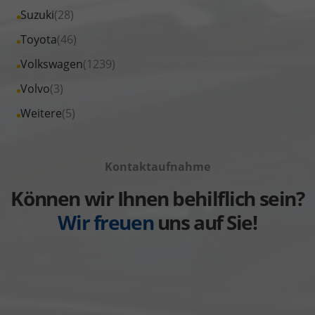
von
Fahrzeuge
Alle
Suzuki
(28)
anzeigen
Seat
von
Fahrzeuge
Alle
Toyota
(46)
anzeigen
Skoda
von
Fahrzeuge
Alle
Volkswagen
(1239)
anzeigen
Suzuki
von
Fahrzeuge
Alle
Volvo
(3)
anzeigen
Toyota
von
Fahrzeuge
Alle
Weitere
(5)
anzeigen
Volkswagen
von
Fahrzeuge
anzeigen
Volvo
von
anzeigen
Kontaktaufnahme
Weitere
anzeigen
Können wir Ihnen behilflich sein?
Wir freuen
uns auf Sie!